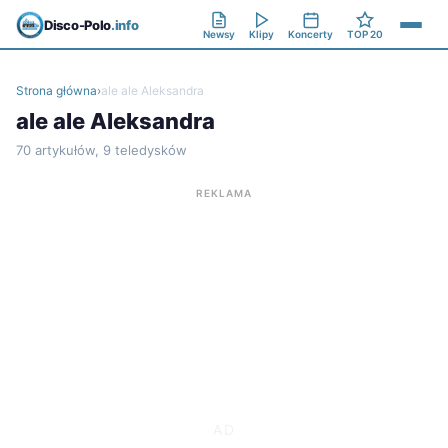
Disco-Polo
.info
Newsy
Klipy
Koncerty
TOP 20
Strona główna
›
ale ale Aleksandra
ale ale Aleksandra
70 artykułów, 9 teledysków
REKLAMA