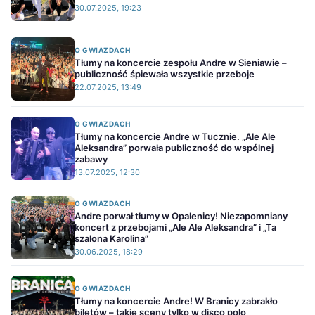
30.07.2025, 19:23
O GWIAZDACH
Tłumy na koncercie zespołu Andre w Sieniawie –
publiczność śpiewała wszystkie przeboje
22.07.2025, 13:49
O GWIAZDACH
Tłumy na koncercie Andre w Tucznie. „Ale Ale
Aleksandra” porwała publiczność do wspólnej
zabawy
13.07.2025, 12:30
O GWIAZDACH
Andre porwał tłumy w Opalenicy! Niezapomniany
koncert z przebojami „Ale Ale Aleksandra” i „Ta
szalona Karolina”
30.06.2025, 18:29
O GWIAZDACH
Tłumy na koncercie Andre! W Branicy zabrakło
biletów – takie sceny tylko w disco polo