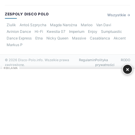
ZESPOŁY DISCO POLO
Wszystkie →
Ziulik
Antoś Szprycha
Magda Narożna
Marioo
Van Davi
Avinion Dance
Hi-Fi
Kwestia 07
Imperium
Enjoy
Sumptuastic
Dance Express
Etna
Nicky Queen
Massive
Casablanca
Akcent
Markus P
© 2026 Disco-Polo.info. Wszelkie prawa
Regulamin
Polityka
RODO
zastrzeżone.
prywatności
×
REKLAMA