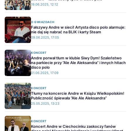
19.06.2025, 12:12
O GWIAZDACH
Fałszywy Andre w sieci! Artysta disco polo alarmuje:
nie daj się nabrać na BLIK i karty Steam
09.06.2025, 17:05
KONCERT
Andre porwał tłum w klubie Siwy Dym! Szaleństwo
na parkiecie przy ”Ale Ale Aleksandra” i innych hitach
disco polo
01.06.2025, 17:09
KONCERT
Tłumy na koncercie Andre w Książu Wielkopolskim!
Publiczność śpiewała ”Ale Ale Aleksandra”
25.05.2025, 13:23
KONCERT
Koncert Andre w Ciechocinku zaskoczy fanów