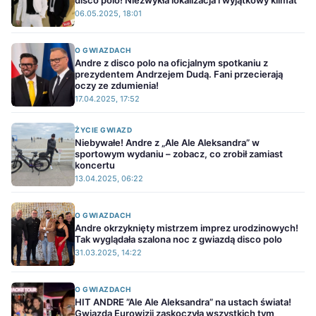
disco polo! Niezwykła lokalizacja i wyjątkowy klimat
06.05.2025, 18:01
O GWIAZDACH
Andre z disco polo na oficjalnym spotkaniu z
prezydentem Andrzejem Dudą. Fani przecierają
oczy ze zdumienia!
17.04.2025, 17:52
ŻYCIE GWIAZD
Niebywałe! Andre z „Ale Ale Aleksandra” w
sportowym wydaniu – zobacz, co zrobił zamiast
koncertu
13.04.2025, 06:22
O GWIAZDACH
Andre okrzyknięty mistrzem imprez urodzinowych!
Tak wyglądała szalona noc z gwiazdą disco polo
31.03.2025, 14:22
O GWIAZDACH
HIT ANDRE ”Ale Ale Aleksandra” na ustach świata!
Gwiazda Eurowizji zaskoczyła wszystkich tym