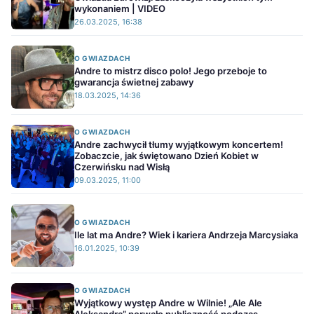
wykonaniem | VIDEO
26.03.2025, 16:38
O GWIAZDACH
Andre to mistrz disco polo! Jego przeboje to
gwarancja świetnej zabawy
18.03.2025, 14:36
O GWIAZDACH
Andre zachwycił tłumy wyjątkowym koncertem!
Zobaczcie, jak świętowano Dzień Kobiet w
Czerwińsku nad Wisłą
09.03.2025, 11:00
O GWIAZDACH
Ile lat ma Andre? Wiek i kariera Andrzeja Marcysiaka
16.01.2025, 10:39
O GWIAZDACH
Wyjątkowy występ Andre w Wilnie! „Ale Ale