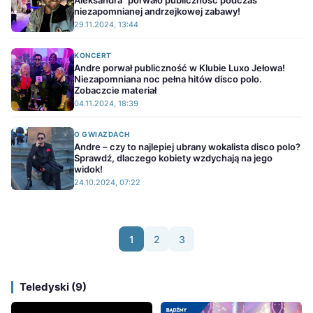
Aleksandra” porwało publiczność podczas
niezapomnianej andrzejkowej zabawy!
29.11.2024, 13:44
KONCERT
Andre porwał publiczność w Klubie Luxo Jełowa!
Niezapomniana noc pełna hitów disco polo.
Zobaczcie materiał
04.11.2024, 18:39
O GWIAZDACH
Andre – czy to najlepiej ubrany wokalista disco polo?
Sprawdź, dlaczego kobiety wzdychają na jego
widok!
24.10.2024, 07:22
1
2
3
Teledyski (9)