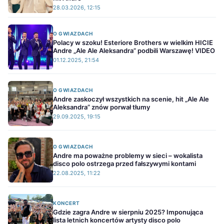
28.03.2026, 12:15
O GWIAZDACH
Polacy w szoku! Esteriore Brothers w wielkim HICIE
Andre „Ale Ale Aleksandra” podbili Warszawę! VIDEO
01.12.2025, 21:54
O GWIAZDACH
Andre zaskoczył wszystkich na scenie, hit „Ale Ale
Aleksandra” znów porwał tłumy
29.09.2025, 19:15
O GWIAZDACH
Andre ma poważne problemy w sieci – wokalista
disco polo ostrzega przed fałszywymi kontami
22.08.2025, 11:22
KONCERT
Gdzie zagra Andre w sierpniu 2025? Imponująca
lista letnich koncertów artysty disco polo