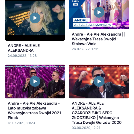
Andre - Ale Ale Aleksandra ||
Wakacyjna Trasa Dwójki -
Stalowa Wola
ANDRE - ALE ALE
26.07.2022, 17:15
ALEKSANDRA
24.09.2022, 13:28
Andre - Ale Ale Aleksandra -
ANDRE - ALE ALE
Lato muzyka zabawa
ALEKSANDRA &
Wakacyjna trasa Dwójki 2021
CZARODZIEJKO SERC
Płock
ZŁODZIEJKO | Wakacyjna
Trasa Dwójki Gorzów 2020
18.07.2021, 21:23
03.08.2020, 12:21