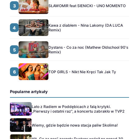
3
SŁAWOMIR feat SIENICKI - UNO MOMENTO
Kawa z diabłem - Nina Lakomy (DA LUCA
4
Remix)
Dystans - Co za noc (Mathew Oldschool 90's
5
Remix)
6
TOP GIRLS - Nikt Nie Kręci Tak Jak Ty
Popularne artykuły
Lato z Radiem w Poddębicach z falą krytyki.
„Pierwszy i ostatni raz", a koncertu zabrakło w TVP2
Wiemy, gdzie będzie nowa stacja paliw Skolima!
Hit „Co za noc" zespołu Dystans wrócił po ponad 30