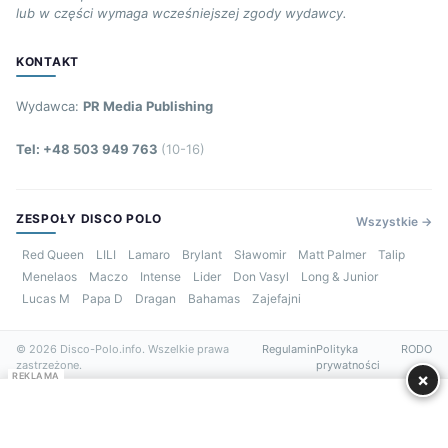
lub w części wymaga wcześniejszej zgody wydawcy.
KONTAKT
Wydawca:
PR Media Publishing
Tel: +48 503 949 763
(10-16)
ZESPOŁY DISCO POLO
Wszystkie →
Red Queen
LILI
Lamaro
Brylant
Sławomir
Matt Palmer
Talip
Menelaos
Maczo
Intense
Lider
Don Vasyl
Long & Junior
Lucas M
Papa D
Dragan
Bahamas
Zajefajni
© 2026 Disco-Polo.info. Wszelkie prawa
Regulamin
Polityka
RODO
zastrzeżone.
prywatności
×
REKLAMA