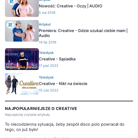
Nowość: Creative - Oczy | AUDIO
5 sie 2016
Artykuł
Premiera: Creative - Gdzie szukać ciebie mam |
Audio
14 lip 2016
Teledysk
Creative - Sąsiadka
17 paź 2022
Teledysk
Creative - Nikt na świecie
15 cze 2022
NAJPOPULARNIEJSZE O CREATIVE
Najczęściej czytane artykuły
To niecodzienna sytuacja, żeby zespół disco polo powracał do
tego, co już było!