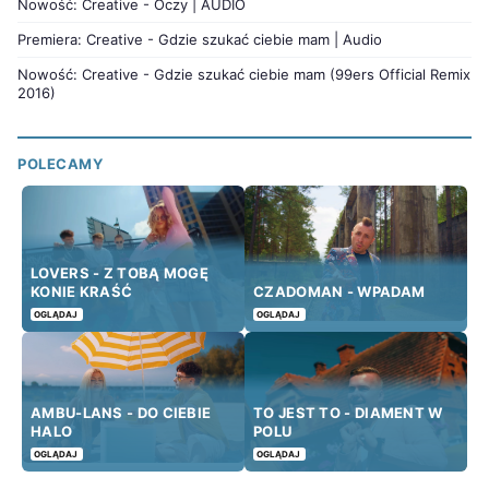
Nowość: Creative - Oczy | AUDIO
Premiera: Creative - Gdzie szukać ciebie mam | Audio
Nowość: Creative - Gdzie szukać ciebie mam (99ers Official Remix
2016)
POLECAMY
LOVERS - Z TOBĄ MOGĘ
KONIE KRAŚĆ
CZADOMAN - WPADAM
OGLĄDAJ
OGLĄDAJ
AMBU-LANS - DO CIEBIE
TO JEST TO - DIAMENT W
HALO
POLU
OGLĄDAJ
OGLĄDAJ