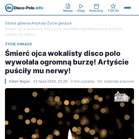
Disco-Polo
.info
Newsy
Klipy
Koncerty
TOP 20
Strona główna
›
Artykuły
›
Życie gwiazd
›
Śmierć ojca wokalisty disco polo wywołała ogromną burzę! Artyście
puściły mu nerwy!
ŻYCIE GWIAZD
Śmierć ojca wokalisty disco polo
wywołała ogromną burzę! Artyście
puściły mu nerwy!
Adam Begier
22 lipca 2020, 20:26
2 min czytania
fot. materiały prasowe