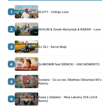
1
ZŁOTY - Cofnąć czas
2
SKOLIM & Zenek Martyniuk & RAIDER - Love
3
DJ OLI - Serce Moje
4
SŁAWOMIR feat SIENICKI - UNO MOMENTO
Dystans - Co za noc (Mathew Oldschool 90's
5
Remix)
Kawa z diabłem - Nina Lakomy (DA LUCA
6
Remix)