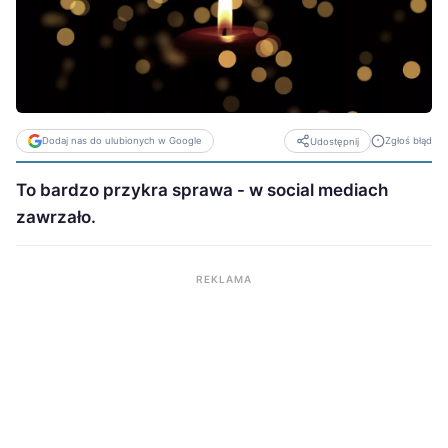
Dodaj nas do ulubionych w Google
Zgłoś błąd
Udostępnij
To bardzo przykra sprawa - w social mediach
zawrzało.
REKLAMA