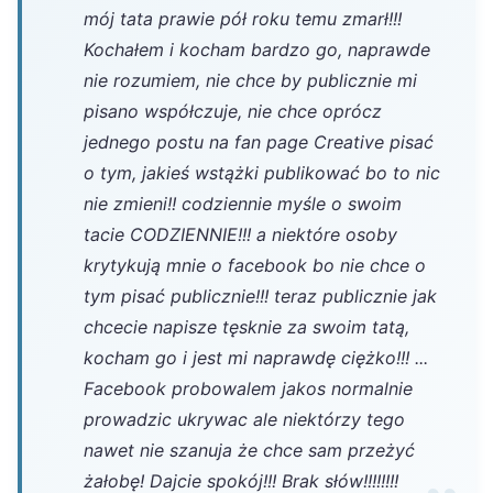
mój tata prawie pół roku temu zmarł!!!
Kochałem i kocham bardzo go, naprawde
nie rozumiem, nie chce by publicznie mi
pisano współczuje, nie chce oprócz
jednego postu na fan page Creative pisać
o tym, jakieś wstążki publikować bo to nic
nie zmieni!! codziennie myśle o swoim
tacie CODZIENNIE!!! a niektóre osoby
krytykują mnie o facebook bo nie chce o
tym pisać publicznie!!! teraz publicznie jak
chcecie napisze tęsknie za swoim tatą,
kocham go i jest mi naprawdę ciężko!!! ...
Facebook probowalem jakos normalnie
prowadzic ukrywac ale niektórzy tego
nawet nie szanuja że chce sam przeżyć
żałobę! Dajcie spokój!!! Brak słów!!!!!!!!