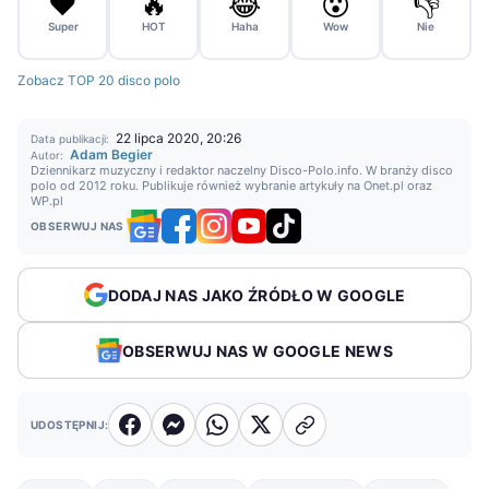
❤️
🔥
😂
😮
👎
Super
HOT
Haha
Wow
Nie
Zobacz TOP 20 disco polo
22 lipca 2020, 20:26
Data publikacji:
Adam Begier
Autor:
Dziennikarz muzyczny i redaktor naczelny Disco-Polo.info. W branży disco
polo od 2012 roku. Publikuje również wybranie artykuły na Onet.pl oraz
WP.pl
OBSERWUJ NAS
DODAJ NAS JAKO ŹRÓDŁO W GOOGLE
OBSERWUJ NAS W GOOGLE NEWS
UDOSTĘPNIJ: