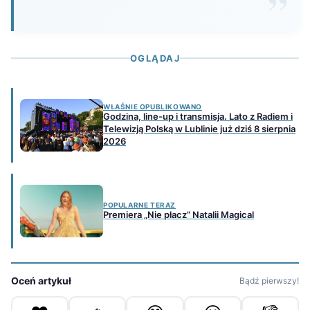
OGLĄDAJ
WŁAŚNIE OPUBLIKOWANO
Godzina, line-up i transmisja. Lato z Radiem i
Telewizją Polską w Lublinie już dziś 8 sierpnia
2026
POPULARNE TERAZ
Premiera „Nie płacz” Natalii Magical
Oceń artykuł
Bądź pierwszy!