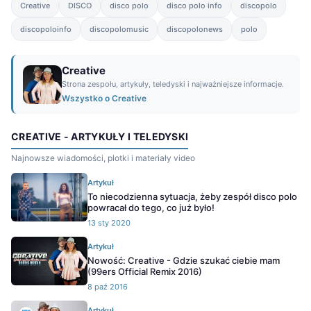
Creative
DISCO
disco polo
disco polo info
discopolo
discopoloinfo
discopolomusic
discopolonews
polo
Creative
Strona zespołu, artykuły, teledyski i najważniejsze informacje.
Wszystko o Creative
CREATIVE - ARTYKUŁY I TELEDYSKI
Najnowsze wiadomości, plotki i materiały video
Artykuł
To niecodzienna sytuacja, żeby zespół disco polo
powracał do tego, co już było!
13 sty 2020
Artykuł
Nowość: Creative - Gdzie szukać ciebie mam
(99ers Official Remix 2016)
8 paź 2016
Artykuł