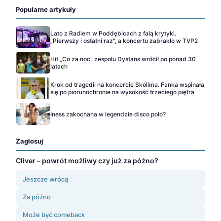
Popularne artykuły
Lato z Radiem w Poddębicach z falą krytyki.
„Pierwszy i ostatni raz", a koncertu zabrakło w TVP2
Hit „Co za noc" zespołu Dystans wrócił po ponad 30
latach
Krok od tragedii na koncercie Skolima. Fanka wspinała
się po piorunochronie na wysokość trzeciego piętra
Iness zakochana w legendzie disco polo?
Zagłosuj
Cliver – powrót możliwy czy już za późno?
Jeszcze wrócą
Za późno
Może być comeback