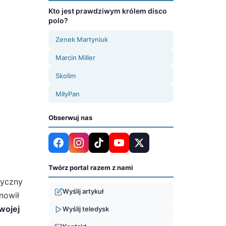
Kto jest prawdziwym królem disco
polo?
Zenek Martyniuk
Marcin Miller
Skolim
MiłyPan
Obserwuj nas
Twórz portal razem z nami
zyczny
Wyślij artykuł
nowił
wojej
Wyślij teledysk