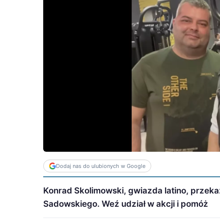
Dodaj nas do ulubionych w Google
Konrad Skolimowski, gwiazda latino, przekaz
Sadowskiego. Weź udział w akcji i pomóż