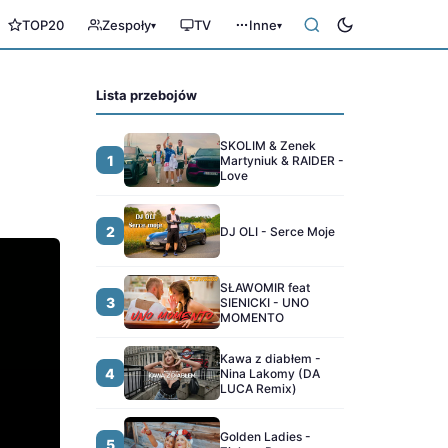
TOP20
Zespoły
TV
Inne
▾
▾
Lista przebojów
SKOLIM & Zenek
1
Martyniuk & RAIDER -
Love
2
DJ OLI - Serce Moje
SŁAWOMIR feat
3
SIENICKI - UNO
MOMENTO
Kawa z diabłem -
4
Nina Lakomy (DA
LUCA Remix)
Golden Ladies -
5