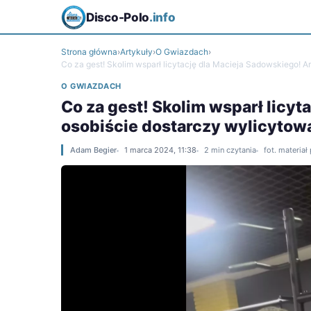
Disco-Polo
.info
Strona główna
›
Artykuły
›
O Gwiazdach
›
Co za gest! Skolim wsparł licytację dla Macieja Sadowskiego! 
O GWIAZDACH
Co za gest! Skolim wsparł licyt
osobiście dostarczy wylicyto
Adam Begier
1 marca 2024, 11:38
2 min czytania
fot. materia