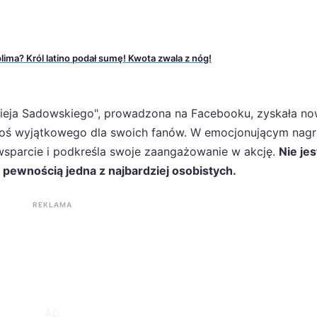
lima? Król latino podał sumę! Kwota zwala z nóg!
cieja Sadowskiego", prowadzona na Facebooku, zyskała n
 coś wyjątkowego dla swoich fanów. W emocjonującym nagr
o wsparcie i podkreśla swoje zaangażowanie w akcję.
Nie jes
z pewnością jedna z najbardziej osobistych.
REKLAMA