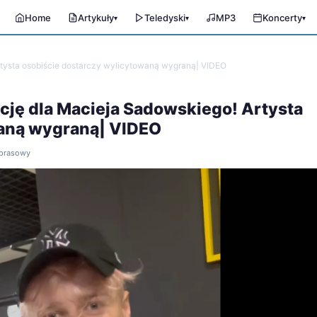
Home
Artykuły
Teledyski
MP3
Koncerty
▾
▾
▾
Artysta osobiście dostarczy wylicytowaną wygraną| VIDEO
ację dla Macieja Sadowskiego! Artysta
waną wygraną| VIDEO
ł prasowy