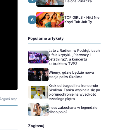
Zielona Puszcza
TOP GIRLS - Nikt Nie
6
Kręci Tak Jak Ty
Popularne artykuły
Lato z Radiem w Poddębicach
z falą krytyki. „Pierwszy i
ostatni raz", a koncertu
zabrakło w TVP2
Wiemy, gdzie będzie nowa
stacja paliw Skolima!
Krok od tragedii na koncercie
Skolima. Fanka wspinała się po
piorunochronie na wysokość
trzeciego piętra
Zgłoś błąd
Iness zakochana w legendzie
disco polo?
Zagłosuj