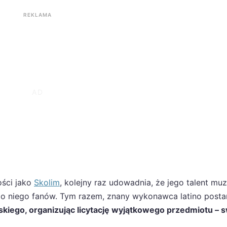
REKLAMA
ości jako
Skolim
, kolejny raz udowadnia, że jego talent mu
ą do niego fanów. Tym razem, znany wykonawca latino posta
kiego, organizując licytację wyjątkowego przedmiotu – s