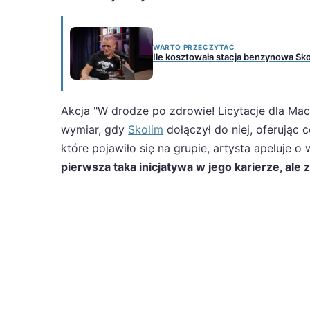
WARTO PRZECZYTAĆ
Ile kosztowała stacja benzynowa Sko
Akcja "W drodze po zdrowie! Licytacje dla Ma
wymiar, gdy
Skolim
dołączył do niej, oferując
które pojawiło się na grupie, artysta apeluje 
pierwsza taka inicjatywa w jego karierze, ale 