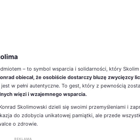
kolima
dmiotem – to symbol wsparcia i solidarności, który Skolim
onrad obiecał, że osobiście dostarczy bluzę zwycięzcy licy
st w pełni autentyczne. To gest, który z pewnością zosta
lnych więzi i wzajemnego wsparcia.
onrad Skolimowski dzieli się swoimi przemyśleniami i zap
o okazja do zdobycia unikatowej pamiątki, ale przede wszyst
alce o zdrowie.
REKLAMA