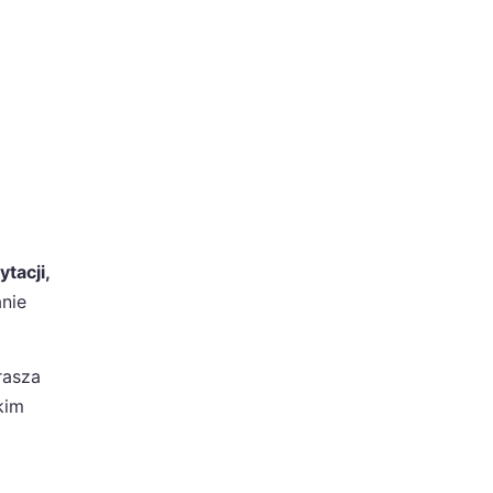
tacji,
nie
rasza
kim