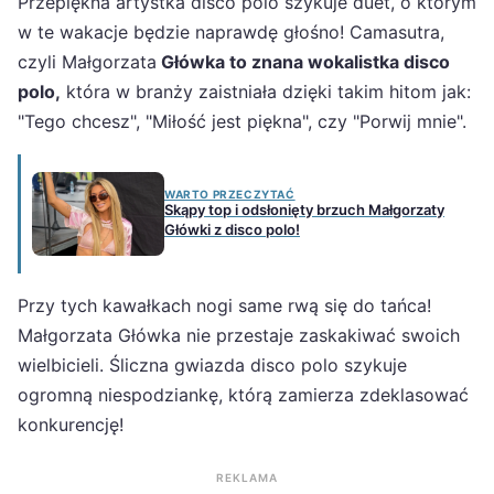
Przepiękna artystka disco polo szykuje duet, o którym
w te wakacje będzie naprawdę głośno! Camasutra,
czyli Małgorzata
Główka to znana wokalistka disco
polo,
która w branży zaistniała dzięki takim hitom jak:
"Tego chcesz", "Miłość jest piękna", czy "Porwij mnie".
WARTO PRZECZYTAĆ
Skąpy top i odsłonięty brzuch Małgorzaty
Główki z disco polo!
Przy tych kawałkach nogi same rwą się do tańca!
Małgorzata Główka nie przestaje zaskakiwać swoich
wielbicieli. Śliczna gwiazda disco polo szykuje
ogromną niespodziankę, którą zamierza zdeklasować
konkurencję!
REKLAMA