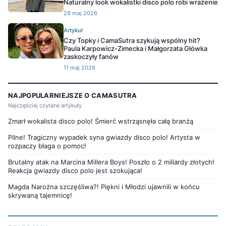
Naturalny look wokalistki disco polo robi wrażenie
29 maj 2026
Artykuł
Czy Topky i CamaSutra szykują wspólny hit?
Paula Karpowicz-Zimecka i Małgorzata Główka
zaskoczyły fanów
11 maj 2026
NAJPOPULARNIEJSZE O CAMASUTRA
Najczęściej czytane artykuły
Zmarł wokalista disco polo! Śmierć wstrząsnęła całą branżą
Pilne! Tragiczny wypadek syna gwiazdy disco polo! Artysta w
rozpaczy błaga o pomoc!
Brutalny atak na Marcina Millera Boys! Poszło o 2 miliardy złotych!
Reakcja gwiazdy disco polo jest szokująca!
Magda Narożna szczęśliwa?! Piękni i Młodzi ujawnili w końcu
skrywaną tajemnicę!