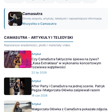
Camasutra
Strona zespołu, artykuły, teledyski i najważniejsze informacje.
Wszystko o Camasutra
CAMASUTRA - ARTYKUŁY I TELEDYSKI
Najnowsze wiadomości, plotki i materiały video
Artykuł
Czy CamaSutra faktycznie śpiewa na żywo?
„Kasa Extraklasa" w wykonaniu koncertowym
rozwiewa wątpliwości
22 lip 2026
Artykuł
After Party i CamaSutra na jednej scenie. Patryk
Pegza i Małgorzata Główka zaśpiewali razem
16 cze 2026
Artykuł
Małgorzata Główka z CamaSutra pokazała zdjęcia.