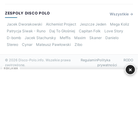
ZESPOŁY DISCO POLO
Wszystkie →
Jacek Dworakowski
Alchemist Project
Jeszcze Jeden
Mega Koliz
Patrycja Siwak - Runo
Daj To Głośniej
Capitan Folk
Love Story
D-bomb
Jacek Stachursky
Meffis
Maxim
Skaner
Danielo
Stereo
Cynar
Mateusz Pawłowski
Zibo
© 2026 Disco-Polo.info. Wszelkie prawa
Regulamin
Polityka
RODO
zastrzeżone.
prywatności
×
REKLAMA