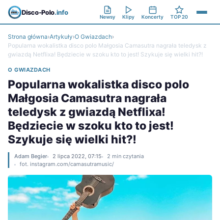
Disco-Polo
.info
Newsy
Klipy
Koncerty
TOP 20
Strona główna
›
Artykuły
›
O Gwiazdach
›
Popularna wokalistka disco polo Małgosia Camasutra nagrała teledysk z
gwiazdą Netflixa! Będziecie w szoku kto to jest! Szykuje się wielki hit?!
O GWIAZDACH
Popularna wokalistka disco polo
Małgosia Camasutra nagrała
teledysk z gwiazdą Netflixa!
Będziecie w szoku kto to jest!
Szykuje się wielki hit?!
Adam Begier
2 lipca 2022, 07:15
2 min czytania
fot. instagram.com/camasutramusic/