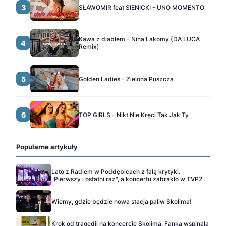
3
SŁAWOMIR feat SIENICKI - UNO MOMENTO
Kawa z diabłem - Nina Lakomy (DA LUCA
4
Remix)
5
Golden Ladies - Zielona Puszcza
6
TOP GIRLS - Nikt Nie Kręci Tak Jak Ty
Popularne artykuły
Lato z Radiem w Poddębicach z falą krytyki.
„Pierwszy i ostatni raz", a koncertu zabrakło w TVP2
Wiemy, gdzie będzie nowa stacja paliw Skolima!
Krok od tragedii na koncercie Skolima. Fanka wspinała