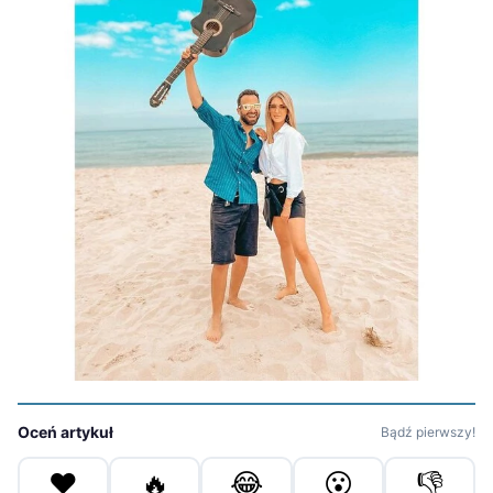
Oceń artykuł
Bądź pierwszy!
❤️
🔥
😂
😮
👎