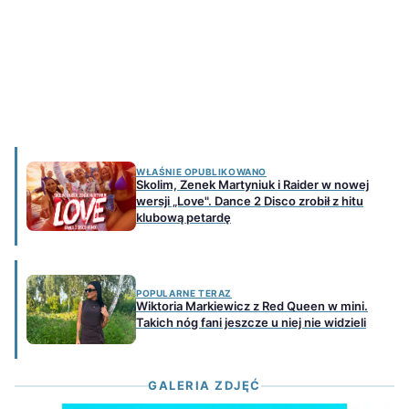
WŁAŚNIE OPUBLIKOWANO
Skolim, Zenek Martyniuk i Raider w nowej
wersji „Love". Dance 2 Disco zrobił z hitu
klubową petardę
POPULARNE TERAZ
Wiktoria Markiewicz z Red Queen w mini.
Takich nóg fani jeszcze u niej nie widzieli
GALERIA ZDJĘĆ