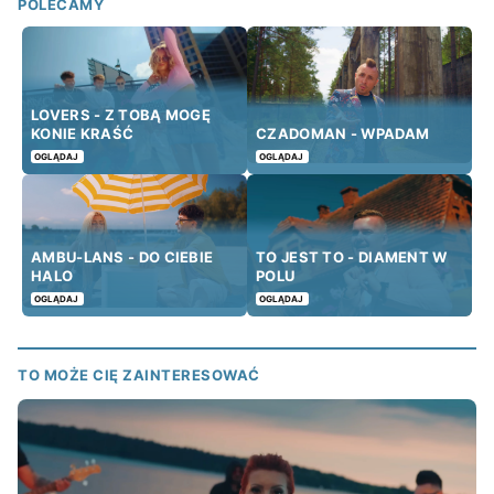
POLECAMY
LOVERS - Z TOBĄ MOGĘ
KONIE KRAŚĆ
CZADOMAN - WPADAM
OGLĄDAJ
OGLĄDAJ
AMBU-LANS - DO CIEBIE
TO JEST TO - DIAMENT W
HALO
POLU
OGLĄDAJ
OGLĄDAJ
TO MOŻE CIĘ ZAINTERESOWAĆ