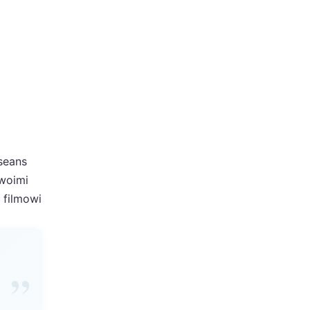
 seans
swoimi
 filmowi