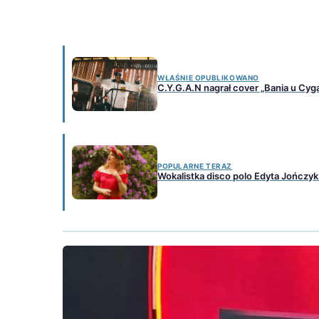
WŁAŚNIE OPUBLIKOWANO
C.Y.G.A.N nagrał cover „Bania u Cyg
POPULARNE TERAZ
Wokalistka disco polo Edyta Jończyk 