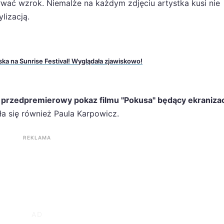
rwać wzrok. Niemalże na każdym zdjęciu artystka kusi nie
ylizacją.
ka na Sunrise Festival! Wyglądała zjawiskowo!
ę
przedpremierowy pokaz filmu "Pokusa" będący ekraniza
ła się również Paula Karpowicz.
REKLAMA