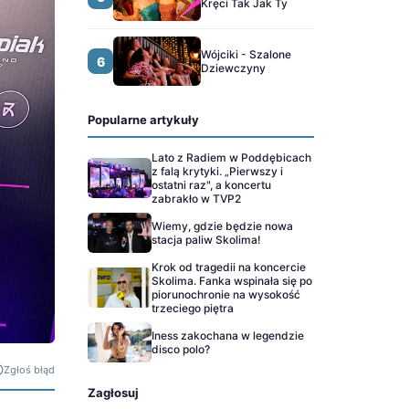
Kręci Tak Jak Ty
Wójciki - Szalone
6
Dziewczyny
Popularne artykuły
Lato z Radiem w Poddębicach
z falą krytyki. „Pierwszy i
ostatni raz", a koncertu
zabrakło w TVP2
Wiemy, gdzie będzie nowa
stacja paliw Skolima!
Krok od tragedii na koncercie
Skolima. Fanka wspinała się po
piorunochronie na wysokość
trzeciego piętra
Iness zakochana w legendzie
disco polo?
Zgłoś błąd
Zagłosuj