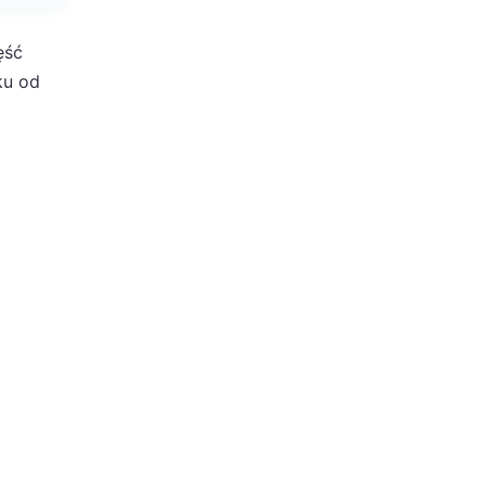
ęść
ku od