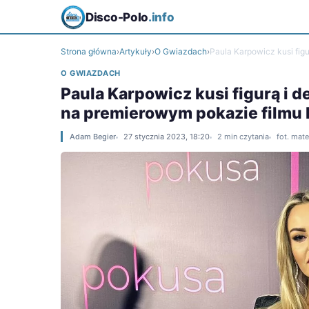
Disco-Polo
.info
Strona główna
›
Artykuły
›
O Gwiazdach
›
Paula Karpowicz kusi fig
O GWIAZDACH
Paula Karpowicz kusi figurą i d
na premierowym pokazie filmu
Adam Begier
27 stycznia 2023, 18:20
2 min czytania
fot. mat