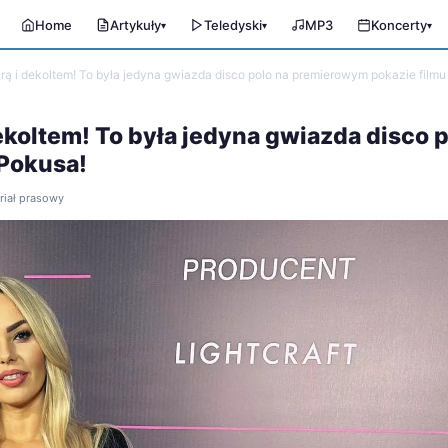
Home
Artykuły
Teledyski
MP3
Koncerty
▾
▾
▾
urą i dekoltem! To była jedyna gwiazda disco polo na premierowym pokazie filmu
ekoltem! To była jedyna gwiazda disco 
 Pokusa!
eriał prasowy