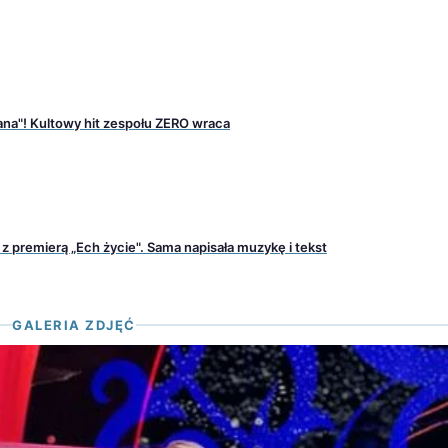
ana"! Kultowy hit zespołu ZERO wraca
z premierą „Ech życie". Sama napisała muzykę i tekst
GALERIA ZDJĘĆ