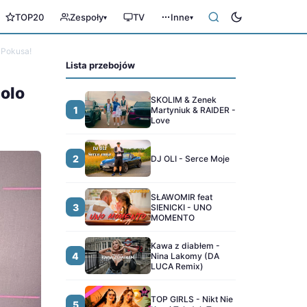
TOP20
Zespoły
TV
Inne
▾
▾
 Pokusa!
Lista przebojów
polo
SKOLIM & Zenek
1
Martyniuk & RAIDER -
Love
2
DJ OLI - Serce Moje
SŁAWOMIR feat
3
SIENICKI - UNO
MOMENTO
Kawa z diabłem -
4
Nina Lakomy (DA
LUCA Remix)
TOP GIRLS - Nikt Nie
5