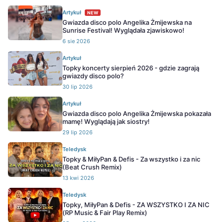
Artykuł
NEW
Gwiazda disco polo Angelika Żmijewska na
Sunrise Festival! Wyglądała zjawiskowo!
6 sie 2026
Artykuł
Topky koncerty sierpień 2026 - gdzie zagrają
gwiazdy disco polo?
30 lip 2026
Artykuł
Gwiazda disco polo Angelika Żmijewska pokazała
mamę! Wyglądają jak siostry!
29 lip 2026
Teledysk
Topky & MiłyPan & Defis - Za wszystko i za nic
(Beat Crush Remix)
13 kwi 2026
Teledysk
Topky, MiłyPan & Defis - ZA WSZYSTKO I ZA NIC
(RP Music & Fair Play Remix)