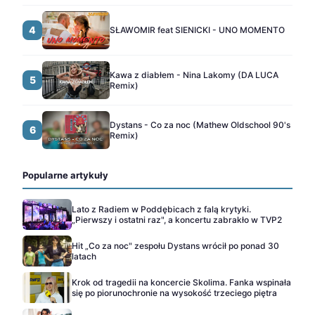
4
SŁAWOMIR feat SIENICKI - UNO MOMENTO
Kawa z diabłem - Nina Lakomy (DA LUCA
5
Remix)
Dystans - Co za noc (Mathew Oldschool 90's
6
Remix)
Popularne artykuły
Lato z Radiem w Poddębicach z falą krytyki.
„Pierwszy i ostatni raz", a koncertu zabrakło w TVP2
Hit „Co za noc" zespołu Dystans wrócił po ponad 30
latach
Krok od tragedii na koncercie Skolima. Fanka wspinała
się po piorunochronie na wysokość trzeciego piętra