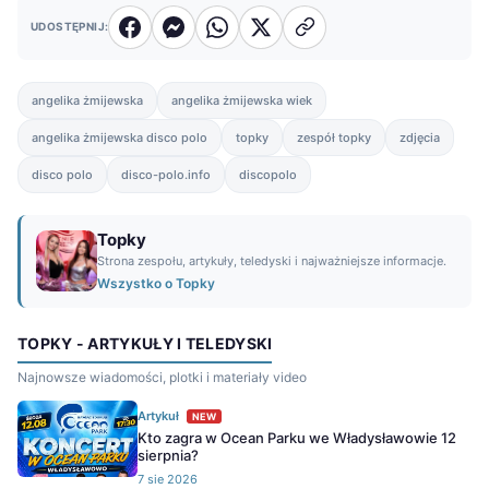
UDOSTĘPNIJ:
angelika żmijewska
angelika żmijewska wiek
angelika żmijewska disco polo
topky
zespół topky
zdjęcia
disco polo
disco-polo.info
discopolo
Topky
Strona zespołu, artykuły, teledyski i najważniejsze informacje.
Wszystko o Topky
TOPKY - ARTYKUŁY I TELEDYSKI
Najnowsze wiadomości, plotki i materiały video
Artykuł
NEW
Kto zagra w Ocean Parku we Władysławowie 12
sierpnia?
7 sie 2026