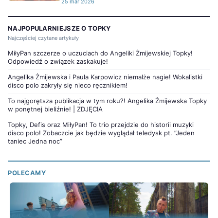
25 mar 2026
NAJPOPULARNIEJSZE O TOPKY
Najczęściej czytane artykuły
MiłyPan szczerze o uczuciach do Angeliki Żmijewskiej Topky!
Odpowiedź o związek zaskakuje!
Angelika Żmijewska i Paula Karpowicz niemalże nagie! Wokalistki
disco polo zakryły się nieco ręcznikiem!
To najgorętsza publikacja w tym roku?! Angelika Żmijewska Topky
w ponętnej bieliźnie! | ZDJĘCIA
Topky, Defis oraz MiłyPan! To trio przejdzie do historii muzyki
disco polo! Zobaczcie jak będzie wyglądał teledysk pt. ”Jeden
taniec Jedna noc”
POLECAMY