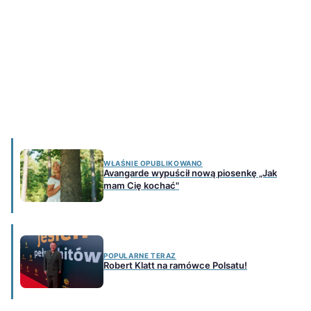
WŁAŚNIE OPUBLIKOWANO
Avangarde wypuścił nową piosenkę „Jak
mam Cię kochać"
POPULARNE TERAZ
Robert Klatt na ramówce Polsatu!