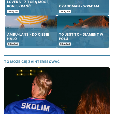
LOVERS - Z TOBĄ MOGĘ
KONIE KRAŚĆ
CZADOMAN - WPADAM
OGLĄDAJ
OGLĄDAJ
AMBU-LANS - DO CIEBIE
TO JEST TO - DIAMENT W
HALO
POLU
OGLĄDAJ
OGLĄDAJ
TO MOŻE CIĘ ZAINTERESOWAĆ