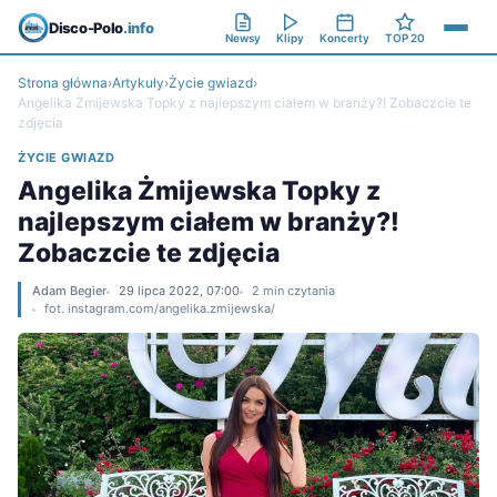
Disco-Polo
.info
Newsy
Klipy
Koncerty
TOP 20
Strona główna
›
Artykuły
›
Życie gwiazd
›
Angelika Żmijewska Topky z najlepszym ciałem w branży?! Zobaczcie te
zdjęcia
ŻYCIE GWIAZD
Angelika Żmijewska Topky z
najlepszym ciałem w branży?!
Zobaczcie te zdjęcia
Adam Begier
29 lipca 2022, 07:00
2 min czytania
fot. instagram.com/angelika.zmijewska/