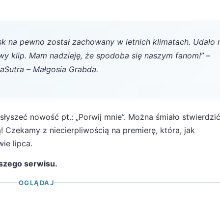
sk na pewno został zachowany w letnich klimatach. Udało
wy klip. Mam nadzieję, że spodoba się naszym fanom!” –
aSutra – Małgosia Grabda.
łyszeć nowość pt.: „Porwij mnie”. Można śmiało stwierdzić
 Czekamy z niecierpliwością na premierę, która, jak
ie lipca.
szego serwisu.
OGLĄDAJ