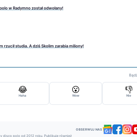
 polo w Radymno został odwołany!
 rzucił studia. A dziś Skolim zarabia miliony!
Bądź
😂
😮
👎
Haha
Wow
Nie
OBSERWUJ NAS
y disco polo od 2012 roku. Publikuje również