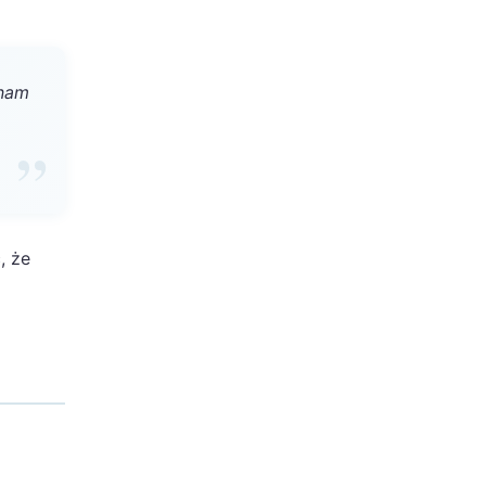
 nam
, że