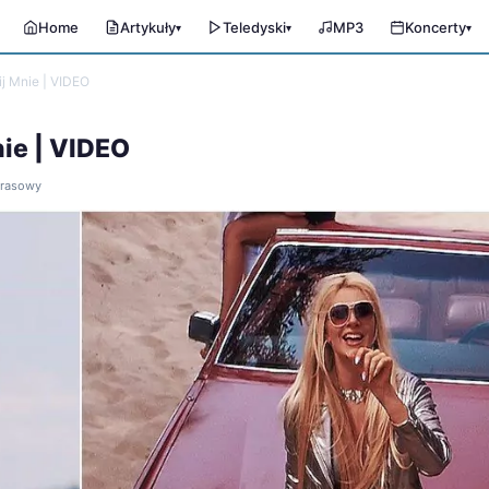
Home
Artykuły
Teledyski
MP3
Koncerty
▾
▾
▾
j Mnie | VIDEO
ie | VIDEO
 prasowy