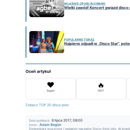
WŁAŚNIE OPUBLIKOWANO
Wielki zawód! Koncert gwiazd disco
POPULARNE TERAZ
Najpierw odpadł w „Disco Star", potem
Oceń artykuł
❤️
🔥
Super
HOT
Zobacz TOP 20 disco polo
6 lipca 2017, 08:00
Data publikacji:
Adam Begier
Autor:
Dziennikarz muzyczny i redaktor naczelny Disco-Polo.info. W branż