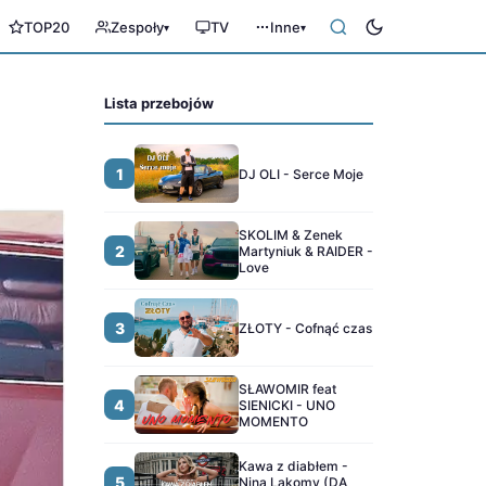
TOP20
Zespoły
TV
Inne
▾
▾
Lista przebojów
1
DJ OLI - Serce Moje
SKOLIM & Zenek
2
Martyniuk & RAIDER -
Love
3
ZŁOTY - Cofnąć czas
SŁAWOMIR feat
4
SIENICKI - UNO
MOMENTO
Kawa z diabłem -
5
Nina Lakomy (DA