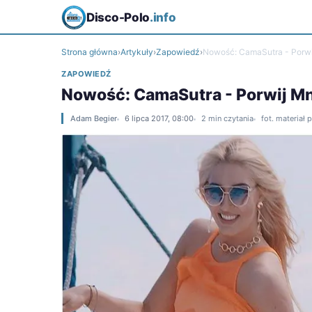
Disco-Polo
.info
Strona główna
›
Artykuły
›
Zapowiedź
›
Nowość: CamaSutra - Porwi
ZAPOWIEDŹ
Nowość: CamaSutra - Porwij Mn
Adam Begier
6 lipca 2017, 08:00
2 min czytania
fot. materiał