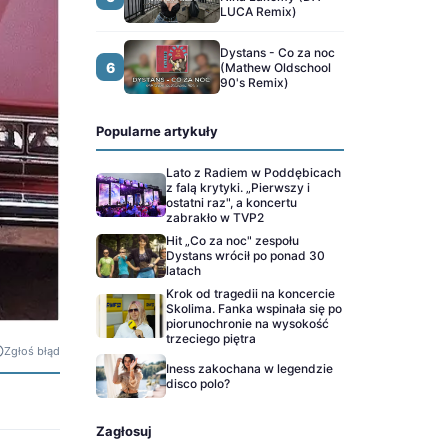
LUCA Remix)
Dystans - Co za noc
6
(Mathew Oldschool
90's Remix)
Popularne artykuły
Lato z Radiem w Poddębicach
z falą krytyki. „Pierwszy i
ostatni raz", a koncertu
zabrakło w TVP2
Hit „Co za noc" zespołu
Dystans wrócił po ponad 30
latach
Krok od tragedii na koncercie
Skolima. Fanka wspinała się po
piorunochronie na wysokość
trzeciego piętra
Zgłoś błąd
Iness zakochana w legendzie
disco polo?
Zagłosuj