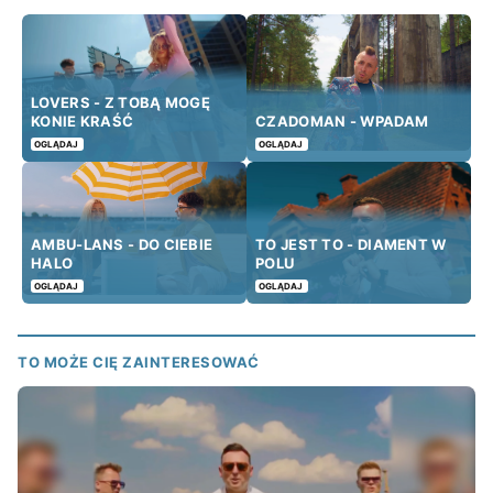
LOVERS - Z TOBĄ MOGĘ
KONIE KRAŚĆ
CZADOMAN - WPADAM
OGLĄDAJ
OGLĄDAJ
AMBU-LANS - DO CIEBIE
TO JEST TO - DIAMENT W
HALO
POLU
OGLĄDAJ
OGLĄDAJ
TO MOŻE CIĘ ZAINTERESOWAĆ