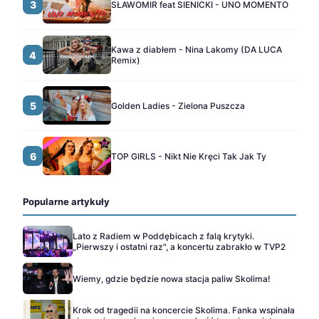
3
SŁAWOMIR feat SIENICKI - UNO MOMENTO
Kawa z diabłem - Nina Lakomy (DA LUCA
4
Remix)
5
Golden Ladies - Zielona Puszcza
6
TOP GIRLS - Nikt Nie Kręci Tak Jak Ty
Popularne artykuły
Lato z Radiem w Poddębicach z falą krytyki.
„Pierwszy i ostatni raz", a koncertu zabrakło w TVP2
Wiemy, gdzie będzie nowa stacja paliw Skolima!
Krok od tragedii na koncercie Skolima. Fanka wspinała