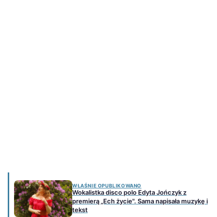
WŁAŚNIE OPUBLIKOWANO
Wokalistka disco polo Edyta Jończyk z
premierą „Ech życie". Sama napisała muzykę i
tekst