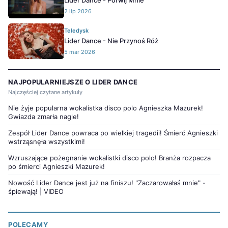
Lider Dance - Porwij Mnie
2 lip 2026
Teledysk
Lider Dance - Nie Przynoś Róż
5 mar 2026
NAJPOPULARNIEJSZE O LIDER DANCE
Najczęściej czytane artykuły
Nie żyje popularna wokalistka disco polo Agnieszka Mazurek!
Gwiazda zmarła nagle!
Zespół Lider Dance powraca po wielkiej tragedii! Śmierć Agnieszki
wstrząsnęła wszystkimi!
Wzruszające pożegnanie wokalistki disco polo! Branża rozpacza
po śmierci Agnieszki Mazurek!
Nowość Lider Dance jest już na finiszu! "Zaczarowałaś mnie" -
śpiewają! | VIDEO
POLECAMY