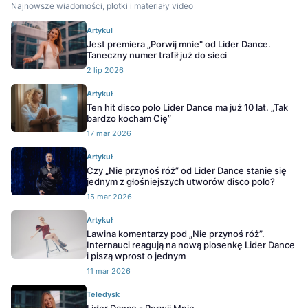
Najnowsze wiadomości, plotki i materiały video
Artykuł
Jest premiera „Porwij mnie" od Lider Dance.
Taneczny numer trafił już do sieci
2 lip 2026
Artykuł
Ten hit disco polo Lider Dance ma już 10 lat. „Tak
bardzo kocham Cię”
17 mar 2026
Artykuł
Czy „Nie przynoś róż” od Lider Dance stanie się
jednym z głośniejszych utworów disco polo?
15 mar 2026
Artykuł
Lawina komentarzy pod „Nie przynoś róż”.
Internauci reagują na nową piosenkę Lider Dance
i piszą wprost o jednym
11 mar 2026
Teledysk