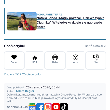
POPULARNE TERAZ
Natalia Lebda i Magik pokazali „Dziewczyna z
Ciągnika". W teledysku dzieje się naprawdę
sporo
Oceń artykuł
Bądź pierwszy!
❤️
🔥
😂
😮
👎
Super
HOT
Haha
Wow
Nie
Zobacz TOP 20 disco polo
26 czerwca 2026, 06:44
Data publikacji:
Adam Begier
Autor:
Dziennikarz muzyczny i redaktor naczelny Disco-Polo.info. W branży disco
polo od 2012 roku. Publikuje również wybranie artykuły na Onet.pl oraz
WP.pl
OBSERWUJ NAS