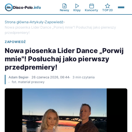
Disco-Polo
.info
Newsy
Klipy
Koncerty
TOP 20
Strona główna
›
Artykuły
›
Zapowiedź
›
Nowa piosenka Lider Dance „Porwij mnie"! Posłuchaj jako pierwszy
przedpremiery!
ZAPOWIEDŹ
Nowa piosenka Lider Dance „Porwij
mnie"! Posłuchaj jako pierwszy
przedpremiery!
Adam Begier
26 czerwca 2026, 06:44
3 min czytania
fot. materiał prasowy