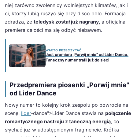
niej zarówno zwolennicy wolniejszych klimatów, jak i
ci, którzy lubią ruszyć się przy disco polo. Formacja
zdradza, że
teledysk został już nagrany
, a oficjalna
premiera całości ma się odbyć niebawem.
WARTO PRZECZYTAĆ
Jest premiera „Porwij mnie" od Lider Dance.
Taneczny numer trafił już do sieci
Przedpremiera piosenki „Porwij mnie"
od Lider Dance
Nowy numer to kolejny krok zespołu po powrocie na
scenę.
lider
-dance">Lider Dance stawia na
połączenie
romantycznego nastroju z taneczną energią
, co
słychać już w udostępnionym fragmencie. Krótka