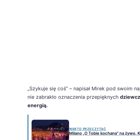
„Szykuje się coś” – napisał Mirek pod swoim n
nie zabrakło oznaczenia przepięknych
dziewcz
energią.
WARTO PRZECZYTAĆ
Milano „O Tobie kochana" na żywo. K