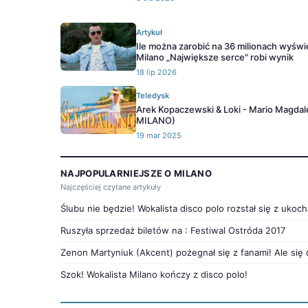
Artykuł
Ile można zarobić na 36 milionach wyświ
Milano „Największe serce" robi wynik
18 lip 2026
Teledysk
Arek Kopaczewski & Loki - Mario Magdale
MILANO)
19 mar 2025
NAJPOPULARNIEJSZE O MILANO
Najczęściej czytane artykuły
Ślubu nie będzie! Wokalista disco polo rozstał się z ukoc
Ruszyła sprzedaż biletów na : Festiwal Ostróda 2017
Zenon Martyniuk (Akcent) pożegnał się z fanami! Ale się 
Szok! Wokalista Milano kończy z disco polo!