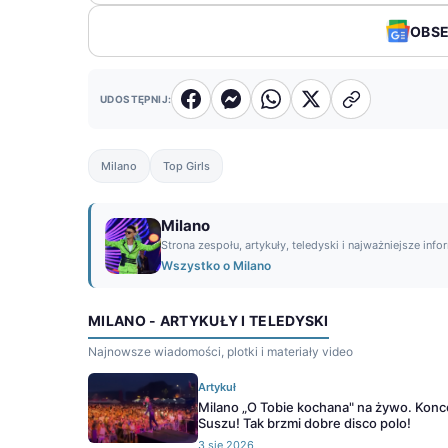
OBS
UDOSTĘPNIJ:
Milano
Top Girls
Milano
Strona zespołu, artykuły, teledyski i najważniejsze info
Wszystko o Milano
MILANO - ARTYKUŁY I TELEDYSKI
Najnowsze wiadomości, plotki i materiały video
Artykuł
Milano „O Tobie kochana" na żywo. Konc
Suszu! Tak brzmi dobre disco polo!
3 sie 2026