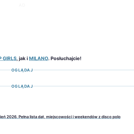
 GIRLS
, jak i
MILANO
. Posłuchajcie!
OGLĄDAJ
OGLĄDAJ
ień 2026. Pełna lista dat, miejscowości i weekendów z disco polo