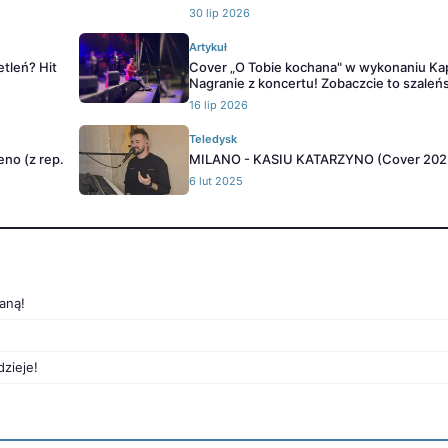
30 lip 2026
Artykuł
etleń? Hit
Cover „O Tobie kochana" w wykonaniu Kap
Nagranie z koncertu! Zobaczcie to szale
16 lip 2026
Teledysk
no (z rep.
MILANO - KASIU KATARZYNO (Cover 202
6 lut 2025
haną!
dzieje!