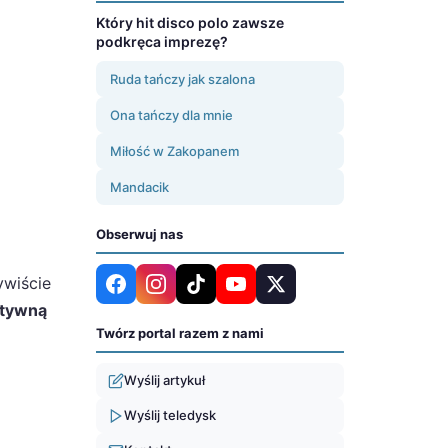
Który hit disco polo zawsze
podkręca imprezę?
Ruda tańczy jak szalona
Ona tańczy dla mnie
Miłość w Zakopanem
Mandacik
Obserwuj nas
ywiście
ytywną
Twórz portal razem z nami
Wyślij artykuł
Wyślij teledysk