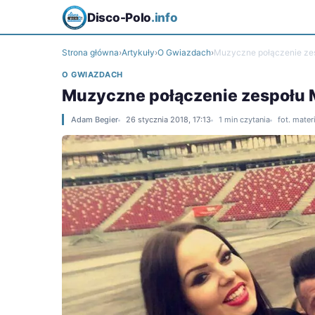
Disco-Polo
.info
Strona główna
›
Artykuły
›
O Gwiazdach
›
Muzyczne połączenie zesp
O GWIAZDACH
Muzyczne połączenie zespołu Mi
Adam Begier
26 stycznia 2018, 17:13
1 min czytania
fot. mate