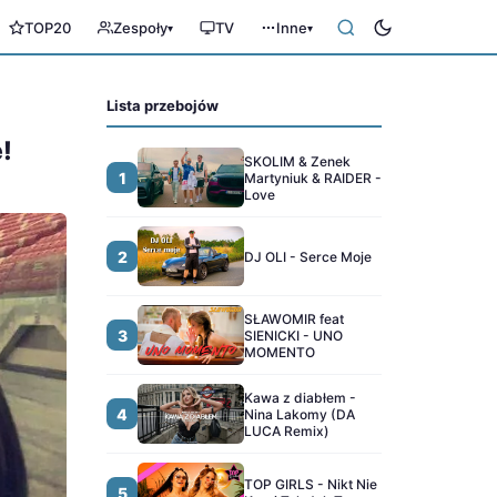
TOP20
Zespoły
TV
Inne
▾
▾
Lista przebojów
!
SKOLIM & Zenek
1
Martyniuk & RAIDER -
Love
2
DJ OLI - Serce Moje
SŁAWOMIR feat
3
SIENICKI - UNO
MOMENTO
Kawa z diabłem -
4
Nina Lakomy (DA
LUCA Remix)
TOP GIRLS - Nikt Nie
5