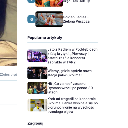
Kręci Tak Jak Ty
Golden Ladies -
6
Zielona Puszcza
Popularne artykuły
Lato z Radiem w Poddębicach
z falą krytyki. „Pierwszy i
ostatni raz", a koncertu
zabrakło w TVP2
Wiemy, gdzie będzie nowa
Zgłoś błąd
stacja paliw Skolima!
Hit „Co za noc" zespołu
Dystans wrócił po ponad 30
latach
Krok od tragedii na koncercie
Skolima. Fanka wspinała się po
piorunochronie na wysokość
trzeciego piętra
Zagłosuj