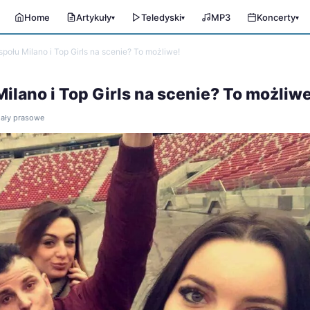
Home
Artykuły
Teledyski
MP3
Koncerty
▾
▾
▾
ołu Milano i Top Girls na scenie? To możliwe!
lano i Top Girls na scenie? To możliwe
riały prasowe