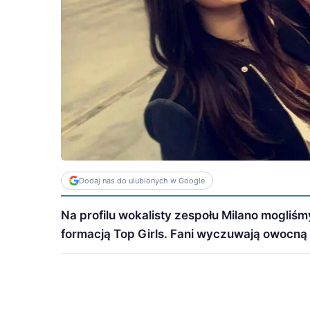
Dodaj nas do ulubionych w Google
Na profilu wokalisty zespołu Milano mogliś
formacją Top Girls. Fani wyczuwają owocną