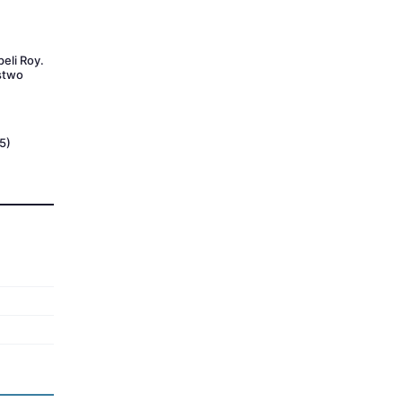
eli Roy.
ństwo
5)