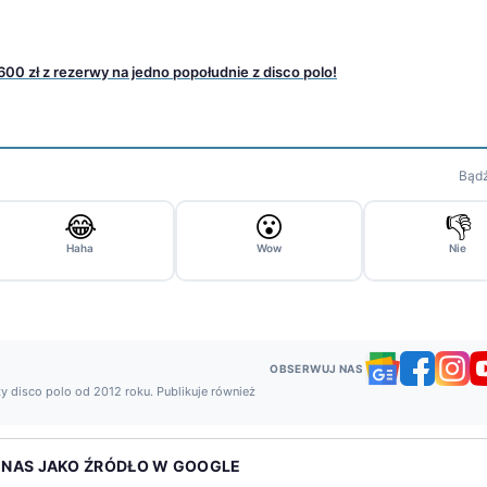
600 zł z rezerwy na jedno popołudnie z disco polo!
Bądź
😂
😮
👎
Haha
Wow
Nie
OBSERWUJ NAS
y disco polo od 2012 roku. Publikuje również
 NAS JAKO ŹRÓDŁO W GOOGLE