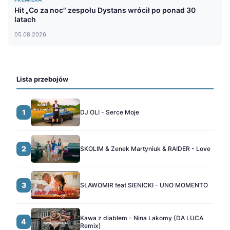
Hit „Co za noc" zespołu Dystans wrócił po ponad 30
latach
05.08.2026
Lista przebojów
1
DJ OLI - Serce Moje
2
SKOLIM & Zenek Martyniuk & RAIDER - Love
3
SŁAWOMIR feat SIENICKI - UNO MOMENTO
Kawa z diabłem - Nina Lakomy (DA LUCA
4
Remix)