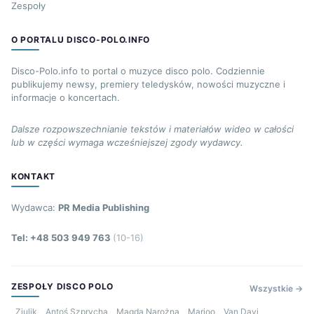
Zespoły
O PORTALU DISCO-POLO.INFO
Disco-Polo.info to portal o muzyce disco polo. Codziennie
publikujemy newsy, premiery teledysków, nowości muzyczne i
informacje o koncertach.
Dalsze rozpowszechnianie tekstów i materiałów wideo w całości
lub w części wymaga wcześniejszej zgody wydawcy.
KONTAKT
Wydawca:
PR Media Publishing
Tel: +48 503 949 763
(10-16)
ZESPOŁY DISCO POLO
Wszystkie →
Ziulik
Antoś Szprycha
Magda Narożna
Marioo
Van Davi