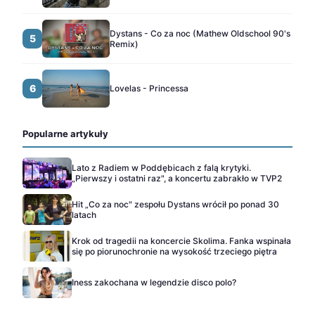
Dystans - Co za noc (Mathew Oldschool 90's
5
Remix)
6
Lovelas - Princessa
Popularne artykuły
Lato z Radiem w Poddębicach z falą krytyki.
„Pierwszy i ostatni raz", a koncertu zabrakło w TVP2
Hit „Co za noc" zespołu Dystans wrócił po ponad 30
latach
Krok od tragedii na koncercie Skolima. Fanka wspinała
się po piorunochronie na wysokość trzeciego piętra
Iness zakochana w legendzie disco polo?