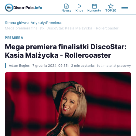
Disco-Polo
.info
Newsy
Klipy
Koncerty
TOP 20
Strona główna
›
Artykuły
›
Premiera
›
Mega premiera finalistki DiscoStar: Kasia Malżycka - Rollercoaster
PREMIERA
Mega premiera finalistki DiscoStar:
Kasia Malżycka - Rollercoaster
Adam Begier
7 grudnia 2024, 09:35
3 min czytania
fot. materiał prasowy