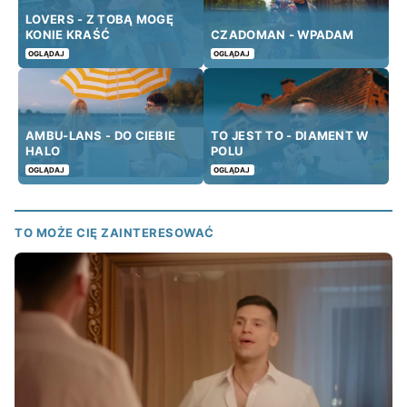
LOVERS - Z TOBĄ MOGĘ
KONIE KRAŚĆ
CZADOMAN - WPADAM
OGLĄDAJ
OGLĄDAJ
AMBU-LANS - DO CIEBIE
TO JEST TO - DIAMENT W
HALO
POLU
OGLĄDAJ
OGLĄDAJ
TO MOŻE CIĘ ZAINTERESOWAĆ