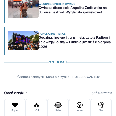
WŁAŚNIE OPUBLIKOWANO
Gwiazda disco polo Angelika Żmijewska na
Sunrise Festival! Wyglądała zjawiskowo!
POPULARNE TERAZ
Godzina, line-up i transmisja. Lato z Radiem i
Telewizją Polską w Lublinie już dziś 8 sierpnia
2026
OGLĄDAJ
Zobacz teledysk "Kasia Malżycka - ROLLERCOASTER"
Oceń artykuł
Bądź pierwszy!
❤️
🔥
😂
😮
👎
Super
HOT
Haha
Wow
Nie