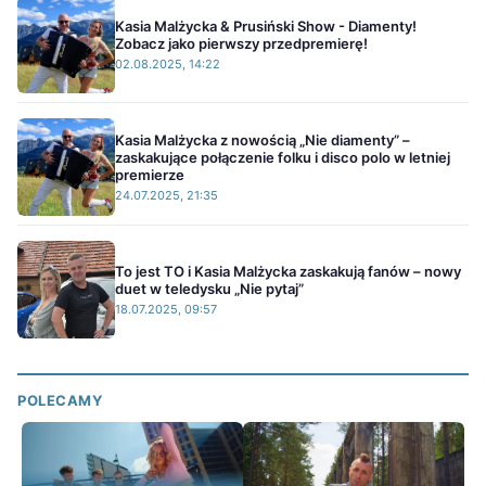
Kasia Malżycka & Prusiński Show - Diamenty!
Zobacz jako pierwszy przedpremierę!
02.08.2025, 14:22
Kasia Malżycka z nowością „Nie diamenty” –
zaskakujące połączenie folku i disco polo w letniej
premierze
24.07.2025, 21:35
To jest TO i Kasia Malżycka zaskakują fanów – nowy
duet w teledysku „Nie pytaj”
18.07.2025, 09:57
POLECAMY