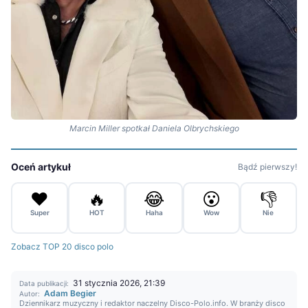
Marcin Miller spotkał Daniela Olbrychskiego
Oceń artykuł
Bądź pierwszy!
❤️
🔥
😂
😮
👎
Super
HOT
Haha
Wow
Nie
Zobacz TOP 20 disco polo
31 stycznia 2026, 21:39
Data publikacji:
Adam Begier
Autor:
Dziennikarz muzyczny i redaktor naczelny Disco-Polo.info. W branży disco