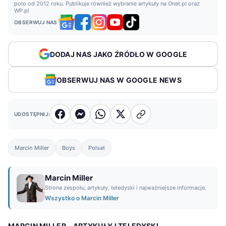
polo od 2012 roku. Publikuje również wybranie artykuły na Onet.pl oraz
WP.pl
OBSERWUJ NAS
DODAJ NAS JAKO ŹRÓDŁO W GOOGLE
OBSERWUJ NAS W GOOGLE NEWS
UDOSTĘPNIJ:
Marcin Miller
Boys
Polsat
Marcin Miller
Strona zespołu, artykuły, teledyski i najważniejsze informacje.
Wszystko o Marcin Miller
MARCIN MILLER - ARTYKUŁY I TELEDYSKI