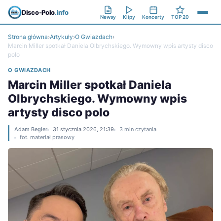
Disco-Polo
.info
Newsy
Klipy
Koncerty
TOP 20
Strona główna
›
Artykuły
›
O Gwiazdach
›
Marcin Miller spotkał Daniela Olbrychskiego. Wymowny wpis artysty disco
polo
O GWIAZDACH
Marcin Miller spotkał Daniela
Olbrychskiego. Wymowny wpis
artysty disco polo
Adam Begier
31 stycznia 2026, 21:39
3 min czytania
fot. materiał prasowy