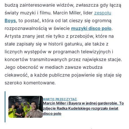
budzą zainteresowanie widzów, zwłaszcza gdy łączą
światy muzyki i filmu. Marcin Miller, lider
zespołu
Boys
, to postać, która od lat cieszy się ogromną
rozpoznawalnością w świecie
muzyki disco polo
.
Artysta znany jest nie tylko z przebojów, które na
stałe zapisały się w historii gatunku, ale także z
licznych występów w programach telewizyjnych i
koncertów transmitowanych przez największe stacje.
Jego obecność w mediach zawsze wzbudza
ciekawość, a każde publiczne pojawienie się staje się
szeroko komentowane.
WARTO PRZECZYTAĆ
Marcin Miller i Bayera w jednej garderobie. To
zdjęcie Radka Kudelskiego rozgrzało świat
disco polo