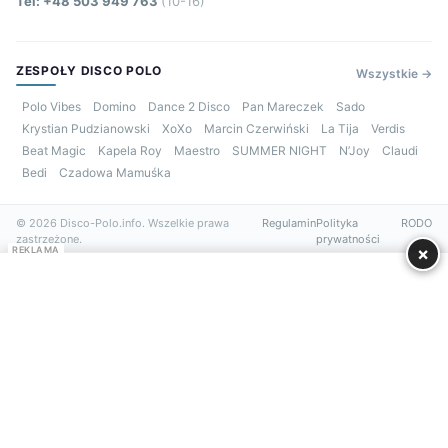
Tel: +48 503 949 763
(10-16)
ZESPOŁY DISCO POLO
Wszystkie →
Polo Vibes
Domino
Dance 2 Disco
Pan Mareczek
Sado
Krystian Pudzianowski
XoXo
Marcin Czerwiński
La Tija
Verdis
Beat Magic
Kapela Roy
Maestro
SUMMER NIGHT
N’Joy
Claudi
Bedi
Czadowa Mamuśka
© 2026 Disco-Polo.info. Wszelkie prawa
Regulamin
Polityka
RODO
zastrzeżone.
prywatności
×
REKLAMA