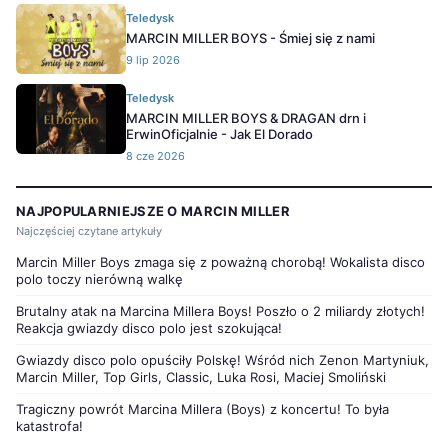
Teledysk
MARCIN MILLER BOYS - Śmiej się z nami
9 lip 2026
Teledysk
MARCIN MILLER BOYS & DRAGAN drn i
ErwinOficjalnie - Jak El Dorado
8 cze 2026
NAJPOPULARNIEJSZE O MARCIN MILLER
Najczęściej czytane artykuły
Marcin Miller Boys zmaga się z poważną chorobą! Wokalista disco
polo toczy nierówną walkę
Brutalny atak na Marcina Millera Boys! Poszło o 2 miliardy złotych!
Reakcja gwiazdy disco polo jest szokująca!
Gwiazdy disco polo opuściły Polskę! Wśród nich Zenon Martyniuk,
Marcin Miller, Top Girls, Classic, Luka Rosi, Maciej Smoliński
Tragiczny powrót Marcina Millera (Boys) z koncertu! To była
katastrofa!