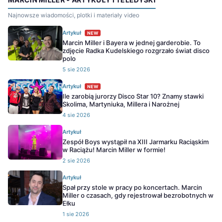
Najnowsze wiadomości, plotki i materiały video
Artykuł
NEW
Marcin Miller i Bayera w jednej garderobie. To
zdjęcie Radka Kudelskiego rozgrzało świat disco
polo
5 sie 2026
Artykuł
NEW
Ile zarobią jurorzy Disco Star 10? Znamy stawki
Skolima, Martyniuka, Millera i Narożnej
4 sie 2026
Artykuł
Zespół Boys wystąpił na XIII Jarmarku Raciąskim
w Raciążu! Marcin Miller w formie!
2 sie 2026
Artykuł
Spał przy stole w pracy po koncertach. Marcin
Miller o czasach, gdy rejestrował bezrobotnych w
Ełku
1 sie 2026