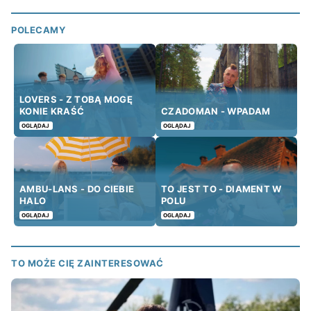
POLECAMY
LOVERS - Z TOBĄ MOGĘ
KONIE KRAŚĆ
CZADOMAN - WPADAM
OGLĄDAJ
OGLĄDAJ
AMBU-LANS - DO CIEBIE
TO JEST TO - DIAMENT W
HALO
POLU
OGLĄDAJ
OGLĄDAJ
TO MOŻE CIĘ ZAINTERESOWAĆ