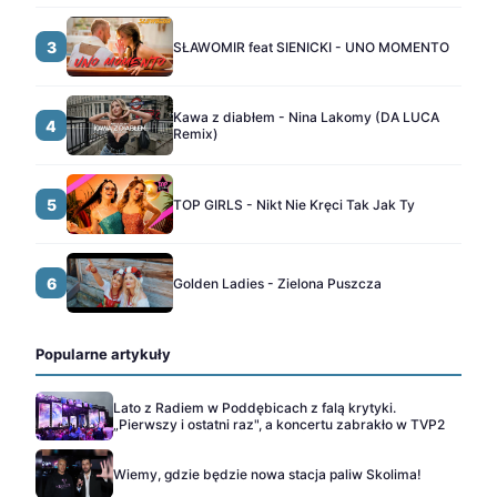
3
SŁAWOMIR feat SIENICKI - UNO MOMENTO
Kawa z diabłem - Nina Lakomy (DA LUCA
4
Remix)
5
TOP GIRLS - Nikt Nie Kręci Tak Jak Ty
6
Golden Ladies - Zielona Puszcza
Popularne artykuły
Lato z Radiem w Poddębicach z falą krytyki.
„Pierwszy i ostatni raz", a koncertu zabrakło w TVP2
Wiemy, gdzie będzie nowa stacja paliw Skolima!