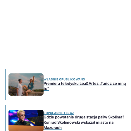
WŁAŚNIE OPUBLIKOWANO
Premiera teledysku Lea&Artez „Tańcz ze mną
tu"
POPULARNE TERAZ
Gdzie powstanie druga stacja paliw Skolima?
Konrad Skolimowski wskazał miasto na
Mazurach