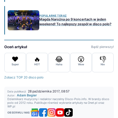
POPULARNE TERAZ
Magda Narożna po 9 koncertach w jeden
weekend! To najlepszy zespół w disco polo?
Oceń artykuł
Bądź pierwszy!
❤️
🔥
😂
😮
👎
Super
HOT
Haha
Wow
Nie
Zobacz TOP 20 disco polo
28 października 2017, 08:57
Data publikacji:
Adam Begier
Autor:
Dziennikarz muzyczny i redaktor naczelny Disco-Polo.info. W branży disco
polo od 2012 roku. Publikuje również wybranie artykuły na Onet.pl oraz
WP.pl
OBSERWUJ NAS