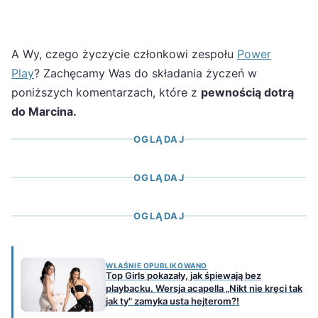
A Wy, czego życzycie członkowi zespołu
Power
Play
? Zachęcamy Was do składania życzeń w
poniższych komentarzach, które z
pewnością dotrą
do Marcina.
OGLĄDAJ
OGLĄDAJ
OGLĄDAJ
WŁAŚNIE OPUBLIKOWANO
Top Girls pokazały, jak śpiewają bez
playbacku. Wersja acapella „Nikt nie kręci tak
jak ty" zamyka usta hejterom?!