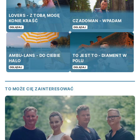
LOVERS - Z TOBĄ MOGĘ
KONIE KRAŚĆ
CZADOMAN - WPADAM
OGLĄDAJ
OGLĄDAJ
AMBU-LANS - DO CIEBIE
TO JEST TO - DIAMENT W
HALO
POLU
OGLĄDAJ
OGLĄDAJ
TO MOŻE CIĘ ZAINTERESOWAĆ