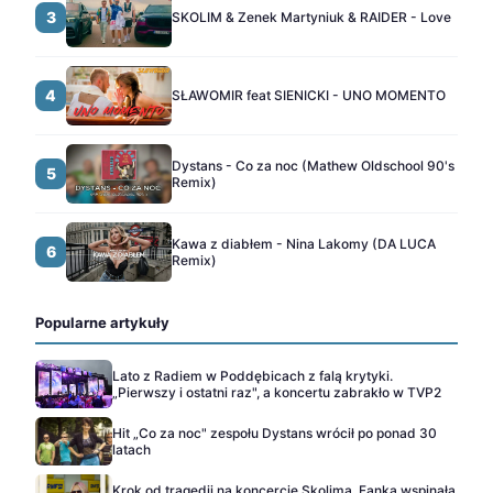
3
SKOLIM & Zenek Martyniuk & RAIDER - Love
4
SŁAWOMIR feat SIENICKI - UNO MOMENTO
Dystans - Co za noc (Mathew Oldschool 90's
5
Remix)
Kawa z diabłem - Nina Lakomy (DA LUCA
6
Remix)
Popularne artykuły
Lato z Radiem w Poddębicach z falą krytyki.
„Pierwszy i ostatni raz", a koncertu zabrakło w TVP2
Hit „Co za noc" zespołu Dystans wrócił po ponad 30
latach
Krok od tragedii na koncercie Skolima. Fanka wspinała