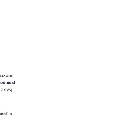
 nazwani
,
odniósł
 z ową
anci”
a