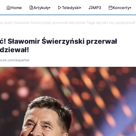
Home
Artykuły
Teledyski
MP3
Koncerty
▾
▾
▾
ma dość! Sławomir Świerzyński przerwał milczenie! Tego się nikt nie spodziewał!
ść! Sławomir Świerzyński przerwał
odziewał!
ebook.com/bayerfull