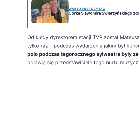
WARTO PRZECZYTAĆ
Córka Sławomira Świerzyńskiego zdo
Od kiedy dyrektorem stacji TVP został Mateus
tylko raz – podczas wydarzenia jakim był ko
polo podczas tegorocznego sylwestra były z
pojawią się przedstawiciele tego nurtu muzycz