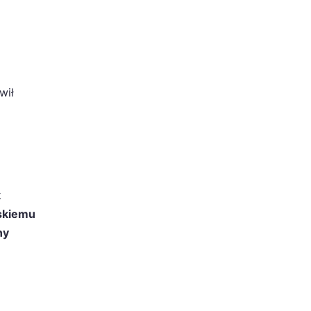
wił
k
skiemu
ny