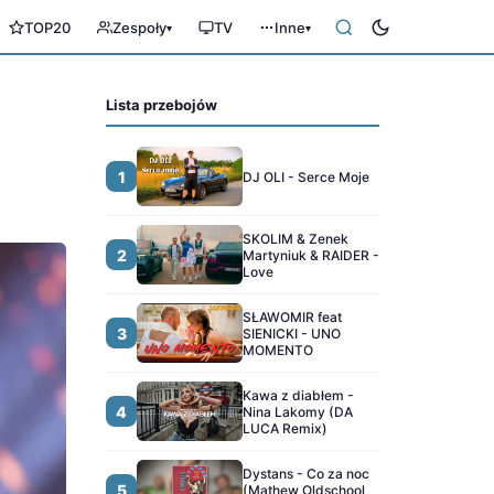
TOP20
Zespoły
TV
Inne
▾
▾
Lista przebojów
1
DJ OLI - Serce Moje
SKOLIM & Zenek
2
Martyniuk & RAIDER -
Love
SŁAWOMIR feat
3
SIENICKI - UNO
MOMENTO
Kawa z diabłem -
4
Nina Lakomy (DA
LUCA Remix)
Dystans - Co za noc
5
(Mathew Oldschool