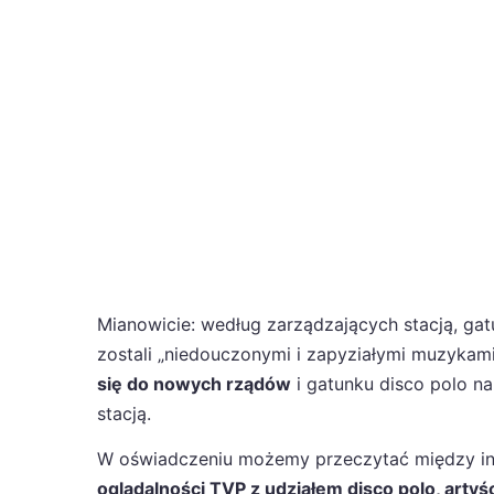
Mianowicie: według zarządzających stacją, gat
zostali „niedouczonymi i zapyziałymi muzykami
się do nowych rządów
i gatunku disco polo n
stacją.
W oświadczeniu możemy przeczytać między inny
oglądalności TVP z udziałem disco polo, artyśc