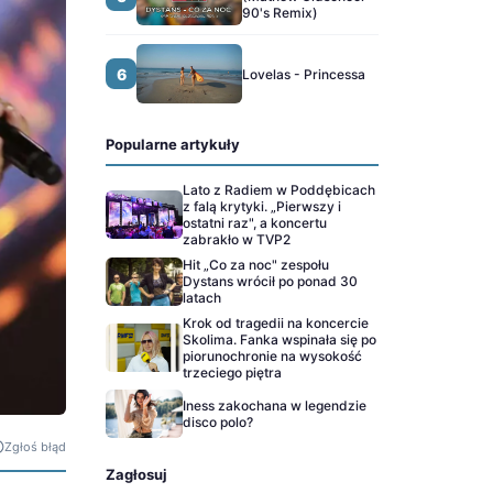
90's Remix)
6
Lovelas - Princessa
Popularne artykuły
Lato z Radiem w Poddębicach
z falą krytyki. „Pierwszy i
ostatni raz", a koncertu
zabrakło w TVP2
Hit „Co za noc" zespołu
Dystans wrócił po ponad 30
latach
Krok od tragedii na koncercie
Skolima. Fanka wspinała się po
piorunochronie na wysokość
trzeciego piętra
Iness zakochana w legendzie
disco polo?
Zgłoś błąd
Zagłosuj