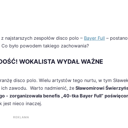
o z najstarszych zespołów disco polo –
Bayer Full
– postano
ą. Co było powodem takiego zachowania?
A DOŚĆ! WOKALISTA WYDAŁ WAŻNE
ranżę disco polo. Wielu artystów tego nurtu, w tym Sławe
e ich zawodu. Warto nadmienić, że
Sławomirowi Świerzyń
go - zorganizowała benefis „40-tka Bayer Full” poświęco
k jest nieco inaczej.
REKLAMA