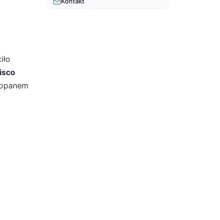
Kontakt
iło
isco
akopanem