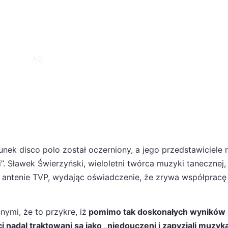
unek disco polo został oczerniony, a jego przedstawiciele
”. Sławek Świerzyński, wieloletni twórca muzyki tanecznej
a antenie TVP, wydając oświadczenie, że zrywa współpracę
mi, że to przykre, iż
pomimo tak doskonałych wyników
i nadal traktowani są jako „niedouczeni i zapyziali muzyk