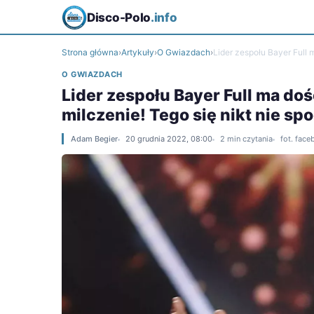
Disco-Polo
.info
Strona główna
›
Artykuły
›
O Gwiazdach
›
Lider zespołu Bayer Full 
O GWIAZDACH
Lider zespołu Bayer Full ma do
milczenie! Tego się nikt nie sp
Adam Begier
20 grudnia 2022, 08:00
2 min czytania
fot. fac