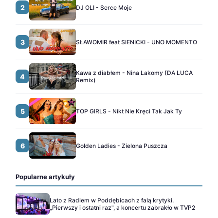
2
DJ OLI - Serce Moje
3
SŁAWOMIR feat SIENICKI - UNO MOMENTO
Kawa z diabłem - Nina Lakomy (DA LUCA
4
Remix)
5
TOP GIRLS - Nikt Nie Kręci Tak Jak Ty
6
Golden Ladies - Zielona Puszcza
Popularne artykuły
Lato z Radiem w Poddębicach z falą krytyki.
„Pierwszy i ostatni raz", a koncertu zabrakło w TVP2