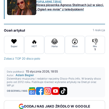
POPULARNE TERAZ
Nowa piosenka Agness Stelmach już w sieci.
„Ogień we mnie" z teledyskiem!
Oceń artykuł
1 reakcja
❤️
🔥
😂
😮
👎
Super
HOT
Haha
Wow
Nie
1
Zobacz TOP 20 disco polo
15 stycznia 2026, 18:55
Data publikacji:
Adam Begier
Autor:
Dziennikarz muzyczny i redaktor naczelny Disco-Polo.info. W branży disco
polo od 2012 roku. Publikuje również wybranie artykuły na Onet.pl oraz
WP.pl
OBSERWUJ NAS
DODAJ NAS JAKO ŹRÓDŁO W GOOGLE