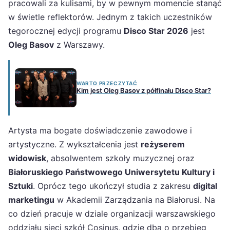
pracowali za kulisami, by w pewnym momencie stanąć
w świetle reflektorów. Jednym z takich uczestników
tegorocznej edycji programu
Disco Star 2026
jest
Oleg Basov
z Warszawy.
WARTO PRZECZYTAĆ
Kim jest Oleg Basov z półfinału Disco Star?
Artysta ma bogate doświadczenie zawodowe i
artystyczne. Z wykształcenia jest
reżyserem
widowisk
, absolwentem szkoły muzycznej oraz
Białoruskiego Państwowego Uniwersytetu Kultury i
Sztuki
. Oprócz tego ukończył studia z zakresu
digital
marketingu
w Akademii Zarządzania na Białorusi. Na
co dzień pracuje w dziale organizacji warszawskiego
oddziału sieci szkół Cosinus, gdzie dba o przebieg