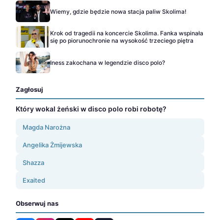
Wiemy, gdzie będzie nowa stacja paliw Skolima!
Krok od tragedii na koncercie Skolima. Fanka wspinała
się po piorunochronie na wysokość trzeciego piętra
Iness zakochana w legendzie disco polo?
Zagłosuj
Który wokal żeński w disco polo robi robotę?
Magda Narożna
Angelika Żmijewska
Shazza
Exaited
Obserwuj nas