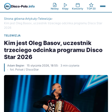
Disco-Polo
.info
Newsy
Klipy
Koncerty
TOP 20
Strona główna
›
Artykuły
›
Telewizja
›
Kim jest Oleg Basov, uczestnik trzeciego odcinka programu Disco Star
2026
TELEWIZJA
Kim jest Oleg Basov, uczestnik
trzeciego odcinka programu Disco
Star 2026
Adam Begier
15 stycznia 2026, 18:55
3 min czytania
fot. Polsat / DiscoStar