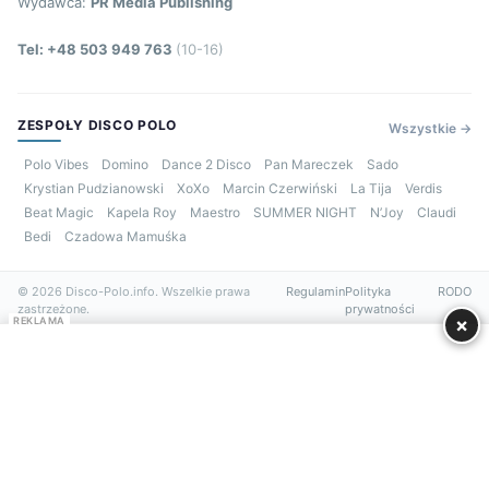
Wydawca:
PR Media Publishing
Tel: +48 503 949 763
(10-16)
ZESPOŁY DISCO POLO
Wszystkie →
Polo Vibes
Domino
Dance 2 Disco
Pan Mareczek
Sado
Krystian Pudzianowski
XoXo
Marcin Czerwiński
La Tija
Verdis
Beat Magic
Kapela Roy
Maestro
SUMMER NIGHT
N’Joy
Claudi
Bedi
Czadowa Mamuśka
© 2026 Disco-Polo.info. Wszelkie prawa
Regulamin
Polityka
RODO
zastrzeżone.
prywatności
×
REKLAMA