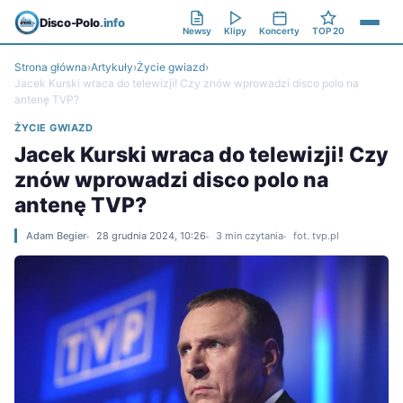
Disco-Polo
.info
Newsy
Klipy
Koncerty
TOP 20
Strona główna
›
Artykuły
›
Życie gwiazd
›
Jacek Kurski wraca do telewizji! Czy znów wprowadzi disco polo na
antenę TVP?
ŻYCIE GWIAZD
Jacek Kurski wraca do telewizji! Czy
znów wprowadzi disco polo na
antenę TVP?
Adam Begier
28 grudnia 2024, 10:26
3 min czytania
fot. tvp.pl