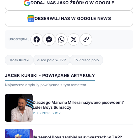
DODAJ NAS JAKO ŹRÓDŁO W GOOGLE
OBSERWUJ NAS W GOOGLE NEWS
UDOSTĘPNIJ:
Jacek Kurski
disco polo w TVP
TVP disco polo
JACEK KURSKI - POWIĄZANE ARTYKUŁY
Najnowsze artykuły powiązane z tym tematem
Dlaczego Marcina Millera nazywano pisowcem?
Lider Boys tłumaczy
19.07.2026, 21:12
Ile zespół Boys zarabiał na sylwestrach w TVP?