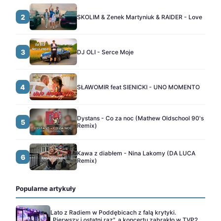
2
SKOLIM & Zenek Martyniuk & RAIDER - Love
3
DJ OLI - Serce Moje
4
SŁAWOMIR feat SIENICKI - UNO MOMENTO
Dystans - Co za noc (Mathew Oldschool 90's
5
Remix)
Kawa z diabłem - Nina Lakomy (DA LUCA
6
Remix)
Popularne artykuły
Lato z Radiem w Poddębicach z falą krytyki.
„Pierwszy i ostatni raz", a koncertu zabrakło w TVP2