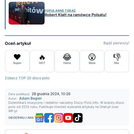
POPULARNE TERAZ
Robert Klatt na ramówce Polsatu!
Oceń artykuł
Bądź pierwszy!
❤️
🔥
😂
😮
👎
Super
HOT
Haha
Wow
Nie
Zobacz TOP 20 disco polo
28 grudnia 2024, 10:26
Data publikacji:
Adam Begier
Autor:
Dziennikarz muzyczny i redaktor naczelny Disco-Polo.info. W branży disco
polo od 2012 roku. Publikuje również wybranie artykuły na Onet.pl oraz
WP.pl
OBSERWUJ NAS