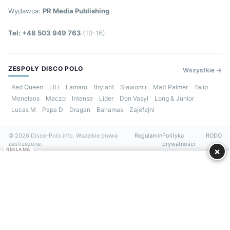
Wydawca:
PR Media Publishing
Tel: +48 503 949 763
(10-16)
ZESPOŁY DISCO POLO
Wszystkie →
Red Queen
LILI
Lamaro
Brylant
Sławomir
Matt Palmer
Talip
Menelaos
Maczo
Intense
Lider
Don Vasyl
Long & Junior
Lucas M
Papa D
Dragan
Bahamas
Zajefajni
© 2026 Disco-Polo.info. Wszelkie prawa
Regulamin
Polityka
RODO
zastrzeżone.
prywatności
×
REKLAMA