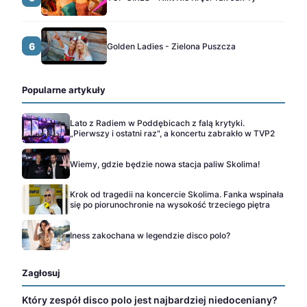
6
Golden Ladies - Zielona Puszcza
Popularne artykuły
Lato z Radiem w Poddębicach z falą krytyki.
„Pierwszy i ostatni raz", a koncertu zabrakło w TVP2
Wiemy, gdzie będzie nowa stacja paliw Skolima!
Krok od tragedii na koncercie Skolima. Fanka wspinała
się po piorunochronie na wysokość trzeciego piętra
Iness zakochana w legendzie disco polo?
Zagłosuj
Który zespół disco polo jest najbardziej niedoceniany?