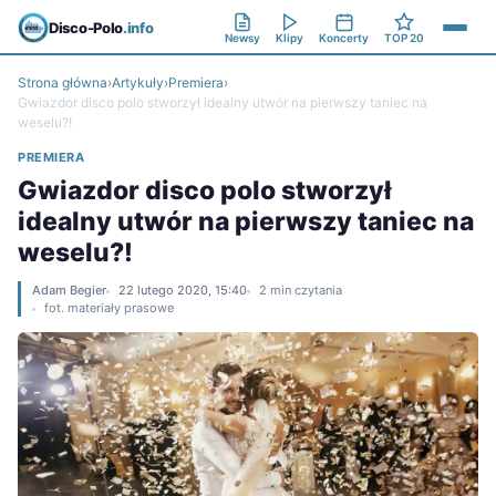
Disco-Polo
.info
Newsy
Klipy
Koncerty
TOP 20
Strona główna
›
Artykuły
›
Premiera
›
Gwiazdor disco polo stworzył idealny utwór na pierwszy taniec na
weselu?!
PREMIERA
Gwiazdor disco polo stworzył
idealny utwór na pierwszy taniec na
weselu?!
Adam Begier
22 lutego 2020, 15:40
2 min czytania
fot. materiały prasowe