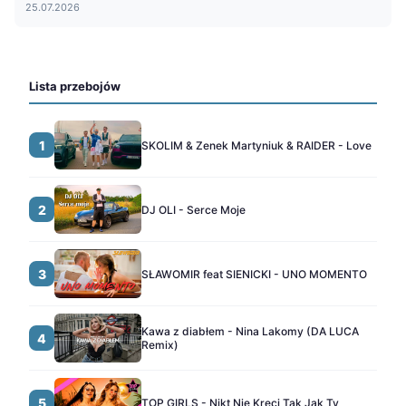
25.07.2026
Lista przebojów
1
SKOLIM & Zenek Martyniuk & RAIDER - Love
2
DJ OLI - Serce Moje
3
SŁAWOMIR feat SIENICKI - UNO MOMENTO
Kawa z diabłem - Nina Lakomy (DA LUCA
4
Remix)
5
TOP GIRLS - Nikt Nie Kręci Tak Jak Ty