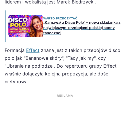
liderem i wokalistą jest Marek Biedrzycki.
WARTO PRZECZYTAĆ
„Karnawał z Disco Polo” – nowa składanka z
największymi przebojami polskiej sceny
tanecznej
Formacja
Effect
znana jest z takich przebojów disco
polo jak "Bananowe skóry", "Tacy jak my", czy
"Ubranie na podłodze". Do repertuaru grupy Effect
właśnie dołączyła kolejna propozycja, ale dość
nietypowa.
REKLAMA