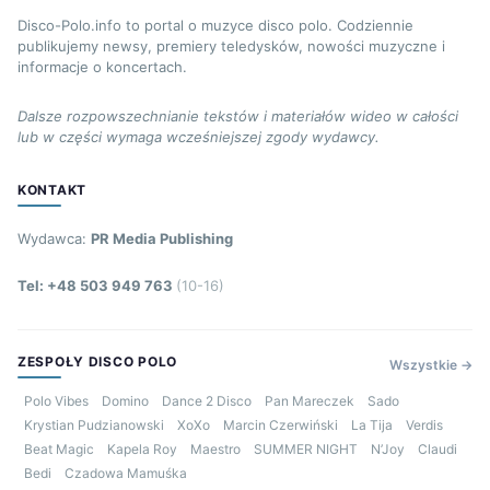
Disco-Polo.info to portal o muzyce disco polo. Codziennie
publikujemy newsy, premiery teledysków, nowości muzyczne i
informacje o koncertach.
Dalsze rozpowszechnianie tekstów i materiałów wideo w całości
lub w części wymaga wcześniejszej zgody wydawcy.
KONTAKT
Wydawca:
PR Media Publishing
Tel: +48 503 949 763
(10-16)
ZESPOŁY DISCO POLO
Wszystkie →
Polo Vibes
Domino
Dance 2 Disco
Pan Mareczek
Sado
Krystian Pudzianowski
XoXo
Marcin Czerwiński
La Tija
Verdis
Beat Magic
Kapela Roy
Maestro
SUMMER NIGHT
N’Joy
Claudi
Bedi
Czadowa Mamuśka