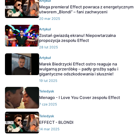
Artykuł
Mega premiera! Effect powraca z energetycznym
utworem „Blondi” – fani zachwyceni
20 mar 2025
Artykuł
Zostań gwiazdą ekranu! Niepowtarzalna
propozycja zespołu Effect
28 lut 2025
Artykuł
Marek Biedrzycki Effect ostro reaguje na
wulgarną przeróbkę – padły groźby sądu i
gigantyczne odszkodowania i słusznie!
19 lut 2025
Teledysk
Menago - I Love You Cover zespołu Effect
7 cze 2025
Teledysk
EFFECT - BLONDI
14 mar 2025