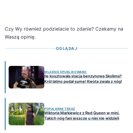
Czy Wy również podzielacie to zdanie? Czekamy na
Waszą opinię.
OGLĄDAJ
WŁAŚNIE OPUBLIKOWANO
Ile kosztowała stacja benzynowa Skolima?
Król latino podał sumę! Kwota zwala z nóg!
POPULARNE TERAZ
Wiktoria Markiewicz z Red Queen w mini.
Takich nóg fani jeszcze u niej nie widzieli