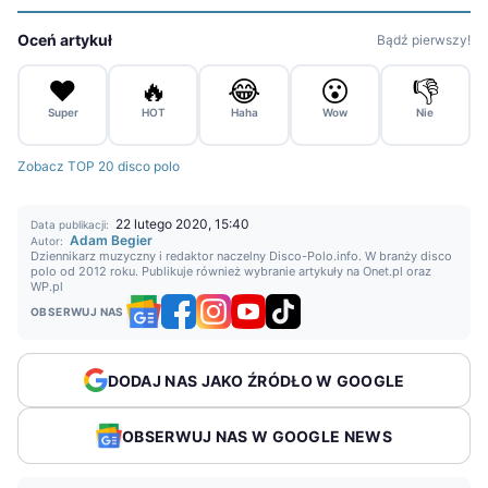
Oceń artykuł
Bądź pierwszy!
❤️
🔥
😂
😮
👎
Super
HOT
Haha
Wow
Nie
Zobacz TOP 20 disco polo
22 lutego 2020, 15:40
Data publikacji:
Adam Begier
Autor:
Dziennikarz muzyczny i redaktor naczelny Disco-Polo.info. W branży disco
polo od 2012 roku. Publikuje również wybranie artykuły na Onet.pl oraz
WP.pl
OBSERWUJ NAS
DODAJ NAS JAKO ŹRÓDŁO W GOOGLE
OBSERWUJ NAS W GOOGLE NEWS