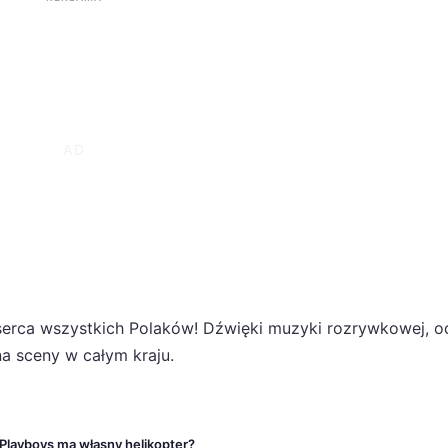
ł serca wszystkich Polaków! Dźwięki muzyki rozrywkowej, o
na sceny w całym kraju.
 Playboys ma własny helikopter?