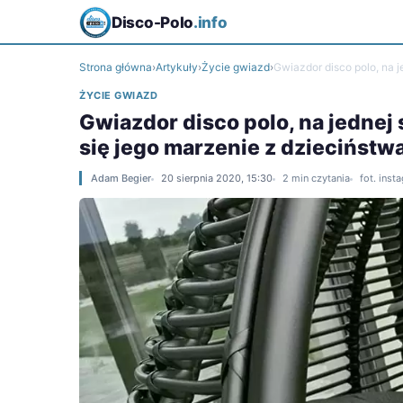
Disco-Polo
.info
Strona główna
›
Artykuły
›
Życie gwiazd
›
Gwiazdor disco polo, na je
ŻYCIE GWIAZD
Gwiazdor disco polo, na jednej 
się jego marzenie z dzieciństw
Adam Begier
20 sierpnia 2020, 15:30
2 min czytania
fot. ins