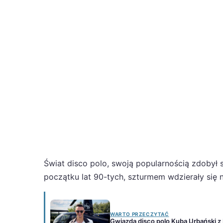
Świat disco polo, swoją popularnością zdoby
początku lat 90-tych, szturmem wdzierały się 
WARTO PRZECZYTAĆ
Gwiazda disco polo Kuba Urbański z