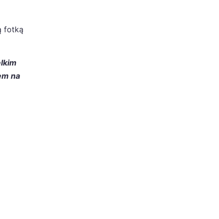
 fotką
elkim
łem na