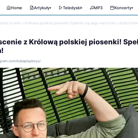
Home
Artykuły
Teledyski
MP3
Koncerty
▾
▾
▾
dnej scenie z Królową polskiej piosenki! Spełniło się jego marzenie z dzieciństw
scenie z Królową polskiej piosenki! Spe
a!
tagram.com/kubaplayboys/