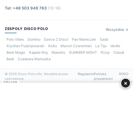
Tel: +48 503 949 763
(10-16)
ZESPOŁY DISCO POLO
Wszystkie →
Polo Vibes
Domino
Dance 2 Disco
Pan Mareczek
Sado
Krystian Pudzianowski
XoXo
Marcin Czerwiński
La Tija
Verdis
Beat Magic
Kapela Roy
Maestro
SUMMER NIGHT
N’Joy
Claudi
Bedi
Czadowa Mamuśka
© 2026 Disco-Polo.info. Wszelkie prawa
Regulamin
Polityka
RODO
zastrzeżone.
prywatności
×
REKLAMA