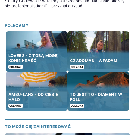
Siostry Godlewskie w teledysku Czadomana! "Na planie okazały
się profesjonalistkami" - przyznał artysta!
POLECAMY
LOVERS - Z TOBĄ MOGĘ
KONIE KRAŚĆ
CZADOMAN - WPADAM
OGLĄDAJ
OGLĄDAJ
AMBU-LANS - DO CIEBIE
TO JEST TO - DIAMENT W
HALO
POLU
OGLĄDAJ
OGLĄDAJ
TO MOŻE CIĘ ZAINTERESOWAĆ