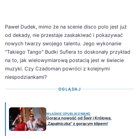
Paweł Dudek, mimo że na scenie disco polo jest już
od dekady, nie przestaje zaskakiwać i pokazywać
nowych twarzy swojego talentu. Jego wykonanie
"Takiego Tango" Budki Suflera to doskonały przykład
na to, jak wielowymiarową postacią jest w świecie
muzyki. Czy Czadoman powróci z kolejnymi
niespodziankami?
OGLĄDAJ
WŁAŚNIE OPUBLIKOWANO
Gorąca nowość od Świr i Królowa.
„Zapalniczka" z gorącym klipem!