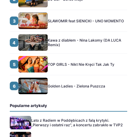
3
SŁAWOMIR feat SIENICKI - UNO MOMENTO
Kawa z diabłem - Nina Lakomy (DA LUCA
4
Remix)
5
TOP GIRLS - Nikt Nie Kręci Tak Jak Ty
6
Golden Ladies - Zielona Puszcza
Popularne artykuły
Lato z Radiem w Poddębicach z falą krytyki.
„Pierwszy i ostatni raz", a koncertu zabrakło w TVP2