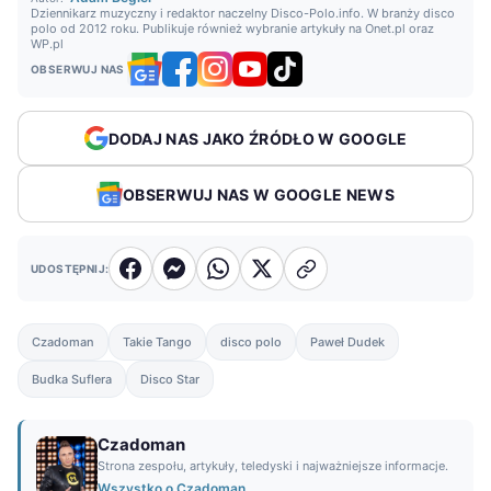
Dziennikarz muzyczny i redaktor naczelny Disco-Polo.info. W branży disco
polo od 2012 roku. Publikuje również wybranie artykuły na Onet.pl oraz
WP.pl
OBSERWUJ NAS
DODAJ NAS JAKO ŹRÓDŁO W GOOGLE
OBSERWUJ NAS W GOOGLE NEWS
UDOSTĘPNIJ:
Czadoman
Takie Tango
disco polo
Paweł Dudek
Budka Suflera
Disco Star
Czadoman
Strona zespołu, artykuły, teledyski i najważniejsze informacje.
Wszystko o Czadoman