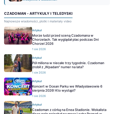
CZADOMAN - ARTYKUŁY I TELEDYSKI
Najnowsze wiadomości, plotki i materiały video
Artykuł
Morze ludzi przed sceną Czadomana w
Chorzelach. Tak wyglądał plac podczas Dni
Chorzel 2026
1 sie 2026
Artykuł
Pół miliona w niecałe trzy tygodnie. Czadoman
zrobił z „Wpadam" numer na lata?
1 sie 2026
Artykuł
Koncert w Ocean Parku we Władysławowie 6
sierpnia 2026! Kto wystąpi?
1 sie 2026
Artykuł
Czadoman z córką na Enea Stadionie. Wokalista
disco polo pojechał na mecz Lecha Poznań w