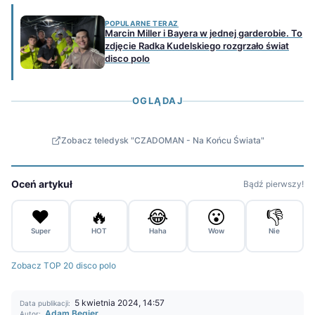
POPULARNE TERAZ
Marcin Miller i Bayera w jednej garderobie. To
zdjęcie Radka Kudelskiego rozgrzało świat
disco polo
OGLĄDAJ
Zobacz teledysk "CZADOMAN - Na Końcu Świata"
Oceń artykuł
Bądź pierwszy!
❤️
🔥
😂
😮
👎
Super
HOT
Haha
Wow
Nie
Zobacz TOP 20 disco polo
5 kwietnia 2024, 14:57
Data publikacji:
Adam Begier
Autor: