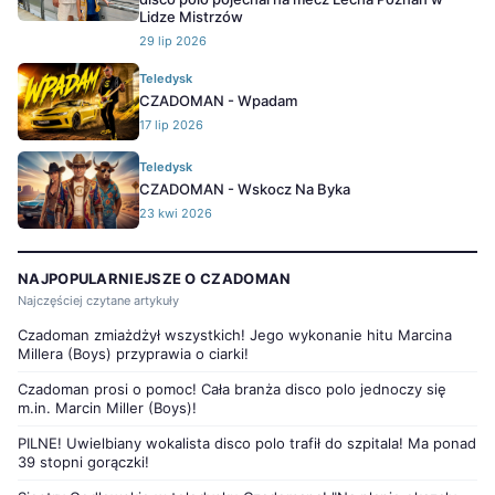
Lidze Mistrzów
29 lip 2026
Teledysk
CZADOMAN - Wpadam
17 lip 2026
Teledysk
CZADOMAN - Wskocz Na Byka
23 kwi 2026
NAJPOPULARNIEJSZE O CZADOMAN
Najczęściej czytane artykuły
Czadoman zmiażdżył wszystkich! Jego wykonanie hitu Marcina
Millera (Boys) przyprawia o ciarki!
Czadoman prosi o pomoc! Cała branża disco polo jednoczy się
m.in. Marcin Miller (Boys)!
PILNE! Uwielbiany wokalista disco polo trafił do szpitala! Ma ponad
39 stopni gorączki!