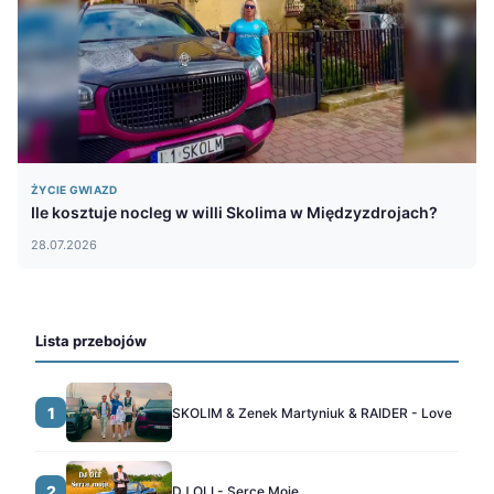
ŻYCIE GWIAZD
Ile kosztuje nocleg w willi Skolima w Międzyzdrojach?
28.07.2026
Lista przebojów
1
SKOLIM & Zenek Martyniuk & RAIDER - Love
2
DJ OLI - Serce Moje