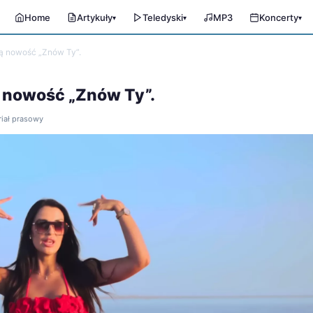
Home
Artykuły
Teledyski
MP3
Koncerty
▾
▾
▾
wą nowość „Znów Ty”.
ą nowość „Znów Ty”.
riał prasowy