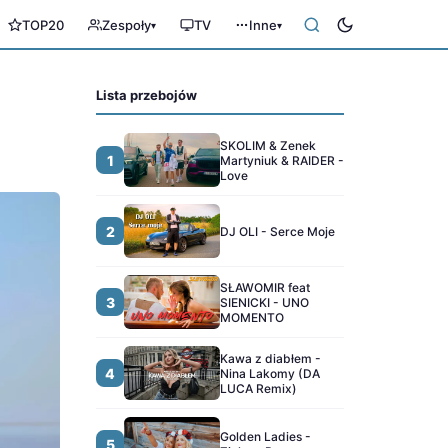
TOP20
Zespoły
TV
Inne
▾
▾
Lista przebojów
SKOLIM & Zenek
1
Martyniuk & RAIDER -
Love
2
DJ OLI - Serce Moje
SŁAWOMIR feat
3
SIENICKI - UNO
MOMENTO
Kawa z diabłem -
4
Nina Lakomy (DA
LUCA Remix)
Golden Ladies -
5