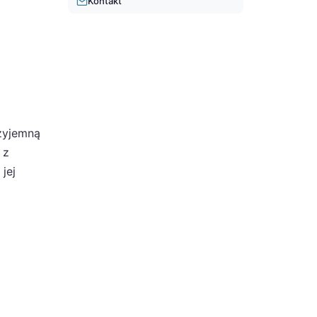
Kontakt
rzyjemną
 z
jej