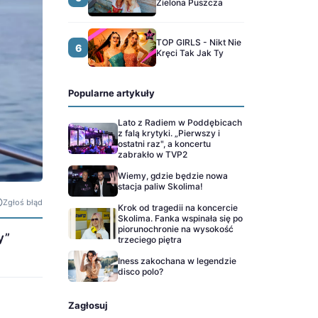
Zielona Puszcza
TOP GIRLS - Nikt Nie
6
Kręci Tak Jak Ty
Popularne artykuły
Lato z Radiem w Poddębicach
z falą krytyki. „Pierwszy i
ostatni raz", a koncertu
zabrakło w TVP2
Wiemy, gdzie będzie nowa
stacja paliw Skolima!
Zgłoś błąd
Krok od tragedii na koncercie
Skolima. Fanka wspinała się po
piorunochronie na wysokość
y”
trzeciego piętra
Iness zakochana w legendzie
disco polo?
Zagłosuj