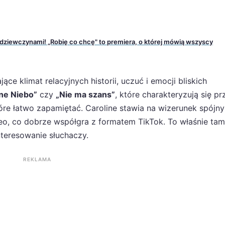
 dziewczynami! „Robię co chcę" to premiera, o której mówią wszyscy
ące klimat relacyjnych historii, uczuć i emocji bliskich
tne Niebo”
czy
„Nie ma szans”
, które charakteryzują się p
óre łatwo zapamiętać. Caroline stawia na wizerunek spójny
eo, co dobrze współgra z formatem TikTok. To właśnie tam 
teresowanie słuchaczy.
REKLAMA