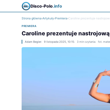
Disco-Polo
.info
Strona główna
›
Artykuły
›
Premiera
›
Caroline prezentuje nastrojo
PREMIERA
Caroline prezentuje nastrojow
Adam Begier
9 listopada 2025, 10:15
3 min czytania
fot. mate