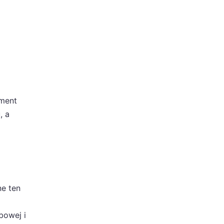
ement
, a
ne ten
bowej i