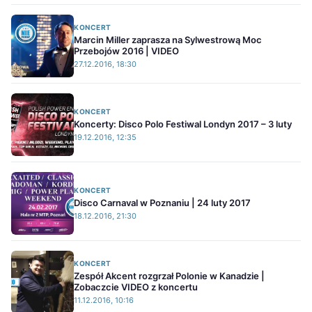
KONCERT
Marcin Miller zaprasza na Sylwestrową Moc
Przebojów 2016 | VIDEO
27.12.2016, 18:30
KONCERT
Koncerty: Disco Polo Festiwal Londyn 2017 – 3 luty
19.12.2016, 12:35
KONCERT
Disco Carnaval w Poznaniu | 24 luty 2017
18.12.2016, 21:30
KONCERT
Zespół Akcent rozgrzał Polonie w Kanadzie |
Zobaczcie VIDEO z koncertu
11.12.2016, 10:16