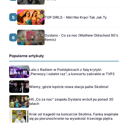
5
TOP GIRLS - Nikt Nie Kręci Tak Jak Ty
Dystans - Co za noc (Mathew Oldschool 90's
6
Remix)
Popularne artykuły
Lato z Radiem w Poddębicach z falą krytyki.
„Pierwszy i ostatni raz", a koncertu zabrakło w TVP2
Wiemy, gdzie będzie nowa stacja paliw Skolima!
Hit „Co za noc" zespołu Dystans wrócił po ponad 30
latach
Krok od tragedii na koncercie Skolima. Fanka wspinała
się po piorunochronie na wysokość trzeciego piętra