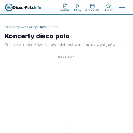
Disco-Polo
.info
Newsy
Klipy
Koncerty
TOP 20
Strona główna
›
Artykuły
›
Koncert
Koncerty disco polo
Relacje z koncertów, zapowiedzi festiwali i kulisy występów.
REKLAMA