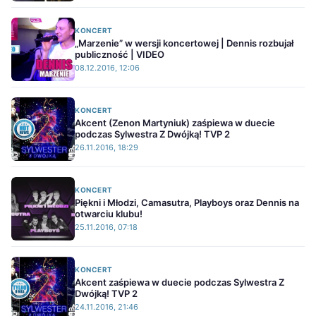
KONCERT
„Marzenie” w wersji koncertowej | Dennis rozbujał
publiczność | VIDEO
08.12.2016, 12:06
KONCERT
Akcent (Zenon Martyniuk) zaśpiewa w duecie
podczas Sylwestra Z Dwójką! TVP 2
26.11.2016, 18:29
KONCERT
Piękni i Młodzi, Camasutra, Playboys oraz Dennis na
otwarciu klubu!
25.11.2016, 07:18
KONCERT
Akcent zaśpiewa w duecie podczas Sylwestra Z
Dwójką! TVP 2
24.11.2016, 21:46