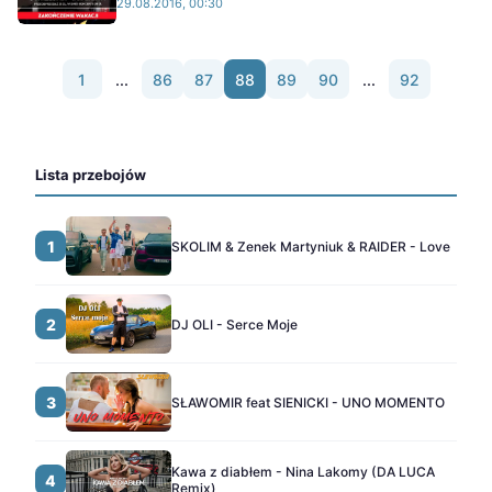
29.08.2016, 00:30
1
...
86
87
88
89
90
...
92
Lista przebojów
1
SKOLIM & Zenek Martyniuk & RAIDER - Love
2
DJ OLI - Serce Moje
3
SŁAWOMIR feat SIENICKI - UNO MOMENTO
Kawa z diabłem - Nina Lakomy (DA LUCA
4
Remix)