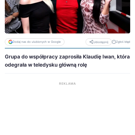
Dodaj nas do ulubionych w Google
Zgłoś błąd
Udostępnij
Grupa do współpracy zaprosiła Klaudię Iwan, która
odegrała w teledysku główną rolę
REKLAMA