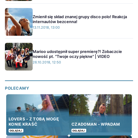
Zmienił się skład znanej grupy disco polo! Reakcja
internautów bezcenna!
13.11.2018, 13:00
Marioo udostępnił super premierę?! Zobaczcie
nowość pt. "Twoje oczy piękne" | VIDEO
26.10.2018, 12:50
POLECAMY
LOVERS - Z TOBĄ MOGĘ
KONIE KRAŚĆ
CZADOMAN - WPADAM
OGLĄDAJ
OGLĄDAJ