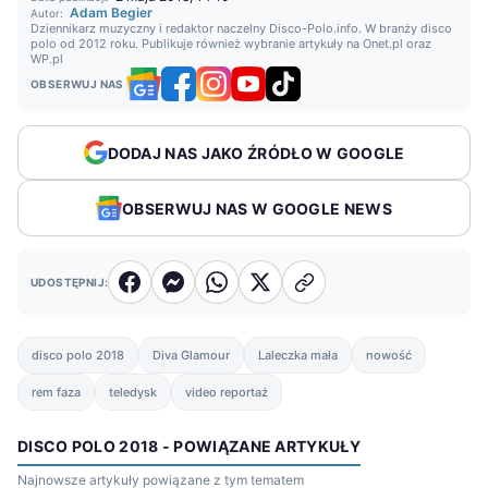
Adam Begier
Autor:
Dziennikarz muzyczny i redaktor naczelny Disco-Polo.info. W branży disco
polo od 2012 roku. Publikuje również wybranie artykuły na Onet.pl oraz
WP.pl
OBSERWUJ NAS
DODAJ NAS JAKO ŹRÓDŁO W GOOGLE
OBSERWUJ NAS W GOOGLE NEWS
UDOSTĘPNIJ:
disco polo 2018
Diva Glamour
Laleczka mała
nowość
rem faza
teledysk
video reportaż
DISCO POLO 2018 - POWIĄZANE ARTYKUŁY
Najnowsze artykuły powiązane z tym tematem