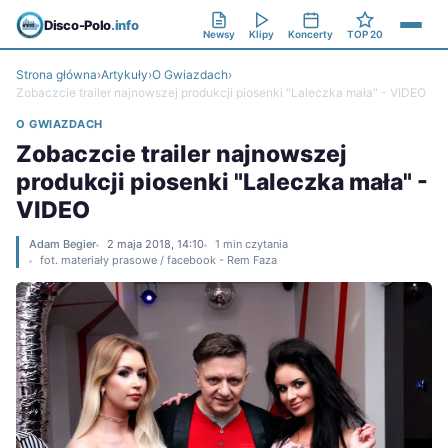
Disco-Polo
.info
Newsy
Klipy
Koncerty
TOP 20
Strona główna
›
Artykuły
›
O Gwiazdach
›
Zobaczcie trailer najnowszej produkcji piosenki "Laleczka mała" - VIDEO
O GWIAZDACH
Zobaczcie trailer najnowszej
produkcji piosenki "Laleczka mała" -
VIDEO
Adam Begier
2 maja 2018, 14:10
1 min czytania
fot. materiały prasowe / facebook - Rem Faza