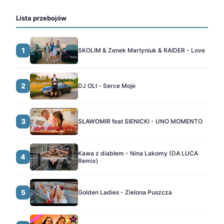
Lista przebojów
1
SKOLIM & Zenek Martyniuk & RAIDER - Love
2
DJ OLI - Serce Moje
3
SŁAWOMIR feat SIENICKI - UNO MOMENTO
Kawa z diabłem - Nina Lakomy (DA LUCA
4
Remix)
5
Golden Ladies - Zielona Puszcza