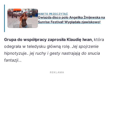
WARTO PRZECZYTAĆ
Gwiazda disco polo Angelika Żmijewska na
Sunrise Festival! Wyglądała zjawiskowo!
Grupa do współpracy zaprosiła Klaudię Iwan,
która
odegrała w teledysku główną rolę.
Jej spojrzenie
hipnotyzuje.. jej ruchy i gesty nastrajają do snucia
fantazji.
..
REKLAMA