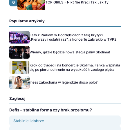
6
TOP GIRLS - Nikt Nie Kręci Tak Jak Ty
Popularne artykuły
Lato z Radiem w Poddębicach z falą krytyki.
„Pierwszy i ostatni raz", a koncertu zabrakło w TVP2
Wiemy, gdzie będzie nowa stacja paliw Skolima!
Krok od tragedii na koncercie Skolima. Fanka wspinała
się po piorunochronie na wysokość trzeciego piętra
Iness zakochana w legendzie disco polo?
Zagłosuj
Defis – stabilna forma czy brak przełomu?
Stabilnie i dobrze