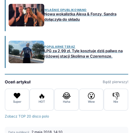
WŁAŚNIE OPUBLIKOWANO
Nowa wokalistka Alexa & Fonzy. Sandra
dołączyła do składu
POPULARNE TERAZ
LPG za 2,99 zł. Tyle kosztuje dziś paliwo na
różowej stacji Skolima w Czeremsze.
Oceń artykuł
Bądź pierwszy!
❤️
🔥
😂
😮
👎
Super
HOT
Haha
Wow
Nie
Zobacz TOP 20 disco polo
2 maja 2018, 14:10
Data publikacji: