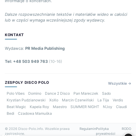
informacje o koncertach.
Dalsze rozpowszechnianie tekstów i materiałów wideo w całości
lub w części wymaga wcześniejszej zgody wydawcy.
KONTAKT
Wydawca:
PR Media Publishing
Tel: +48 503 949 763
(10-16)
ZESPOŁY DISCO POLO
Wszystkie →
Polo Vibes
Domino
Dance 2 Disco
Pan Mareczek
Sado
Krystian Pudzianowski
XoXo
Marcin Czerwiński
La Tija
Verdis
Beat Magic
Kapela Roy
Maestro
SUMMER NIGHT
N’Joy
Claudi
Bedi
Czadowa Mamuśka
© 2026 Disco-Polo.info. Wszelkie prawa
Regulamin
Polityka
RODO
zastrzeżone.
prywatności