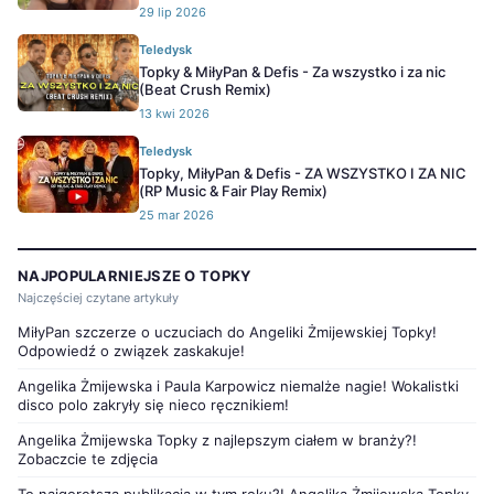
29 lip 2026
Teledysk
Topky & MiłyPan & Defis - Za wszystko i za nic
(Beat Crush Remix)
13 kwi 2026
Teledysk
Topky, MiłyPan & Defis - ZA WSZYSTKO I ZA NIC
(RP Music & Fair Play Remix)
25 mar 2026
NAJPOPULARNIEJSZE O TOPKY
Najczęściej czytane artykuły
MiłyPan szczerze o uczuciach do Angeliki Żmijewskiej Topky!
Odpowiedź o związek zaskakuje!
Angelika Żmijewska i Paula Karpowicz niemalże nagie! Wokalistki
disco polo zakryły się nieco ręcznikiem!
Angelika Żmijewska Topky z najlepszym ciałem w branży?!
Zobaczcie te zdjęcia
To najgorętsza publikacja w tym roku?! Angelika Żmijewska Topky