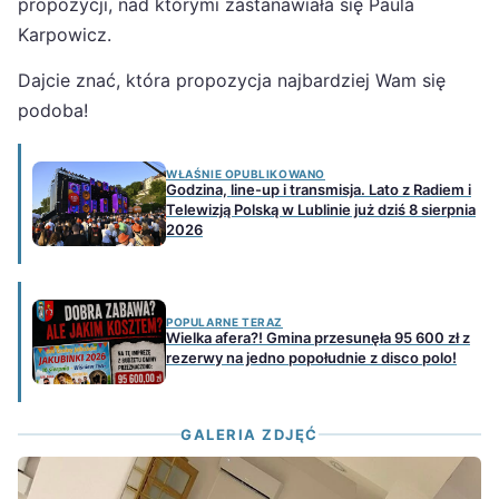
propozycji, nad którymi zastanawiała się Paula
Karpowicz.
Dajcie znać, która propozycja najbardziej Wam się
podoba!
WŁAŚNIE OPUBLIKOWANO
Godzina, line-up i transmisja. Lato z Radiem i
Telewizją Polską w Lublinie już dziś 8 sierpnia
2026
POPULARNE TERAZ
Wielka afera?! Gmina przesunęła 95 600 zł z
rezerwy na jedno popołudnie z disco polo!
GALERIA ZDJĘĆ