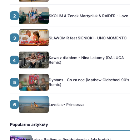
2
SKOLIM & Zenek Martyniuk & RAIDER - Love
3
SŁAWOMIR feat SIENICKI - UNO MOMENTO
Kawa z diabłem - Nina Lakomy (DA LUCA
4
Remix)
Dystans - Co za noc (Mathew Oldschool 90's
5
Remix)
6
Lovelas - Princessa
Popularne artykuły
Lato z Radiem w Poddębicach z falą krytyki.