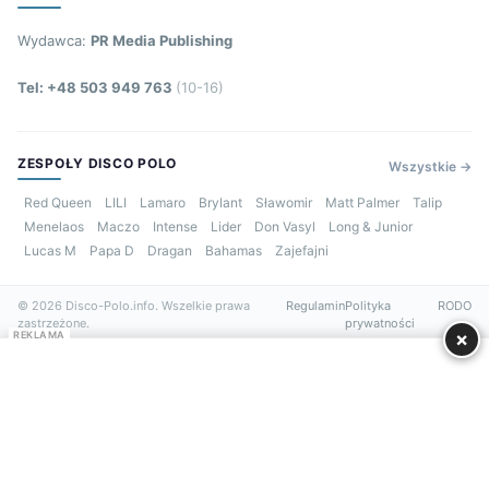
Wydawca:
PR Media Publishing
Tel: +48 503 949 763
(10-16)
ZESPOŁY DISCO POLO
Wszystkie →
Red Queen
LILI
Lamaro
Brylant
Sławomir
Matt Palmer
Talip
Menelaos
Maczo
Intense
Lider
Don Vasyl
Long & Junior
Lucas M
Papa D
Dragan
Bahamas
Zajefajni
© 2026 Disco-Polo.info. Wszelkie prawa
Regulamin
Polityka
RODO
zastrzeżone.
prywatności
×
REKLAMA