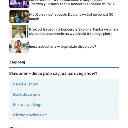
„Pierwszy i ostatni raz", a koncertu zabrakło w TVP2
Hit „Co za noc" zespołu Dystans wrócił po ponad 30
latach
Krok od tragedii na koncercie Skolima. Fanka wspinała
się po piorunochronie na wysokość trzeciego piętra
Iness zakochana w legendzie disco polo?
Zagłosuj
Sławomir – disco polo czy już bardziej show?
Bardziej show
Dalej disco polo
Mix wszystkiego
Ciężko powiedzieć