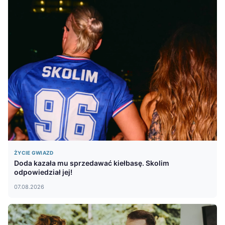
ŻYCIE GWIAZD
Doda kazała mu sprzedawać kiełbasę. Skolim
odpowiedział jej!
07.08.2026