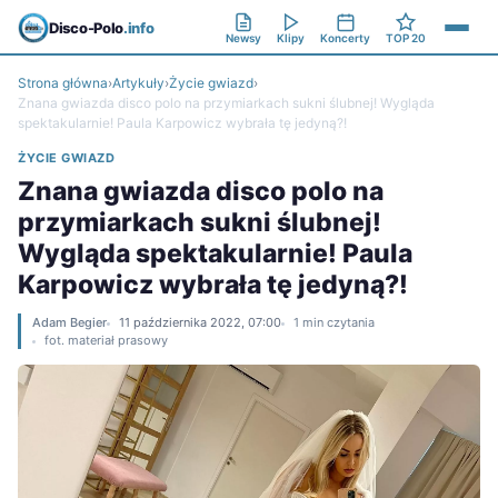
Disco-Polo
.info
Newsy
Klipy
Koncerty
TOP 20
Strona główna
›
Artykuły
›
Życie gwiazd
›
Znana gwiazda disco polo na przymiarkach sukni ślubnej! Wygląda
spektakularnie! Paula Karpowicz wybrała tę jedyną?!
ŻYCIE GWIAZD
Znana gwiazda disco polo na
przymiarkach sukni ślubnej!
Wygląda spektakularnie! Paula
Karpowicz wybrała tę jedyną?!
Adam Begier
11 października 2022, 07:00
1 min czytania
fot. materiał prasowy