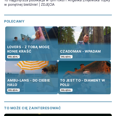
w ponętnej bieliźnie! | ZDJĘCIA
POLECAMY
LOVERS - Z TOBĄ MOGĘ
KONIE KRAŚĆ
CZADOMAN - WPADAM
OGLĄDAJ
OGLĄDAJ
AMBU-LANS - DO CIEBIE
TO JEST TO - DIAMENT W
HALO
POLU
OGLĄDAJ
OGLĄDAJ
TO MOŻE CIĘ ZAINTERESOWAĆ