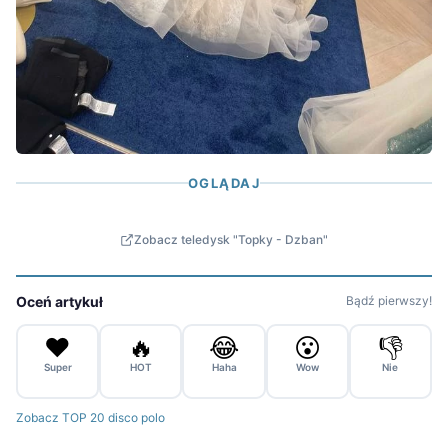
OGLĄDAJ
Zobacz teledysk "Topky - Dzban"
Oceń artykuł
Bądź pierwszy!
❤️
🔥
😂
😮
👎
Super
HOT
Haha
Wow
Nie
Zobacz TOP 20 disco polo