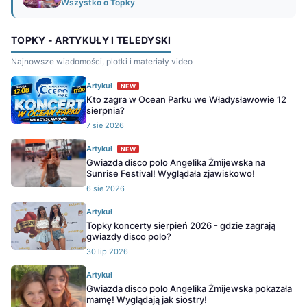
Wszystko o Topky
TOPKY - ARTYKUŁY I TELEDYSKI
Najnowsze wiadomości, plotki i materiały video
Artykuł
NEW
Kto zagra w Ocean Parku we Władysławowie 12
sierpnia?
7 sie 2026
Artykuł
NEW
Gwiazda disco polo Angelika Żmijewska na
Sunrise Festival! Wyglądała zjawiskowo!
6 sie 2026
Artykuł
Topky koncerty sierpień 2026 - gdzie zagrają
gwiazdy disco polo?
30 lip 2026
Artykuł
Gwiazda disco polo Angelika Żmijewska pokazała
mamę! Wyglądają jak siostry!