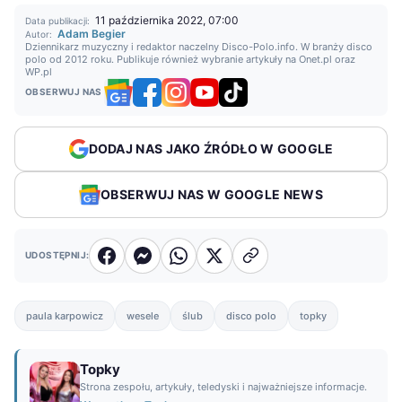
11 października 2022, 07:00
Data publikacji:
Adam Begier
Autor:
Dziennikarz muzyczny i redaktor naczelny Disco-Polo.info. W branży disco
polo od 2012 roku. Publikuje również wybranie artykuły na Onet.pl oraz
WP.pl
OBSERWUJ NAS
DODAJ NAS JAKO ŹRÓDŁO W GOOGLE
OBSERWUJ NAS W GOOGLE NEWS
UDOSTĘPNIJ:
paula karpowicz
wesele
ślub
disco polo
topky
Topky
Strona zespołu, artykuły, teledyski i najważniejsze informacje.