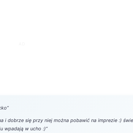
cko”
na i dobrze się przy niej można pobawić na imprezie :) świ
u wpadają w ucho :) ”