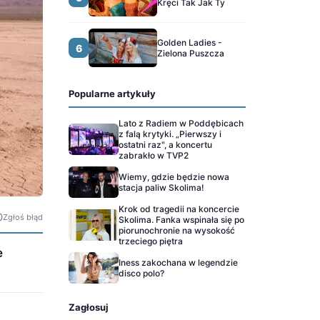
Kręci Tak Jak Ty
Golden Ladies -
6
Zielona Puszcza
Popularne artykuły
Lato z Radiem w Poddębicach
z falą krytyki. „Pierwszy i
ostatni raz", a koncertu
zabrakło w TVP2
Wiemy, gdzie będzie nowa
stacja paliw Skolima!
Krok od tragedii na koncercie
Zgłoś błąd
Skolima. Fanka wspinała się po
piorunochronie na wysokość
trzeciego piętra
e
Iness zakochana w legendzie
disco polo?
Zagłosuj