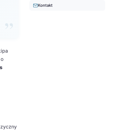
Kontakt
kipa
 o
s
uzyczny