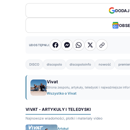
DODAJ
OBS
UDOSTĘPNIJ:
DISCO
discopolo
discopoloinfo
nowość
premie
Vivat
Strona zespołu, artykuły, teledyski i najważniejsze info
Wszystko o Vivat
VIVAT - ARTYKUŁY I TELEDYSKI
Najnowsze wiadomości, plotki i materiały video
Artykuł