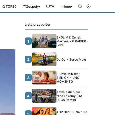
TOP20
Zespoły
TV
Inne
▾
▾
Lista przebojów
SKOLIM & Zenek
1
Martyniuk & RAIDER -
Love
2
DJ OLI - Serce Moje
SŁAWOMIR feat
3
SIENICKI - UNO
MOMENTO
Kawa z diabłem -
4
Nina Lakomy (DA
LUCA Remix)
TOP GIRLS - Nikt Nie
5