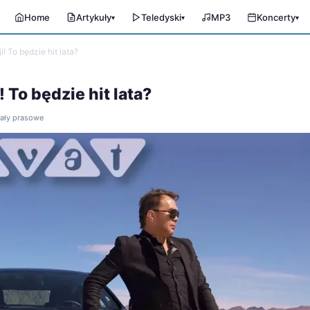
Home
Artykuły
Teledyski
MP3
Koncerty
▾
▾
▾
! To będzie hit lata?
 To będzie hit lata?
iały prasowe