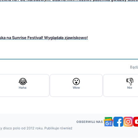
ka na Sunrise Festival! Wyglądała zjawiskowo!
Bądź
😂
😮
👎
Haha
Wow
Nie
OBSERWUJ NAS
y disco polo od 2012 roku. Publikuje również