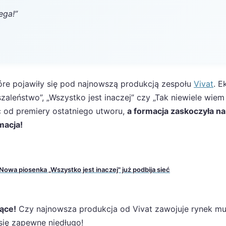
ega!”
tóre pojawiły się pod najnowszą produkcją zespołu
Vivat
. E
zaleństwo”, „Wszystko jest inaczej” czy „Tak niewiele wiem
 od premiery ostatniego utworu,
a formacja zaskoczyła na
macja!
wa piosenka „Wszystko jest inaczej" już podbija sieć
ące!
Czy najnowsza produkcja od Vivat zawojuje rynek m
 się zapewne niedługo!