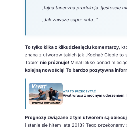
„fajna taneczna produkcja..}jestescie m
„Jak zawsze super nuta... ”
To tylko kilka z kilkudziesięciu komentarzy
, k
znana z utworów takich jak „Kochać Ciebie to s
Tobie”
nie próżnuje!
Minął lekko ponad miesiąc
kolejną nowością! To bardzo pozytywna infor
WARTO PRZECZYTAĆ
Vivat wraca z mocnym uderzeniem. No
Prognozy związane z tym utworem są obiecuj
i stanie się hitem lata 2018? Tego przekonamy