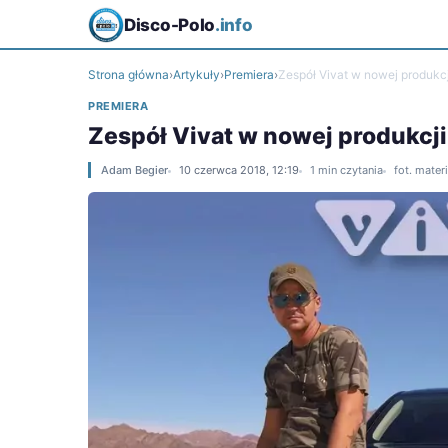
Disco-Polo
.info
Strona główna
›
Artykuły
›
Premiera
›
Zespół Vivat w nowej produkcji
PREMIERA
Zespół Vivat w nowej produkcji!
Adam Begier
10 czerwca 2018, 12:19
1 min czytania
fot. mater