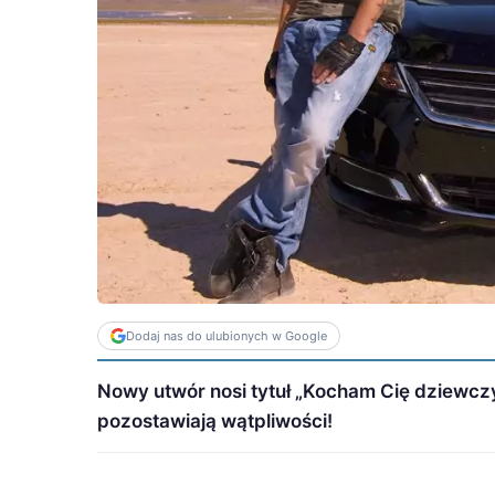
Dodaj nas do ulubionych w Google
Nowy utwór nosi tytuł „Kocham Cię dziewczy
pozostawiają wątpliwości!