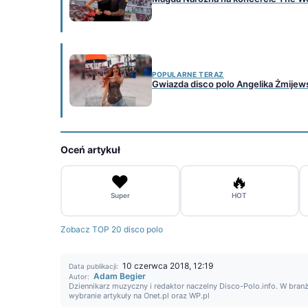
POPULARNE TERAZ
Gwiazda disco polo Angelika Żmijews
Oceń artykuł
❤️
🔥
Super
HOT
Zobacz TOP 20 disco polo
10 czerwca 2018, 12:19
Data publikacji:
Adam Begier
Autor:
Dziennikarz muzyczny i redaktor naczelny Disco-Polo.info. W branż
wybranie artykuły na Onet.pl oraz WP.pl