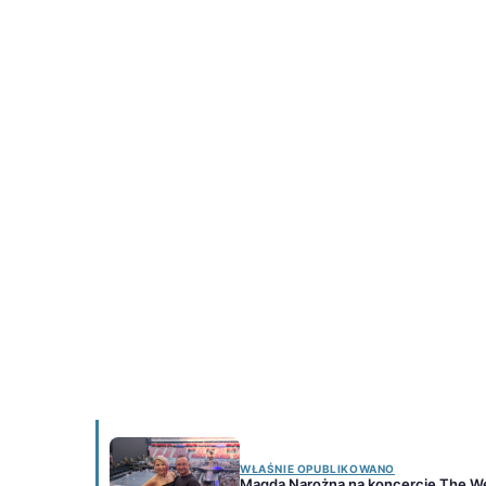
WŁAŚNIE OPUBLIKOWANO
Magda Narożna na koncercie The We