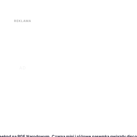
REKLAMA
eknd na PGE Narodowym. Czarna mini i różowe pasemka gwiazdy disco