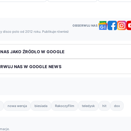
OBSERWUJ NAS
y disco polo od 2012 roku. Publikuje również
 NAS JAKO ŹRÓDŁO W GOOGLE
ERWUJ NAS W GOOGLE NEWS
nowa wersja
biesiada
RakoczyFilm
teledysk
hit
dox
rmacje.