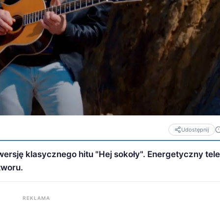
Udostępnij
rsję klasycznego hitu "Hej sokoły". Energetyczny tel
tworu.
REKLAMA