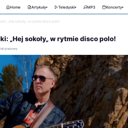
Home
Artykuły
Teledyski
MP3
Koncerty
▾
▾
▾
ki: „Hej sokoły„ w rytmie disco polo!
i: „Hej sokoły„ w rytmie disco polo!
riał prasowy