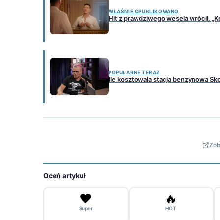
WŁAŚNIE OPUBLIKOWANO
Hit z prawdziwego wesela wrócił. „Koc
POPULARNE TERAZ
Ile kosztowała stacja benzynowa Sko
Zob
Oceń artykuł
❤️
🔥
Super
HOT