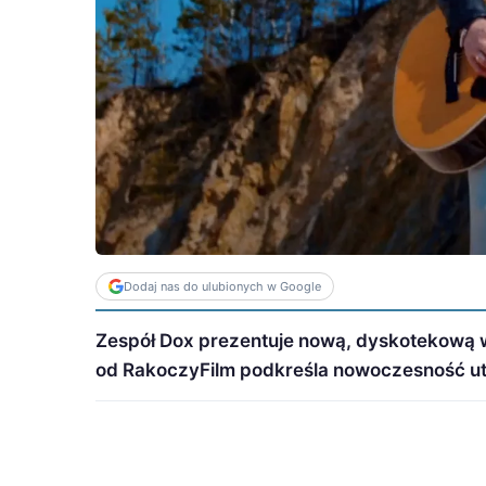
Dodaj nas do ulubionych w Google
Zespół Dox prezentuje nową, dyskotekową we
od RakoczyFilm podkreśla nowoczesność u