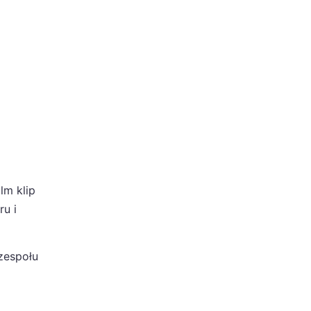
lm klip
ru i
zespołu