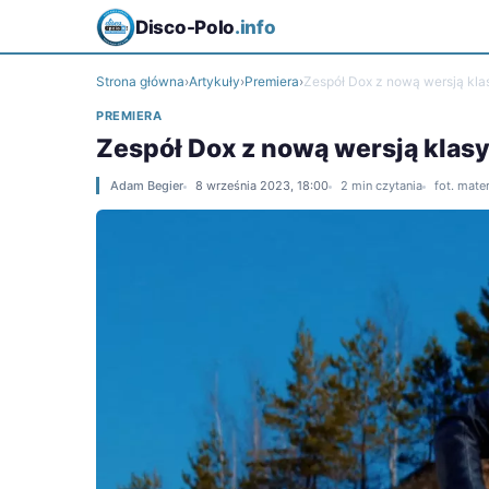
Disco-Polo
.info
Strona główna
›
Artykuły
›
Premiera
›
Zespół Dox z nową wersją klasy
PREMIERA
Zespół Dox z nową wersją klasyk
Adam Begier
8 września 2023, 18:00
2 min czytania
fot. mate