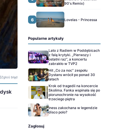
90's Remix)
6
Lovelas - Princessa
Popularne artykuły
Lato z Radiem w Poddębicach
z falą krytyki. „Pierwszy i
ostatni raz", a koncertu
zabrakło w TVP2
Hit „Co za noc" zespołu
Dystans wrócił po ponad 30
Zgłoś błąd
latach
Krok od tragedii na koncercie
Skolima. Fanka wspinała się po
edysk
piorunochronie na wysokość
trzeciego piętra
Iness zakochana w legendzie
disco polo?
Zagłosuj