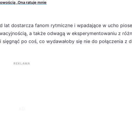
nowością „Ona ratuje mnie
lat dostarcza fanom rytmiczne i wpadające w ucho piosen
nowacyjnością, a także odwagą w eksperymentowaniu z róż
sięgnąć po coś, co wydawałoby się nie do połączenia z d
REKLAMA