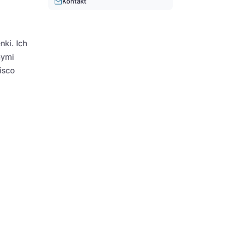
Kontakt
ki. Ich
nymi
isco