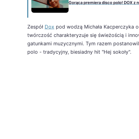
Gorąca premiera disco polo! DOX z 
Zespół
Dox
pod wodzą Michała Kacperczyka od 
twórczość charakteryzuje się świeżością i in
gatunkami muzycznymi. Tym razem postanowili 
polo - tradycyjny, biesiadny hit "Hej sokoły".