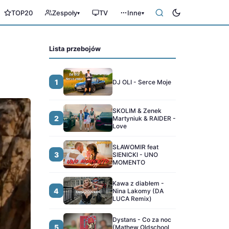
TOP20
Zespoły
TV
Inne
▾
▾
Lista przebojów
1
DJ OLI - Serce Moje
SKOLIM & Zenek
2
Martyniuk & RAIDER -
Love
SŁAWOMIR feat
3
SIENICKI - UNO
MOMENTO
Kawa z diabłem -
4
Nina Lakomy (DA
LUCA Remix)
Dystans - Co za noc
5
(Mathew Oldschool