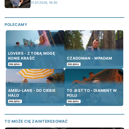
01.07.2026, 16:30
POLECAMY
LOVERS - Z TOBĄ MOGĘ
KONIE KRAŚĆ
CZADOMAN - WPADAM
OGLĄDAJ
OGLĄDAJ
AMBU-LANS - DO CIEBIE
TO JEST TO - DIAMENT W
HALO
POLU
OGLĄDAJ
OGLĄDAJ
TO MOŻE CIĘ ZAINTERESOWAĆ