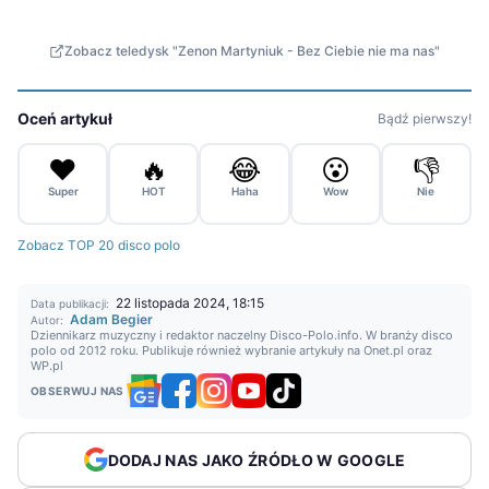
Zobacz teledysk "Zenon Martyniuk - Bez Ciebie nie ma nas"
Oceń artykuł
Bądź pierwszy!
❤️
🔥
😂
😮
👎
Super
HOT
Haha
Wow
Nie
Zobacz TOP 20 disco polo
22 listopada 2024, 18:15
Data publikacji:
Adam Begier
Autor:
Dziennikarz muzyczny i redaktor naczelny Disco-Polo.info. W branży disco
polo od 2012 roku. Publikuje również wybranie artykuły na Onet.pl oraz
WP.pl
OBSERWUJ NAS
DODAJ NAS JAKO ŹRÓDŁO W GOOGLE