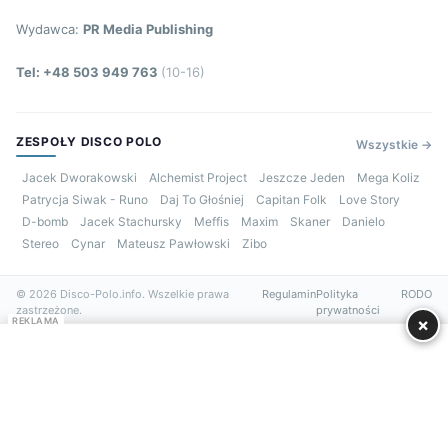
Wydawca:
PR Media Publishing
Tel: +48 503 949 763
(10-16)
ZESPOŁY DISCO POLO
Wszystkie →
Jacek Dworakowski
Alchemist Project
Jeszcze Jeden
Mega Koliz
Patrycja Siwak - Runo
Daj To Głośniej
Capitan Folk
Love Story
D-bomb
Jacek Stachursky
Meffis
Maxim
Skaner
Danielo
Stereo
Cynar
Mateusz Pawłowski
Zibo
© 2026 Disco-Polo.info. Wszelkie prawa
Regulamin
Polityka
RODO
zastrzeżone.
prywatności
×
REKLAMA