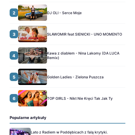
2
DJ OLI - Serce Moje
3
SŁAWOMIR feat SIENICKI - UNO MOMENTO
Kawa z diabłem - Nina Lakomy (DA LUCA
4
Remix)
5
Golden Ladies - Zielona Puszcza
6
TOP GIRLS - Nikt Nie Kręci Tak Jak Ty
Popularne artykuły
Lato z Radiem w Poddębicach z falą krytyki.