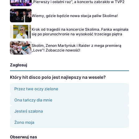
„Pierwszy i ostatni raz", a koncertu zabrakło w TVP2
Wiemy, gdzie będzie nowa stacja paliw Skolima!
Krok od tragedii na koncercie Skolima. Fanka wspinała
się po piorunochronie na wysokość trzeciego piętra
Skolim, Zenon Martyniuk i Raider z mega premierą
„Love"! Zobaczcie nowość!
Zagłosuj
Który hit disco polo jest najlepszy na wesele?
Przez twe oczy zielone
Ona tańczy dla mnie
Jesteś szalona
Żono moja
Obserwuj nas