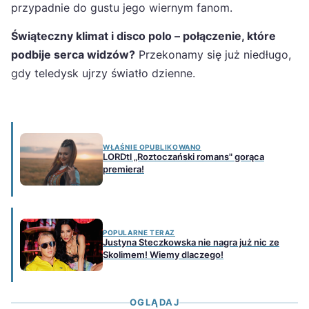
przypadnie do gustu jego wiernym fanom.
Świąteczny klimat i disco polo – połączenie, które
podbije serca widzów?
Przekonamy się już niedługo,
gdy teledysk ujrzy światło dzienne.
WŁAŚNIE OPUBLIKOWANO
LORDtl „Roztoczański romans" gorąca
premiera!
POPULARNE TERAZ
Justyna Steczkowska nie nagra już nic ze
Skolimem! Wiemy dlaczego!
OGLĄDAJ