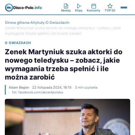
Disco-Polo
.info
Newsy
Klipy
Koncerty
TOP 20
Strona główna
›
Artykuły
›
O Gwiazdach
›
Zenek Martyniuk szuka aktorki do nowego teledysku – zobacz, jakie
wymagania trzeba spełnić i ile można zarobić
O GWIAZDACH
Zenek Martyniuk szuka aktorki do
nowego teledysku – zobacz, jakie
wymagania trzeba spełnić i ile
można zarobić
Adam Begier
22 listopada 2024, 18:15
3 min czytania
fot. facebook.com/akcentpolska