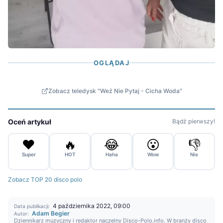
OGLĄDAJ
Zobacz teledysk "Weź Nie Pytaj - Cicha Woda"
Oceń artykuł
Bądź pierwszy!
❤️
🔥
😂
😮
👎
Super
HOT
Haha
Wow
Nie
Zobacz TOP 20 disco polo
4 października 2022, 09:00
Data publikacji:
Adam Begier
Autor:
Dziennikarz muzyczny i redaktor naczelny Disco-Polo.info. W branży disco