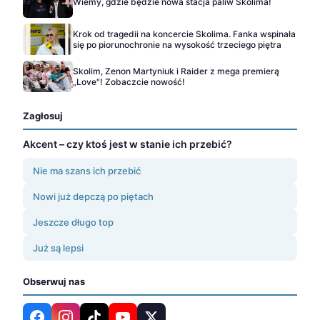
Wiemy, gdzie będzie nowa stacja paliw Skolima!
Krok od tragedii na koncercie Skolima. Fanka wspinała
się po piorunochronie na wysokość trzeciego piętra
Skolim, Zenon Martyniuk i Raider z mega premierą
„Love"! Zobaczcie nowość!
Zagłosuj
Akcent – czy ktoś jest w stanie ich przebić?
Nie ma szans ich przebić
Nowi już depczą po piętach
Jeszcze długo top
Już są lepsi
Obserwuj nas