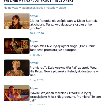
WEŹ NIE PYTAJ - ARTYKUŁY I TELEDYSKI
Najnowsze wiadomości, plotki i materiały video
Artykuł
Ciotka Renatka nie zaśpiewała w Disco Star tak,
jak chciała. Teraz wydała autorską piosenkę
„Kochaj"
30 lip 2026
Artykuł
Zespół Weź Nie Pytaj wydał singel „Pan i Pani".
Taneczna premiera już dostępna!
3 lip 2026
Artykuł
Premiera „Ta Dziewczyna (Pa Pa)" zespołu Weź
Nie Pytaj. Nowa piosenka i teledysk dostępne w
sieci
8 maj 2026
Artykuł
Sylwia i Wojciech Morcinek z Weź Nie Pytaj
wracają jako Miła x Niegrzeczny. Premiera "To lato
pali"