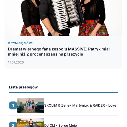
O TYM SIĘ MÓWI
Dramat wiernego fana zespołu MASSiVE. Patryk miał
mniej niż 2 procent szans na przeżycie
11.07.2026
Lista przebojów
1
SKOLIM & Zenek Martyniuk & RAIDER - Love
2
DJ OLI - Serce Moje