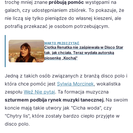
trochę mniej znane
próbują pomóc
występami na
galach, czy udostępnianiem zbiórek. To pokazuje, że
nie liczą się tylko pieniądze do własnej kieszeni, ale
potrafią przekazać je osobom potrzebującym.
WARTO PRZECZYTAĆ
Ciotka Renatka nie zaśpiewała w Disco Star
tak, jak chciała. Teraz wydała autorską
piosenkę „Kochaj"
Jedną z takich osób związanych z branżą disco polo i
która chce pomóc jest
Sylwia Morcinek
, wokalistka
zespołu
Weź Nie pytaj
. Ta formacja muzyczna
szturmem podbija rynek muzyki tanecznej.
Na swoim
koncie mają takie utwory jak "Cicha woda", czy
"Chytry lis", które zostały bardzo ciepło przyjęte w
disco polo.