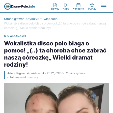
Disco-Polo
.info
Newsy
Klipy
Koncerty
TOP 20
Strona główna
›
Artykuły
›
O Gwiazdach
›
Wokalistka disco polo błaga o pomoc! „(..) ta choroba chce zabrać naszą
córeczkę„ Wielki dramat rodziny!
O GWIAZDACH
Wokalistka disco polo błaga o
pomoc! „(..) ta choroba chce zabrać
naszą córeczkę„ Wielki dramat
rodziny!
Adam Begier
4 października 2022, 09:00
2 min czytania
fot. materiał prasowy