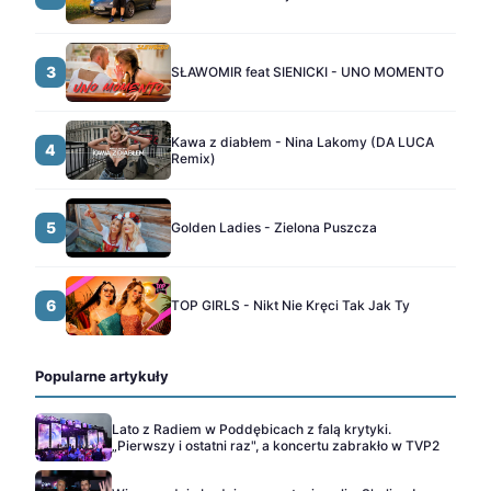
3
SŁAWOMIR feat SIENICKI - UNO MOMENTO
Kawa z diabłem - Nina Lakomy (DA LUCA
4
Remix)
5
Golden Ladies - Zielona Puszcza
6
TOP GIRLS - Nikt Nie Kręci Tak Jak Ty
Popularne artykuły
Lato z Radiem w Poddębicach z falą krytyki.
„Pierwszy i ostatni raz", a koncertu zabrakło w TVP2