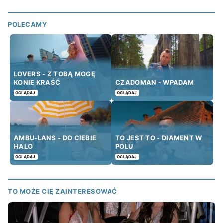
POLECAMY
LOVERS - Z TOBĄ MOGĘ
KONIE KRAŚĆ
CZADOMAN - WPADAM
OGLĄDAJ
OGLĄDAJ
AMBU-LANS - DO CIEBIE
TO JEST TO - DIAMENT W
HALO
POLU
OGLĄDAJ
OGLĄDAJ
TO MOŻE CIĘ ZAINTERESOWAĆ