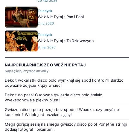
29 kwi 2026
Teledysk
Weź Nie Pytaj - Pan i Pani
2 lip 2026
Teledysk
Weź Nie Pytaj - Ta Dziewczyna
8 maj 2026
NAJPOPULARNIEJSZE O WEŹ NIE PYTAJ
Najczęściej czytane artykuły
Dekolt wokalistki disco polo wymknął się spod kontroli?! Bardzo
odważne zdjęcie krąży w sieci!
Dekolt do pasa! Cudowna gwiazda disco polo śmiało
wyeksponowała piękny biust!
Gwiazda disco polo pozuje bez spodni! Wpadka, czy umyślne
kuszenie? Widok jest oszałamiający!
Mega gorącą sesją na śniegu gwiazdy disco polo! Ponętne stringi
dodają fotografii pikanterii.