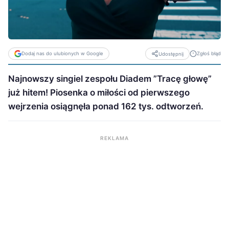
Dodaj nas do ulubionych w Google
Zgłoś błąd
Udostępnij
Najnowszy singiel zespołu Diadem ”Tracę głowę”
już hitem! Piosenka o miłości od pierwszego
wejrzenia osiągnęła ponad 162 tys. odtworzeń.
REKLAMA