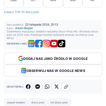
Super
HOT
Haha
Wow
Nie
Zobacz TOP 20 disco polo
23 listopada 2024, 20:13
Data publikacji:
Adam Begier
Autor:
Dziennikarz muzyczny i redaktor naczelny Disco-Polo.info. W branży disco
polo od 2012 roku. Publikuje również wybranie artykuły na Onet.pl oraz
WP.pl
OBSERWUJ NAS
DODAJ NAS JAKO ŹRÓDŁO W GOOGLE
OBSERWUJ NAS W GOOGLE NEWS
UDOSTĘPNIJ:
zespół diadem
disco polo
hit disco polo