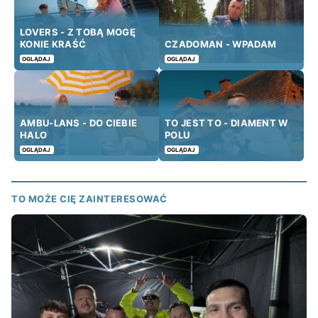
LOVERS - Z TOBĄ MOGĘ
KONIE KRAŚĆ
CZADOMAN - WPADAM
OGLĄDAJ
OGLĄDAJ
AMBU-LANS - DO CIEBIE
TO JEST TO - DIAMENT W
HALO
POLU
OGLĄDAJ
OGLĄDAJ
TO MOŻE CIĘ ZAINTERESOWAĆ