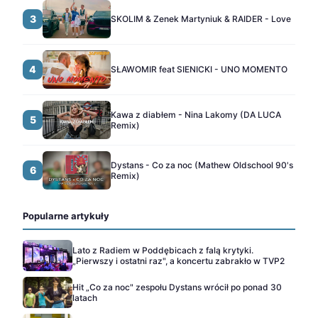
3
SKOLIM & Zenek Martyniuk & RAIDER - Love
4
SŁAWOMIR feat SIENICKI - UNO MOMENTO
Kawa z diabłem - Nina Lakomy (DA LUCA
5
Remix)
Dystans - Co za noc (Mathew Oldschool 90's
6
Remix)
Popularne artykuły
Lato z Radiem w Poddębicach z falą krytyki.
„Pierwszy i ostatni raz", a koncertu zabrakło w TVP2
Hit „Co za noc" zespołu Dystans wrócił po ponad 30
latach