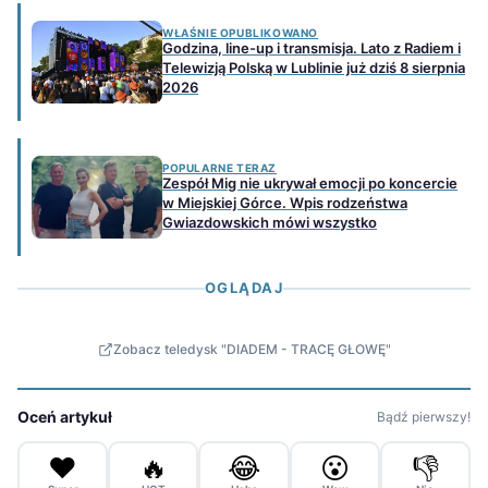
WŁAŚNIE OPUBLIKOWANO
Godzina, line-up i transmisja. Lato z Radiem i
Telewizją Polską w Lublinie już dziś 8 sierpnia
2026
POPULARNE TERAZ
Zespół Mig nie ukrywał emocji po koncercie
w Miejskiej Górce. Wpis rodzeństwa
Gwiazdowskich mówi wszystko
OGLĄDAJ
Zobacz teledysk "DIADEM - TRACĘ GŁOWĘ"
Oceń artykuł
Bądź pierwszy!
❤️
🔥
😂
😮
👎