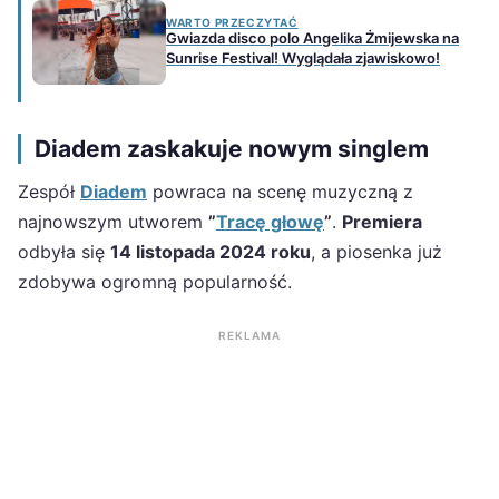
WARTO PRZECZYTAĆ
Gwiazda disco polo Angelika Żmijewska na
Sunrise Festival! Wyglądała zjawiskowo!
Diadem zaskakuje nowym singlem
Zespół
Diadem
powraca na scenę muzyczną z
najnowszym utworem
”
Tracę głowę
”
.
Premiera
odbyła się
14 listopada 2024 roku
, a piosenka już
zdobywa ogromną popularność.
REKLAMA