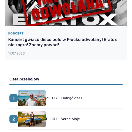
KONCERT
Koncert gwiazd disco polo w Płocku odwołany! Eratox
nie zagra! Znamy powód!
17.07.2026
Lista przebojów
1
ZŁOTY - Cofnąć czas
2
DJ OLI - Serce Moje