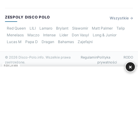
ZESPOŁY DISCO POLO
Wszystkie →
Red Queen
LILI
Lamaro
Brylant
Sławomir
Matt Palmer
Talip
Menelaos
Maczo
Intense
Lider
Don Vasyl
Long & Junior
Lucas M
Papa D
Dragan
Bahamas
Zajefajni
© 2026 Disco-Polo.info. Wszelkie prawa
Regulamin
Polityka
RODO
zastrzeżone.
prywatności
×
REKLAMA