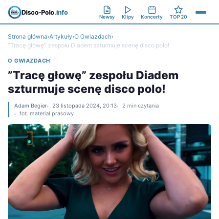
Disco-Polo
.info
Newsy
Klipy
Koncerty
TOP 20
Strona główna
›
Artykuły
›
O Gwiazdach
›
”Tracę głowę” zespołu Diadem szturmuje scenę disco polo!
O GWIAZDACH
”Tracę głowę” zespołu Diadem
szturmuje scenę disco polo!
Adam Begier
23 listopada 2024, 20:13
2 min czytania
fot. materiał prasowy