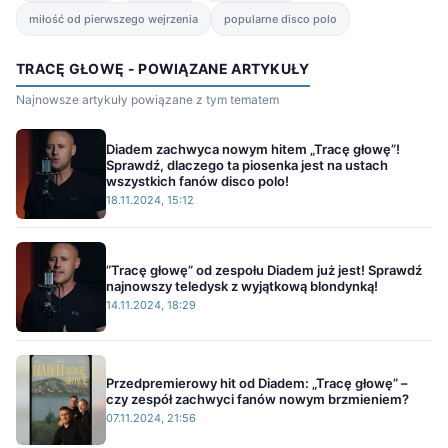
miłość od pierwszego wejrzenia
popularne disco polo
TRACĘ GŁOWĘ - POWIĄZANE ARTYKUŁY
Najnowsze artykuły powiązane z tym tematem
Diadem zachwyca nowym hitem „Tracę głowę”!
Sprawdź, dlaczego ta piosenka jest na ustach
wszystkich fanów disco polo!
18.11.2024, 15:12
”Tracę głowę” od zespołu Diadem już jest! Sprawdź
najnowszy teledysk z wyjątkową blondynką!
14.11.2024, 18:29
Przedpremierowy hit od Diadem: „Tracę głowę” –
czy zespół zachwyci fanów nowym brzmieniem?
07.11.2024, 21:56