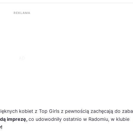
REKLAMA
pięknych kobiet z Top Girls z pewnością zachęcają do zab
ażdą imprezę,
co udowodniły ostatnio w Radomiu, w klubie
y!