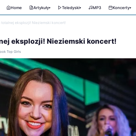
Home
Artykuły
Teledyski
MP3
Koncerty
▾
▾
▾
totalnej eksplozji! Nieziemski koncert!
nej eksplozji! Nieziemski koncert!
book Top Girls