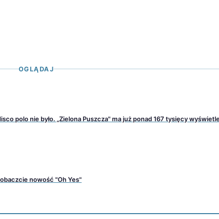
OGLĄDAJ
isco polo nie było. „Zielona Puszcza" ma już ponad 167 tysięcy wyświetl
 Zobaczcie nowość "Oh Yes"