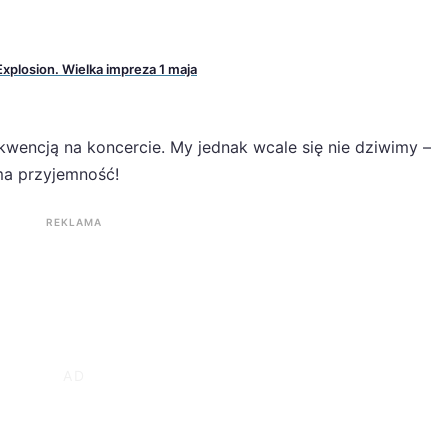
Explosion. Wielka impreza 1 maja
wencją na koncercie. My jednak wcale się nie dziwimy –
ma przyjemność!
REKLAMA