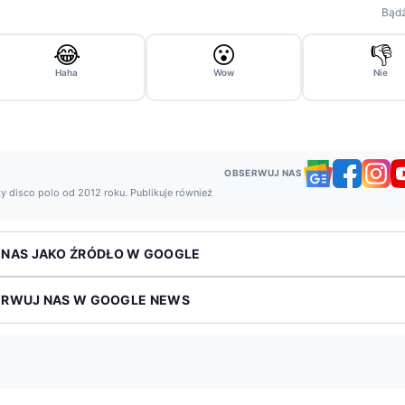
Bądź
😂
😮
👎
Haha
Wow
Nie
OBSERWUJ NAS
y disco polo od 2012 roku. Publikuje również
 NAS JAKO ŹRÓDŁO W GOOGLE
ERWUJ NAS W GOOGLE NEWS