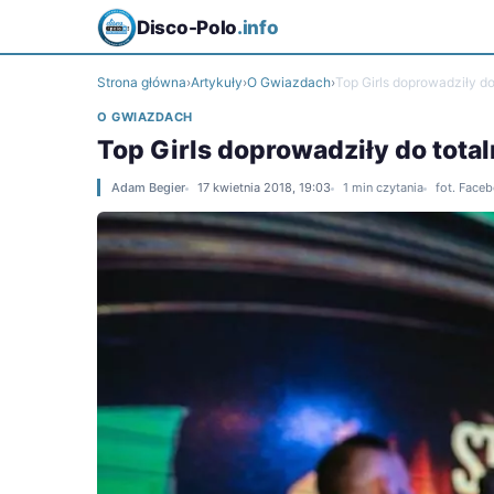
Disco-Polo
.info
Strona główna
›
Artykuły
›
O Gwiazdach
›
Top Girls doprowadziły do 
O GWIAZDACH
Top Girls doprowadziły do total
Adam Begier
17 kwietnia 2018, 19:03
1 min czytania
fot. Face