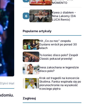
MOMENTO
Kawa z diabłem -
6
Nina Lakomy (DA
LUCA Remix)
Popularne artykuły
Hit „Co za noc" zespołu
Dystans wrócił po ponad 30
latach
To koniec disco polo? Zespół
Classic pokazał prawdę!
Iness zakochana w legendzie
disco polo?
Krok od tragedii na koncercie
Skolima. Fanka wspinała się po
Zgłoś błąd
piorunochronie na wysokość
trzeciego piętra
Radomiu.
Zagłosuj