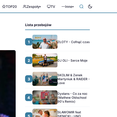
TOP20
Zespoły
TV
Inne
▾
▾
Lista przebojów
1
ZŁOTY - Cofnąć czas
2
DJ OLI - Serce Moje
SKOLIM & Zenek
3
Martyniuk & RAIDER -
Love
Dystans - Co za noc
4
(Mathew Oldschool
90's Remix)
SŁAWOMIR feat
5
SIENICKI - UNO