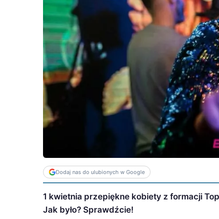
Dodaj nas do ulubionych w Google
1 kwietnia przepiękne kobiety z formacji To
Jak było? Sprawdźcie!