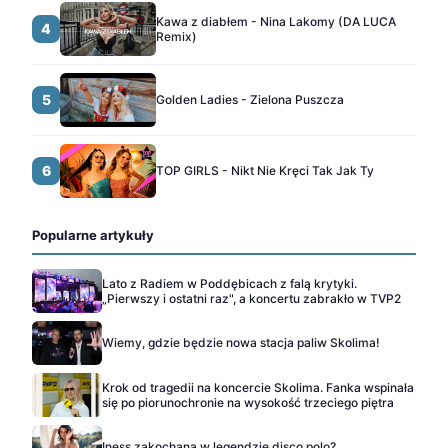
Kawa z diabłem - Nina Lakomy (DA LUCA
4
Remix)
5
Golden Ladies - Zielona Puszcza
6
TOP GIRLS - Nikt Nie Kręci Tak Jak Ty
Popularne artykuły
Lato z Radiem w Poddębicach z falą krytyki.
„Pierwszy i ostatni raz", a koncertu zabrakło w TVP2
Wiemy, gdzie będzie nowa stacja paliw Skolima!
Krok od tragedii na koncercie Skolima. Fanka wspinała
się po piorunochronie na wysokość trzeciego piętra
Iness zakochana w legendzie disco polo?