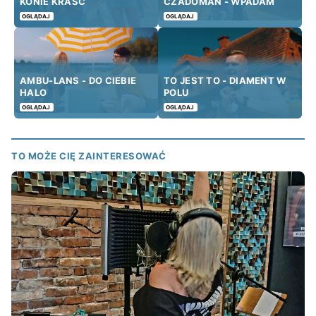
KONIE KRAŚĆ
CZADOMAN - WPADAM
OGLĄDAJ
OGLĄDAJ
AMBU-LANS - DO CIEBIE
TO JEST TO - DIAMENT W
HALO
POLU
OGLĄDAJ
OGLĄDAJ
TO MOŻE CIĘ ZAINTERESOWAĆ