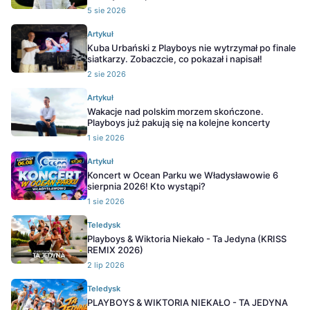
5 sie 2026
Artykuł
Kuba Urbański z Playboys nie wytrzymał po finale
siatkarzy. Zobaczcie, co pokazał i napisał!
2 sie 2026
Artykuł
Wakacje nad polskim morzem skończone.
Playboys już pakują się na kolejne koncerty
1 sie 2026
Artykuł
Koncert w Ocean Parku we Władysławowie 6
sierpnia 2026! Kto wystąpi?
1 sie 2026
Teledysk
Playboys & Wiktoria Niekało - Ta Jedyna (KRISS
REMIX 2026)
2 lip 2026
Teledysk
PLAYBOYS & WIKTORIA NIEKAŁO - TA JEDYNA