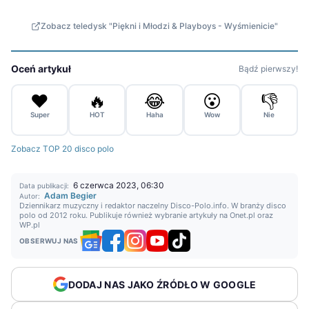
Zobacz teledysk "Piękni i Młodzi & Playboys - Wyśmienicie"
Oceń artykuł
Bądź pierwszy!
❤️
🔥
😂
😮
👎
Super
HOT
Haha
Wow
Nie
Zobacz TOP 20 disco polo
6 czerwca 2023, 06:30
Data publikacji:
Adam Begier
Autor:
Dziennikarz muzyczny i redaktor naczelny Disco-Polo.info. W branży disco
polo od 2012 roku. Publikuje również wybranie artykuły na Onet.pl oraz
WP.pl
OBSERWUJ NAS
DODAJ NAS JAKO ŹRÓDŁO W GOOGLE