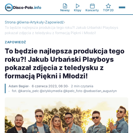
Disco-Polo
.info
Newsy
Klipy
Koncerty
TOP 20
Strona główna
›
Artykuły
›
Zapowiedź
›
To będzie najlepsza produkcja tego roku?! Jakub Urbański Playboys
pokazał zdjęcia z teledysku z formacją Piękni i Młodzi!
ZAPOWIEDŹ
To będzie najlepsza produkcja tego
roku?! Jakub Urbański Playboys
pokazał zdjęcia z teledysku z
formacją Piękni i Młodzi!
Adam Begier
6 czerwca 2023, 06:30
2 min czytania
fot. @karola_pelc @stykkymedia @kpelc_foto @sebastian_augustyn