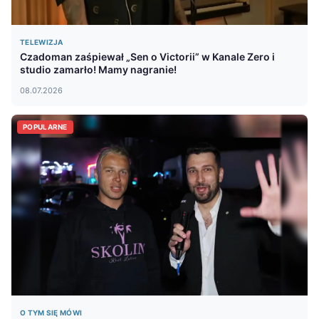
TELEWIZJA
Czadoman zaśpiewał „Sen o Victorii” w Kanale Zero i
studio zamarło! Mamy nagranie!
08.07.2026
POPULARNE
O TYM SIĘ MÓWI