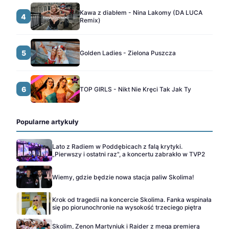
Kawa z diabłem - Nina Lakomy (DA LUCA
4
Remix)
5
Golden Ladies - Zielona Puszcza
6
TOP GIRLS - Nikt Nie Kręci Tak Jak Ty
Popularne artykuły
Lato z Radiem w Poddębicach z falą krytyki.
„Pierwszy i ostatni raz", a koncertu zabrakło w TVP2
Wiemy, gdzie będzie nowa stacja paliw Skolima!
Krok od tragedii na koncercie Skolima. Fanka wspinała
się po piorunochronie na wysokość trzeciego piętra
Skolim, Zenon Martyniuk i Raider z mega premierą