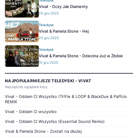
Teledysk
Vivat - Oczy Jak Diamenty
25 gru 2025
Teledysk
Vivat & Pamela Stone - Hej
25 gru 2025
Teledysk
Vivat & Pamela Stone - Dziecina Już w Żłobie
10 gru 2025
NAJPOPULARNIEJSZE TELEDYSKI - VIVAT
Najczęściej oglądane klipy
Vivat - Oddam Ci Wszystko (Tr!Fle & LOOP & BlackDue & Paffcio
REMIX
Vivat - Oddam Ci wszystko
Vivat - Oddam Ci Wszystko (Essential Sound Remix)
Vivat & Pamela Stone - Zostań na dłużej