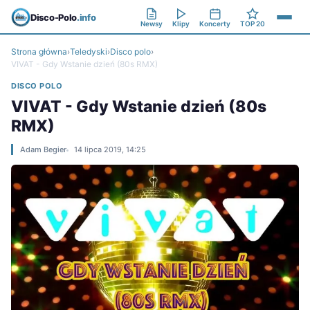
Disco-Polo
.info
Newsy
Klipy
Koncerty
TOP 20
Strona główna
›
Teledyski
›
Disco polo
›
VIVAT - Gdy Wstanie dzień (80s RMX)
DISCO POLO
VIVAT - Gdy Wstanie dzień (80s
RMX)
Adam Begier
14 lipca 2019, 14:25