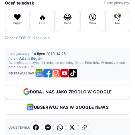
Oceń teledysk
Bądź pierwszy!
❤️
🔥
😂
😮
👎
Super
HOT
Haha
Wow
Nie
Zobacz TOP 20 disco polo
14 lipca 2019, 14:25
Data publikacji:
Adam Begier
Autor:
Dziennikarz muzyczny i redaktor naczelny Disco-Polo.info. W branży disco
polo od 2012 roku.
OBSERWUJ NAS
DODAJ NAS JAKO ŹRÓDŁO W GOOGLE
OBSERWUJ NAS W GOOGLE NEWS
UDOSTĘPNIJ: