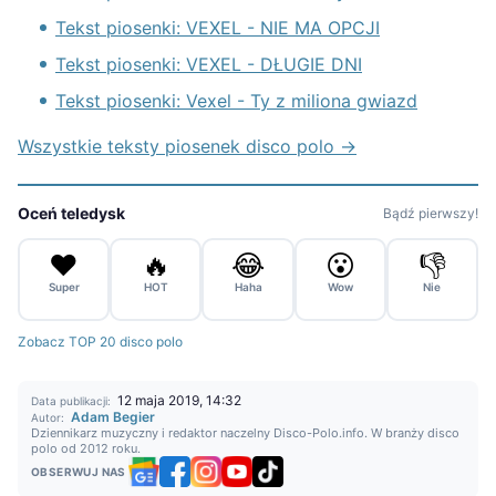
Tekst piosenki: VEXEL - NIE MA OPCJI
Tekst piosenki: VEXEL - DŁUGIE DNI
Tekst piosenki: Vexel - Ty z miliona gwiazd
Wszystkie teksty piosenek disco polo →
Oceń teledysk
Bądź pierwszy!
❤️
🔥
😂
😮
👎
Super
HOT
Haha
Wow
Nie
Zobacz TOP 20 disco polo
12 maja 2019, 14:32
Data publikacji:
Adam Begier
Autor:
Dziennikarz muzyczny i redaktor naczelny Disco-Polo.info. W branży disco
polo od 2012 roku.
OBSERWUJ NAS