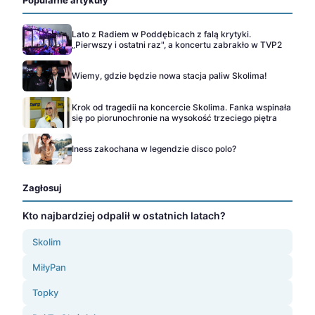
Lato z Radiem w Poddębicach z falą krytyki.
„Pierwszy i ostatni raz", a koncertu zabrakło w TVP2
Wiemy, gdzie będzie nowa stacja paliw Skolima!
Krok od tragedii na koncercie Skolima. Fanka wspinała
się po piorunochronie na wysokość trzeciego piętra
Iness zakochana w legendzie disco polo?
Zagłosuj
Kto najbardziej odpalił w ostatnich latach?
Skolim
MiłyPan
Topky