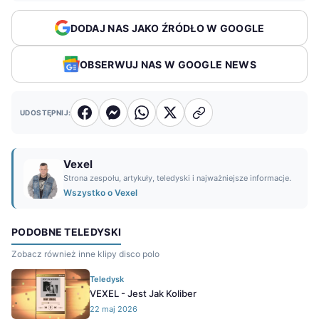
DODAJ NAS JAKO ŹRÓDŁO W GOOGLE
OBSERWUJ NAS W GOOGLE NEWS
UDOSTĘPNIJ:
Vexel
Strona zespołu, artykuły, teledyski i najważniejsze informacje.
Wszystko o Vexel
PODOBNE TELEDYSKI
Zobacz również inne klipy disco polo
Teledysk
VEXEL - Jest Jak Koliber
22 maj 2026