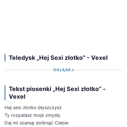
Teledysk „Hej Sexi złotko” - Vexel
OGLĄDAJ
Tekst piosenki „Hej Sexi złotko” -
Vexel
Hej sexi złotko błyszczysz
Ty rozpalasz moje zmysły
Daj mi szansę dotknąć Ciebie