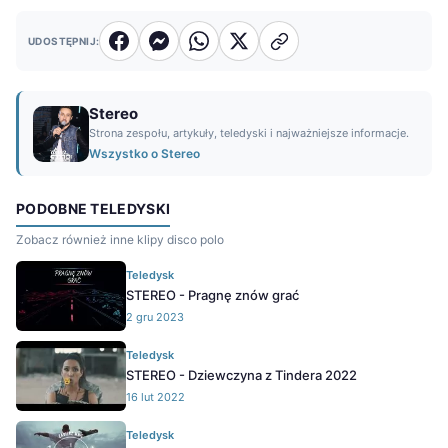
UDOSTĘPNIJ:
Stereo
Strona zespołu, artykuły, teledyski i najważniejsze informacje.
Wszystko o Stereo
PODOBNE TELEDYSKI
Zobacz również inne klipy disco polo
Teledysk
STEREO - Pragnę znów grać
2 gru 2023
Teledysk
STEREO - Dziewczyna z Tindera 2022
16 lut 2022
Teledysk