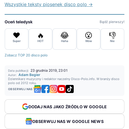
Wszystkie teksty piosenek disco polo →
Oceń teledysk
Bądź pierwszy!
❤️
🔥
😂
😮
👎
Super
HOT
Haha
Wow
Nie
Zobacz TOP 20 disco polo
23 grudnia 2019, 23:01
Data publikacji:
Adam Begier
Autor:
Dziennikarz muzyczny i redaktor naczelny Disco-Polo.info. W branży disco
polo od 2012 roku.
OBSERWUJ NAS
DODAJ NAS JAKO ŹRÓDŁO W GOOGLE
OBSERWUJ NAS W GOOGLE NEWS