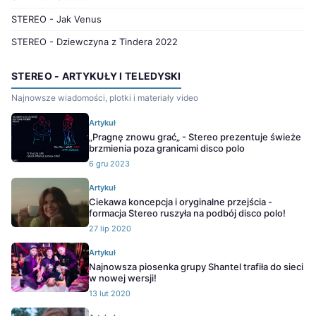
STEREO - Jak Venus
STEREO - Dziewczyna z Tindera 2022
STEREO - ARTYKUŁY I TELEDYSKI
Najnowsze wiadomości, plotki i materiały video
Artykuł
„Pragnę znowu grać„ - Stereo prezentuje świeże
brzmienia poza granicami disco polo
6 gru 2023
Artykuł
Ciekawa koncepcja i oryginalne przejścia -
formacja Stereo ruszyła na podbój disco polo!
27 lip 2020
Artykuł
Najnowsza piosenka grupy Shantel trafiła do sieci
w nowej wersji!
13 lut 2020