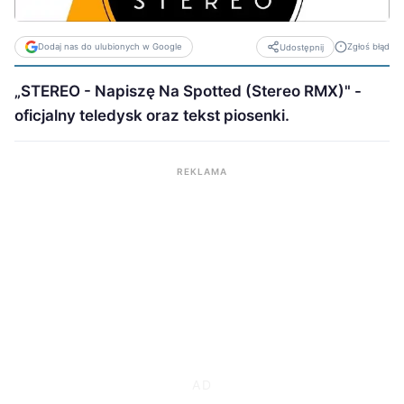
Dodaj nas do ulubionych w Google
Zgłoś błąd
Udostępnij
„STEREO - Napiszę Na Spotted (Stereo RMX)" -
oficjalny teledysk oraz tekst piosenki.
REKLAMA