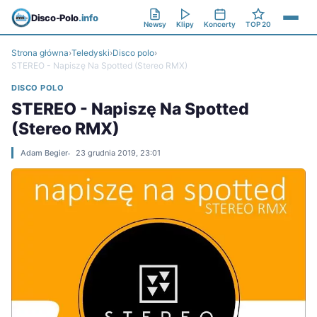
Disco-Polo
.info
Newsy
Klipy
Koncerty
TOP 20
Strona główna
›
Teledyski
›
Disco polo
›
STEREO - Napiszę Na Spotted (Stereo RMX)
DISCO POLO
STEREO - Napiszę Na Spotted
(Stereo RMX)
Adam Begier
23 grudnia 2019, 23:01