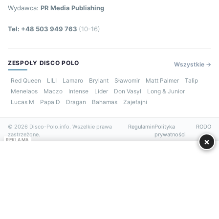
Wydawca:
PR Media Publishing
Tel: +48 503 949 763
(10-16)
ZESPOŁY DISCO POLO
Wszystkie →
Red Queen
LILI
Lamaro
Brylant
Sławomir
Matt Palmer
Talip
Menelaos
Maczo
Intense
Lider
Don Vasyl
Long & Junior
Lucas M
Papa D
Dragan
Bahamas
Zajefajni
© 2026 Disco-Polo.info. Wszelkie prawa
Regulamin
Polityka
RODO
zastrzeżone.
prywatności
×
REKLAMA