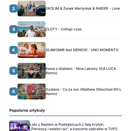
2
SKOLIM & Zenek Martyniuk & RAIDER - Love
3
ZŁOTY - Cofnąć czas
4
SŁAWOMIR feat SIENICKI - UNO MOMENTO
Kawa z diabłem - Nina Lakomy (DA LUCA
5
Remix)
Dystans - Co za noc (Mathew Oldschool 90's
6
Remix)
Popularne artykuły
Lato z Radiem w Poddębicach z falą krytyki.
„Pierwszy i ostatni raz", a koncertu zabrakło w TVP2