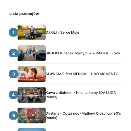
Lista przebojów
1
DJ OLI - Serce Moje
2
SKOLIM & Zenek Martyniuk & RAIDER - Love
3
SŁAWOMIR feat SIENICKI - UNO MOMENTO
Kawa z diabłem - Nina Lakomy (DA LUCA
4
Remix)
Dystans - Co za noc (Mathew Oldschool 90's
5
Remix)