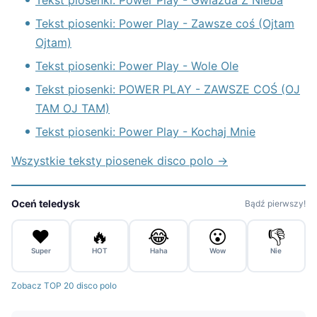
Tekst piosenki: Power Play - Gwiazda Z Nieba
Tekst piosenki: Power Play - Zawsze coś (Ojtam
Ojtam)
Tekst piosenki: Power Play - Wole Ole
Tekst piosenki: POWER PLAY - ZAWSZE COŚ (OJ
TAM OJ TAM)
Tekst piosenki: Power Play - Kochaj Mnie
Wszystkie teksty piosenek disco polo →
Oceń teledysk
Bądź pierwszy!
❤️
🔥
😂
😮
👎
Super
HOT
Haha
Wow
Nie
Zobacz TOP 20 disco polo