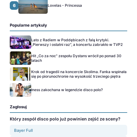
6
Lovelas - Princessa
Popularne artykuły
Lato z Radiem w Poddębicach z falą krytyki.
„Pierwszy i ostatni raz", a koncertu zabrakło w TVP2
Hit „Co za noc" zespołu Dystans wrócił po ponad 30
latach
Krok od tragedii na koncercie Skolima. Fanka wspinała
się po piorunochronie na wysokość trzeciego piętra
Iness zakochana w legendzie disco polo?
Zagłosuj
Który zespół disco polo już powinien zejść ze sceny?
Bayer Full