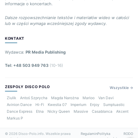
informacje o koncertach.
Dalsze rozpowszechnianie tekstów i materiałów wideo w całości
lub w części wymaga wcześniejszej zgody wydawcy.
KONTAKT
Wydawca:
PR Media Publishing
Tel: +48 503 949 763
(10-16)
ZESPOŁY DISCO POLO
Wszystkie →
Ziulik
Antoś Szprycha
Magda Narożna
Marioo
Van Davi
Avinion Dance
Hi-Fi
Kwestia 07
Imperium
Enjoy
Sumptuastic
Dance Express
Etna
Nicky Queen
Massive
Casablanca
Akcent
Markus P
© 2026 Disco-Polo.info. Wszelkie prawa
Regulamin
Polityka
RODO