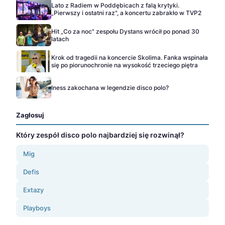
Lato z Radiem w Poddębicach z falą krytyki.
„Pierwszy i ostatni raz", a koncertu zabrakło w TVP2
Hit „Co za noc" zespołu Dystans wrócił po ponad 30
latach
Krok od tragedii na koncercie Skolima. Fanka wspinała
się po piorunochronie na wysokość trzeciego piętra
Iness zakochana w legendzie disco polo?
Zagłosuj
Który zespół disco polo najbardziej się rozwinął?
Mig
Defis
Extazy
Playboys