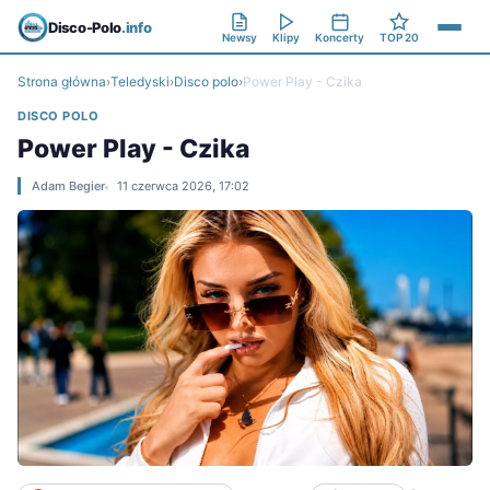
Disco-Polo
.info
Newsy
Klipy
Koncerty
TOP 20
Strona główna
›
Teledyski
›
Disco polo
›
Power Play - Czika
DISCO POLO
Power Play - Czika
Adam Begier
11 czerwca 2026, 17:02