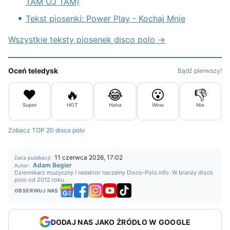
TAM OJ TAM)
Tekst piosenki: Power Play - Kochaj Mnie
Wszystkie teksty piosenek disco polo →
Oceń teledysk
Bądź pierwszy!
❤️
🔥
😂
😮
👎
Super
HOT
Haha
Wow
Nie
Zobacz TOP 20 disco polo
11 czerwca 2026, 17:02
Data publikacji:
Adam Begier
Autor:
Dziennikarz muzyczny i redaktor naczelny Disco-Polo.info. W branży disco
polo od 2012 roku.
OBSERWUJ NAS
DODAJ NAS JAKO ŹRÓDŁO W GOOGLE