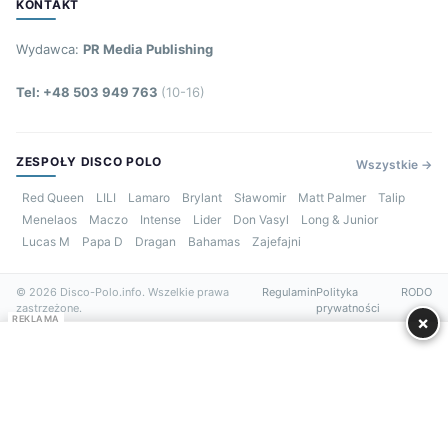
KONTAKT
Wydawca:
PR Media Publishing
Tel: +48 503 949 763
(10-16)
ZESPOŁY DISCO POLO
Wszystkie →
Red Queen
LILI
Lamaro
Brylant
Sławomir
Matt Palmer
Talip
Menelaos
Maczo
Intense
Lider
Don Vasyl
Long & Junior
Lucas M
Papa D
Dragan
Bahamas
Zajefajni
© 2026 Disco-Polo.info. Wszelkie prawa
Regulamin
Polityka
RODO
zastrzeżone.
prywatności
×
REKLAMA