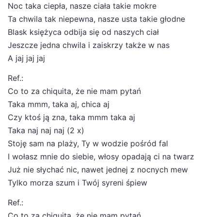
Noc taka ciepła, nasze ciała takie mokre
Ta chwila tak niepewna, nasze usta takie głodne
Blask księżyca odbija się od naszych ciał
Jeszcze jedna chwila i zaiskrzy także w nas
A jaj jaj jaj
Ref.:
Co to za chiquita, że nie mam pytań
Taka mmm, taka aj, chica aj
Czy ktoś ją zna, taka mmm taka aj
Taka naj naj naj (2 x)
Stoję sam na plaży, Ty w wodzie pośród fal
I wołasz mnie do siebie, włosy opadają ci na twarz
Już nie słychać nic, nawet jednej z nocnych mew
Tylko morza szum i Twój syreni śpiew
Ref.:
Co to za chiquita, że nie mam pytań