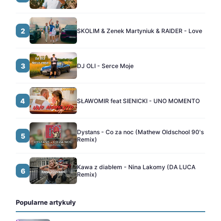
2
SKOLIM & Zenek Martyniuk & RAIDER - Love
3
DJ OLI - Serce Moje
4
SŁAWOMIR feat SIENICKI - UNO MOMENTO
Dystans - Co za noc (Mathew Oldschool 90's
5
Remix)
Kawa z diabłem - Nina Lakomy (DA LUCA
6
Remix)
Popularne artykuły