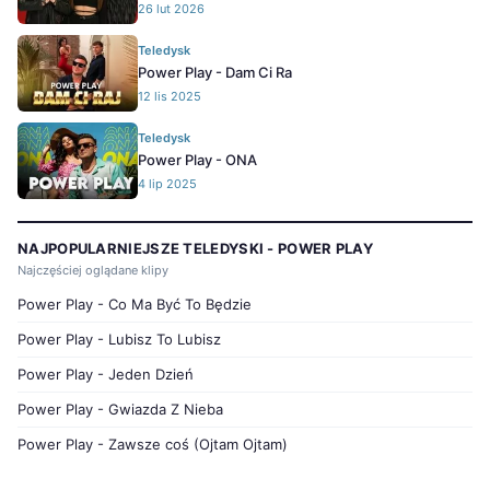
26 lut 2026
Teledysk
Power Play - Dam Ci Ra
12 lis 2025
Teledysk
Power Play - ONA
4 lip 2025
NAJPOPULARNIEJSZE TELEDYSKI - POWER PLAY
Najczęściej oglądane klipy
Power Play - Co Ma Być To Będzie
Power Play - Lubisz To Lubisz
Power Play - Jeden Dzień
Power Play - Gwiazda Z Nieba
Power Play - Zawsze coś (Ojtam Ojtam)