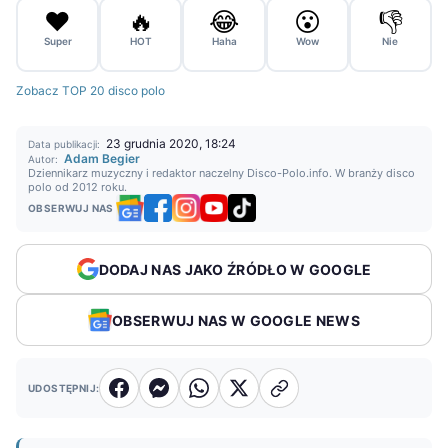
❤️
🔥
😂
😮
👎
Super
HOT
Haha
Wow
Nie
Zobacz TOP 20 disco polo
23 grudnia 2020, 18:24
Data publikacji:
Adam Begier
Autor:
Dziennikarz muzyczny i redaktor naczelny Disco-Polo.info. W branży disco
polo od 2012 roku.
OBSERWUJ NAS
DODAJ NAS JAKO ŹRÓDŁO W GOOGLE
OBSERWUJ NAS W GOOGLE NEWS
UDOSTĘPNIJ: