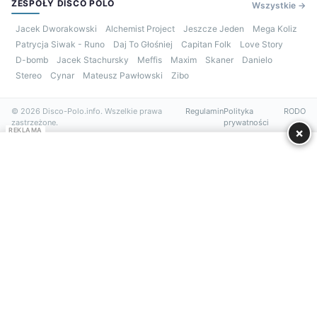
ZESPOŁY DISCO POLO
Wszystkie →
Jacek Dworakowski
Alchemist Project
Jeszcze Jeden
Mega Koliz
Patrycja Siwak - Runo
Daj To Głośniej
Capitan Folk
Love Story
D-bomb
Jacek Stachursky
Meffis
Maxim
Skaner
Danielo
Stereo
Cynar
Mateusz Pawłowski
Zibo
© 2026 Disco-Polo.info. Wszelkie prawa
Regulamin
Polityka
RODO
zastrzeżone.
prywatności
×
REKLAMA