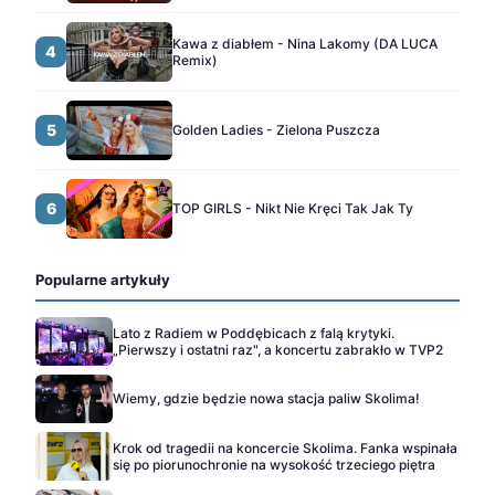
Kawa z diabłem - Nina Lakomy (DA LUCA
4
Remix)
5
Golden Ladies - Zielona Puszcza
6
TOP GIRLS - Nikt Nie Kręci Tak Jak Ty
Popularne artykuły
Lato z Radiem w Poddębicach z falą krytyki.
„Pierwszy i ostatni raz", a koncertu zabrakło w TVP2
Wiemy, gdzie będzie nowa stacja paliw Skolima!
Krok od tragedii na koncercie Skolima. Fanka wspinała
się po piorunochronie na wysokość trzeciego piętra