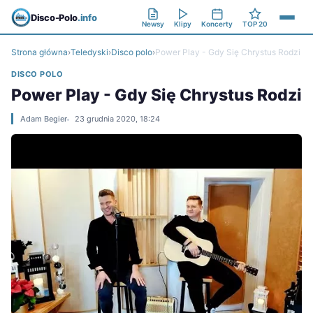
Disco-Polo
.info
Newsy
Klipy
Koncerty
TOP 20
Strona główna
›
Teledyski
›
Disco polo
›
Power Play - Gdy Się Chrystus Rodzi
DISCO POLO
Power Play - Gdy Się Chrystus Rodzi
Adam Begier
23 grudnia 2020, 18:24