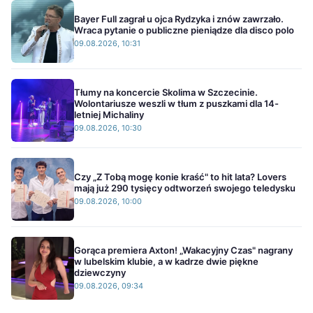
Bayer Full zagrał u ojca Rydzyka i znów zawrzało.
Wraca pytanie o publiczne pieniądze dla disco polo
09.08.2026, 10:31
Tłumy na koncercie Skolima w Szczecinie.
Wolontariusze weszli w tłum z puszkami dla 14-
letniej Michaliny
09.08.2026, 10:30
Czy „Z Tobą mogę konie kraść" to hit lata? Lovers
mają już 290 tysięcy odtworzeń swojego teledysku
09.08.2026, 10:00
Gorąca premiera Axton! „Wakacyjny Czas" nagrany
w lubelskim klubie, a w kadrze dwie piękne
dziewczyny
09.08.2026, 09:34