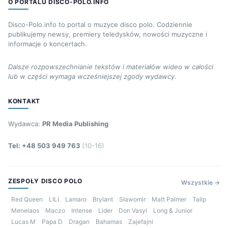
O PORTALU DISCO-POLO.INFO
Disco-Polo.info to portal o muzyce disco polo. Codziennie
publikujemy newsy, premiery teledysków, nowości muzyczne i
informacje o koncertach.
Dalsze rozpowszechnianie tekstów i materiałów wideo w całości
lub w części wymaga wcześniejszej zgody wydawcy.
KONTAKT
Wydawca:
PR Media Publishing
Tel: +48 503 949 763
(10-16)
ZESPOŁY DISCO POLO
Wszystkie →
Red Queen
LILI
Lamaro
Brylant
Sławomir
Matt Palmer
Talip
Menelaos
Maczo
Intense
Lider
Don Vasyl
Long & Junior
Lucas M
Papa D
Dragan
Bahamas
Zajefajni