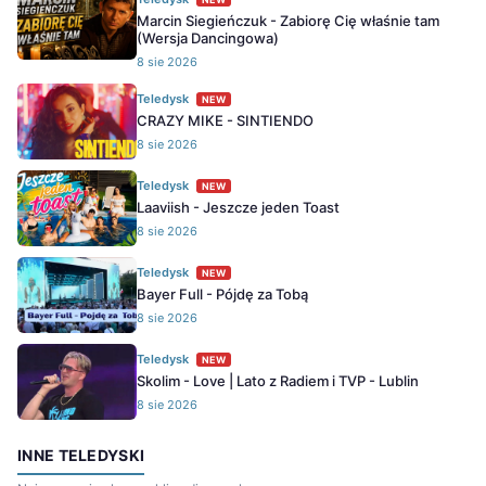
Marcin Siegieńczuk - Zabiorę Cię właśnie tam
(Wersja Dancingowa)
8 sie 2026
Teledysk
NEW
CRAZY MIKE - SINTIENDO
8 sie 2026
Teledysk
NEW
Laaviish - Jeszcze jeden Toast
8 sie 2026
Teledysk
NEW
Bayer Full - Pójdę za Tobą
8 sie 2026
Teledysk
NEW
Skolim - Love | Lato z Radiem i TVP - Lublin
8 sie 2026
INNE TELEDYSKI