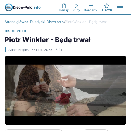
Disco-Polo
.info
Newsy
Klipy
Koncerty
TOP 20
Strona główna
›
Teledyski
›
Disco polo
›
Piotr Winkler - Będę trwał
DISCO POLO
Piotr Winkler - Będę trwał
Adam Begier
27 lipca 2023, 18:21