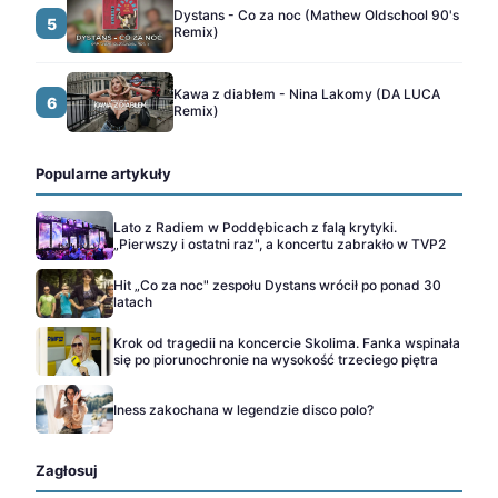
Dystans - Co za noc (Mathew Oldschool 90's
5
Remix)
Kawa z diabłem - Nina Lakomy (DA LUCA
6
Remix)
Popularne artykuły
Lato z Radiem w Poddębicach z falą krytyki.
„Pierwszy i ostatni raz", a koncertu zabrakło w TVP2
Hit „Co za noc" zespołu Dystans wrócił po ponad 30
latach
Krok od tragedii na koncercie Skolima. Fanka wspinała
się po piorunochronie na wysokość trzeciego piętra
Iness zakochana w legendzie disco polo?
Zagłosuj