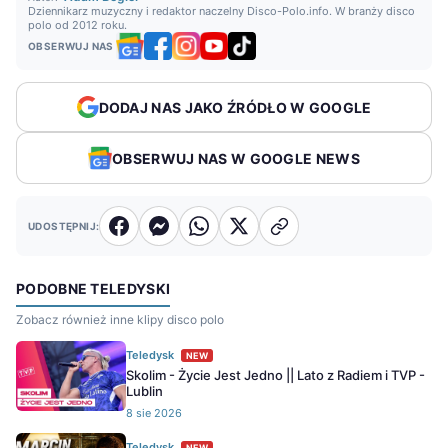
Dziennikarz muzyczny i redaktor naczelny Disco-Polo.info. W branży disco
polo od 2012 roku.
OBSERWUJ NAS
DODAJ NAS JAKO ŹRÓDŁO W GOOGLE
OBSERWUJ NAS W GOOGLE NEWS
UDOSTĘPNIJ:
PODOBNE TELEDYSKI
Zobacz również inne klipy disco polo
Teledysk
NEW
Skolim - Życie Jest Jedno || Lato z Radiem i TVP -
Lublin
8 sie 2026
Teledysk
NEW