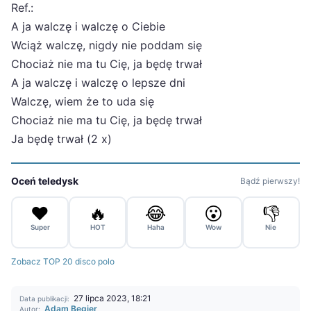
Ref.:
A ja walczę i walczę o Ciebie
Wciąż walczę, nigdy nie poddam się
Chociaż nie ma tu Cię, ja będę trwał
A ja walczę i walczę o lepsze dni
Walczę, wiem że to uda się
Chociaż nie ma tu Cię, ja będę trwał
Ja będę trwał (2 x)
Oceń teledysk
Bądź pierwszy!
❤️
🔥
😂
😮
👎
Super
HOT
Haha
Wow
Nie
Zobacz TOP 20 disco polo
27 lipca 2023, 18:21
Data publikacji:
Adam Begier
Autor: