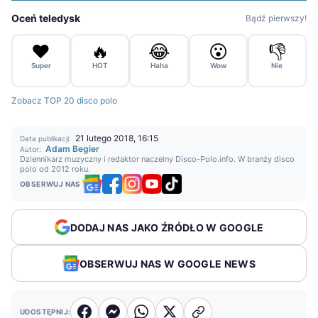
Oceń teledysk
Bądź pierwszy!
❤️
🔥
😂
😮
👎
Super
HOT
Haha
Wow
Nie
Zobacz TOP 20 disco polo
21 lutego 2018, 16:15
Data publikacji:
Adam Begier
Autor:
Dziennikarz muzyczny i redaktor naczelny Disco-Polo.info. W branży disco
polo od 2012 roku.
OBSERWUJ NAS
DODAJ NAS JAKO ŹRÓDŁO W GOOGLE
OBSERWUJ NAS W GOOGLE NEWS
UDOSTĘPNIJ: