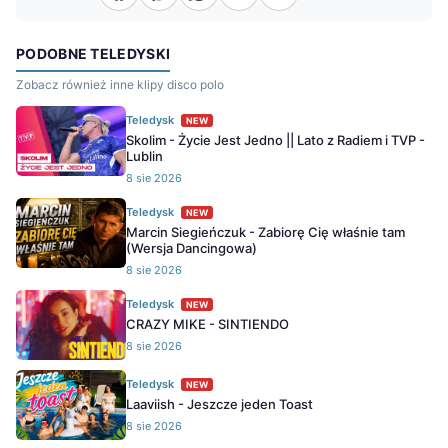
PODOBNE TELEDYSKI
Zobacz również inne klipy disco polo
Teledysk
NEW
Skolim - Życie Jest Jedno || Lato z Radiem i TVP -
Lublin
8 sie 2026
Teledysk
NEW
Marcin Siegieńczuk - Zabiorę Cię właśnie tam
(Wersja Dancingowa)
8 sie 2026
Teledysk
NEW
CRAZY MIKE - SINTIENDO
8 sie 2026
Teledysk
NEW
Laaviish - Jeszcze jeden Toast
8 sie 2026