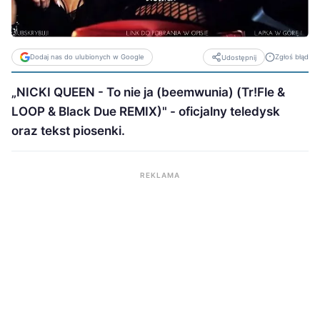
Dodaj nas do ulubionych w Google
Zgłoś błąd
Udostępnij
„NICKI QUEEN - To nie ja (beemwunia) (Tr!Fle &
LOOP & Black Due REMIX)" - oficjalny teledysk
oraz tekst piosenki.
REKLAMA