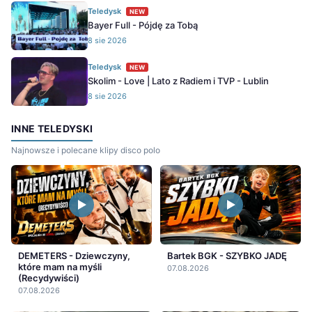
Teledysk
NEW
Bayer Full - Pójdę za Tobą
8 sie 2026
Teledysk
NEW
Skolim - Love | Lato z Radiem i TVP - Lublin
8 sie 2026
INNE TELEDYSKI
Najnowsze i polecane klipy disco polo
DEMETERS - Dziewczyny,
Bartek BGK - SZYBKO JADĘ
które mam na myśli
07.08.2026
(Recydywiści)
07.08.2026