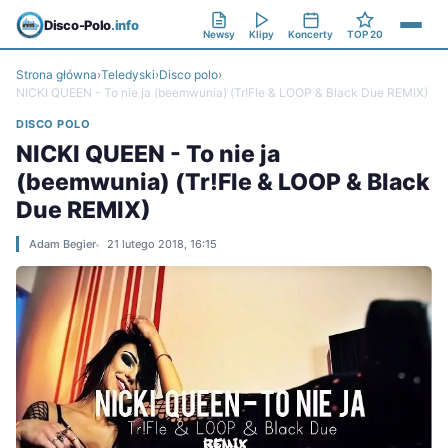
Disco-Polo
.info
Newsy
Klipy
Koncerty
TOP 20
Strona główna
›
Teledyski
›
Disco polo
›
NICKI QUEEN - To nie ja (beemwunia) (Tr!Fle & LOOP & Black Due REMIX)
DISCO POLO
NICKI QUEEN - To nie ja
(beemwunia) (Tr!Fle & LOOP & Black
Due REMIX)
Adam Begier
21 lutego 2018, 16:15