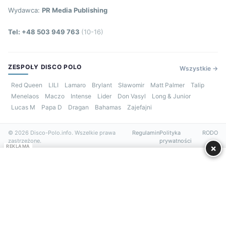
Wydawca:
PR Media Publishing
Tel: +48 503 949 763
(10-16)
ZESPOŁY DISCO POLO
Wszystkie →
Red Queen
LILI
Lamaro
Brylant
Sławomir
Matt Palmer
Talip
Menelaos
Maczo
Intense
Lider
Don Vasyl
Long & Junior
Lucas M
Papa D
Dragan
Bahamas
Zajefajni
© 2026 Disco-Polo.info. Wszelkie prawa
Regulamin
Polityka
RODO
zastrzeżone.
prywatności
×
REKLAMA