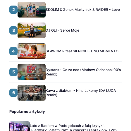
2
SKOLIM & Zenek Martyniuk & RAIDER - Love
3
DJ OLI - Serce Moje
4
SŁAWOMIR feat SIENICKI - UNO MOMENTO
Dystans - Co za noc (Mathew Oldschool 90's
5
Remix)
Kawa z diabłem - Nina Lakomy (DA LUCA
6
Remix)
Popularne artykuły
Lato z Radiem w Poddębicach z falą krytyki.
„Pierwszy i ostatni raz", a koncertu zabrakło w TVP2