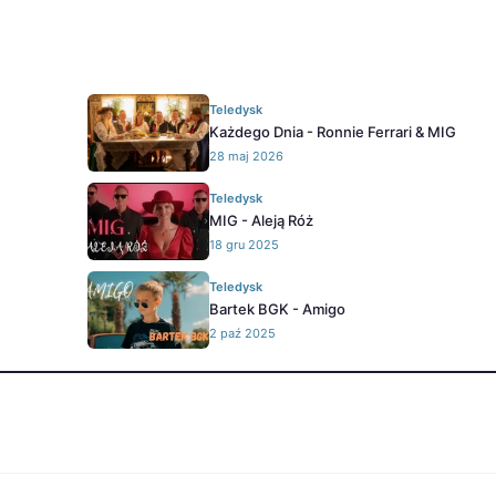
Teledysk
Każdego Dnia - Ronnie Ferrari & MIG
28 maj 2026
Teledysk
MIG - Aleją Róż
18 gru 2025
Teledysk
Bartek BGK - Amigo
2 paź 2025