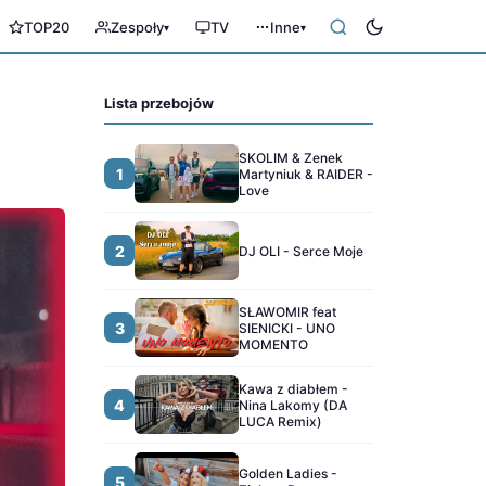
TOP20
Zespoły
TV
Inne
▾
▾
Lista przebojów
SKOLIM & Zenek
1
Martyniuk & RAIDER -
Love
2
DJ OLI - Serce Moje
SŁAWOMIR feat
3
SIENICKI - UNO
MOMENTO
Kawa z diabłem -
4
Nina Lakomy (DA
LUCA Remix)
Golden Ladies -
5