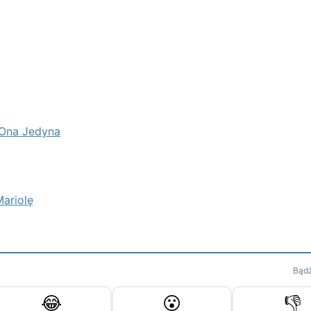
 Ona Jedyna
Mariolę
Bądź
😂
😮
👎