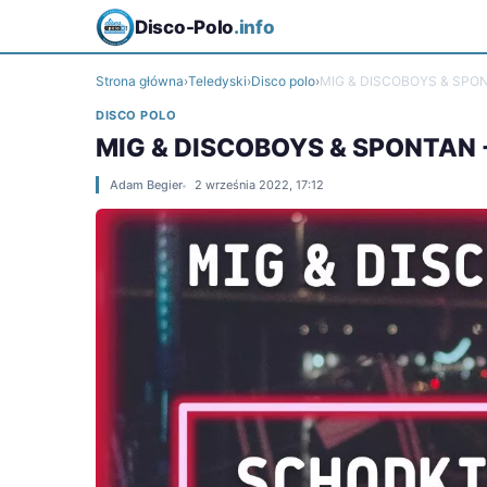
Disco-Polo
.info
Strona główna
›
Teledyski
›
Disco polo
›
MIG & DISCOBOYS & SPO
DISCO POLO
MIG & DISCOBOYS & SPONTAN 
Adam Begier
2 września 2022, 17:12