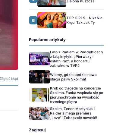
Zielona Puszcza
TOP GIRLS - Nikt Nie
6
Kręci Tak Jak Ty
Popularne artykuły
Lato z Radiem w Poddębicach
z falą krytyki. „Pierwszy i
ostatni raz", a koncertu
zabrakło w TVP2
Wiemy, gdzie będzie nowa
Zgłoś błąd
stacja paliw Skolima!
Krok od tragedii na koncercie
Skolima. Fanka wspinała się po
piorunochronie na wysokość
trzeciego piętra
Skolim, Zenon Martyniuk i
Raider z mega premierą
„Love"! Zobaczcie nowość!
Zagłosuj