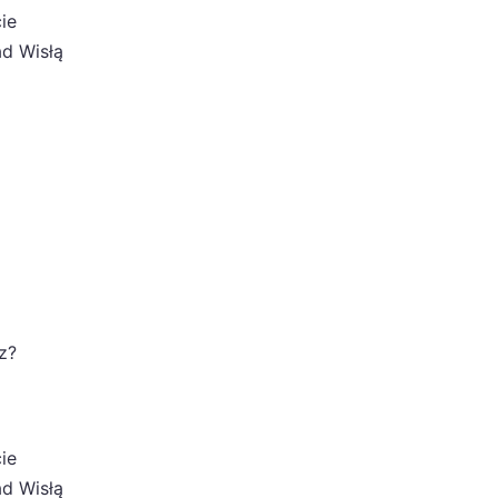
ie
ad Wisłą
z?
ie
ad Wisłą