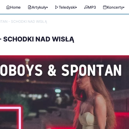
Home
Artykuły
Teledyski
MP3
Koncerty
▾
▾
▾
NTAN - SCHODKI NAD WISŁĄ
- SCHODKI NAD WISŁĄ