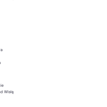
ra
u
ie
ad Wisłą