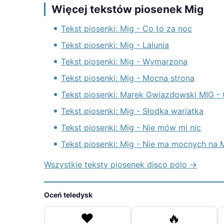
Więcej tekstów piosenek Mig
Tekst piosenki: Mig - Co to za noc
Tekst piosenki: Mig - Lalunia
Tekst piosenki: Mig - Wymarzona
Tekst piosenki: Mig - Mocna strona
Tekst piosenki: Marek Gwiazdowski MIG -
Tekst piosenki: Mig - Słodka wariatka
Tekst piosenki: Mig - Nie mów mi nic
Tekst piosenki: Mig - Nie ma mocnych na 
Wszystkie teksty piosenek disco polo →
Oceń teledysk
❤️
🔥