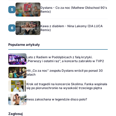
Dystans - Co za noc (Mathew Oldschool 90's
5
Remix)
Kawa z diabłem - Nina Lakomy (DA LUCA
6
Remix)
Popularne artykuły
Lato z Radiem w Poddębicach z falą krytyki.
„Pierwszy i ostatni raz", a koncertu zabrakło w TVP2
Hit „Co za noc" zespołu Dystans wrócił po ponad 30
latach
Krok od tragedii na koncercie Skolima. Fanka wspinała
się po piorunochronie na wysokość trzeciego piętra
Iness zakochana w legendzie disco polo?
Zagłosuj