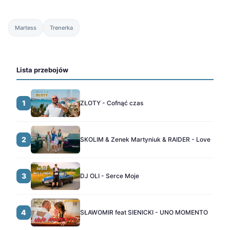
Martess
Trenerka
Lista przebojów
1
ZŁOTY - Cofnąć czas
2
SKOLIM & Zenek Martyniuk & RAIDER - Love
3
DJ OLI - Serce Moje
4
SŁAWOMIR feat SIENICKI - UNO MOMENTO