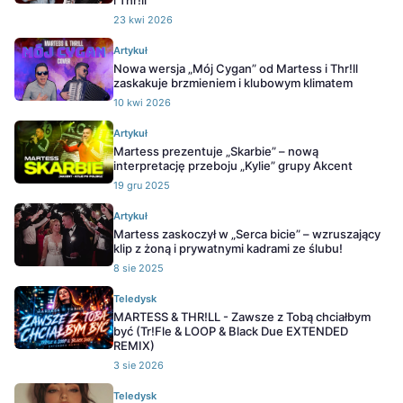
i Thr!ll
23 kwi 2026
Artykuł
Nowa wersja „Mój Cygan” od Martess i Thr!ll
zaskakuje brzmieniem i klubowym klimatem
10 kwi 2026
Artykuł
Martess prezentuje „Skarbie” – nową
interpretację przeboju „Kylie” grupy Akcent
19 gru 2025
Artykuł
Martess zaskoczył w „Serca bicie” – wzruszający
klip z żoną i prywatnymi kadrami ze ślubu!
8 sie 2025
Teledysk
MARTESS & THR!LL - Zawsze z Tobą chciałbym
być (Tr!Fle & LOOP & Black Due EXTENDED
REMIX)
3 sie 2026
Teledysk