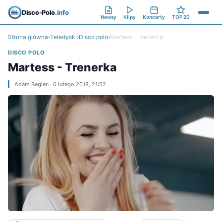
Disco-Polo
.info
Newsy
Klipy
Koncerty
TOP 20
Strona główna
›
Teledyski
›
Disco polo
›
Martess - Trenerka
DISCO POLO
Martess - Trenerka
Adam Begier
6 lutego 2018, 21:52