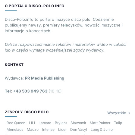
O PORTALU DISCO-POLO.INFO
Disco-Polo.info to portal o muzyce disco polo. Codziennie
publikujemy newsy, premiery teledysków, nowości muzyczne i
informacje o koncertach.
Dalsze rozpowszechnianie tekstów i materiałów wideo w całości
lub w części wymaga wcześniejszej zgody wydawcy.
KONTAKT
Wydawca:
PR Media Publishing
Tel: +48 503 949 763
(10-16)
ZESPOŁY DISCO POLO
Wszystkie →
Red Queen
LILI
Lamaro
Brylant
Sławomir
Matt Palmer
Talip
Menelaos
Maczo
Intense
Lider
Don Vasyl
Long & Junior