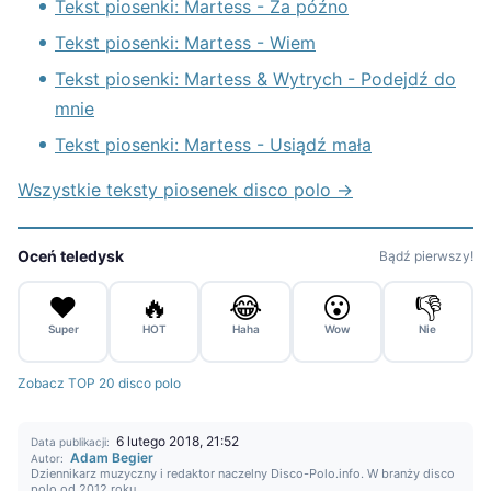
Tekst piosenki: Martess - Za późno
Tekst piosenki: Martess - Wiem
Tekst piosenki: Martess & Wytrych - Podejdź do
mnie
Tekst piosenki: Martess - Usiądź mała
Wszystkie teksty piosenek disco polo →
Oceń teledysk
Bądź pierwszy!
❤️
🔥
😂
😮
👎
Super
HOT
Haha
Wow
Nie
Zobacz TOP 20 disco polo
6 lutego 2018, 21:52
Data publikacji:
Adam Begier
Autor:
Dziennikarz muzyczny i redaktor naczelny Disco-Polo.info. W branży disco
polo od 2012 roku.