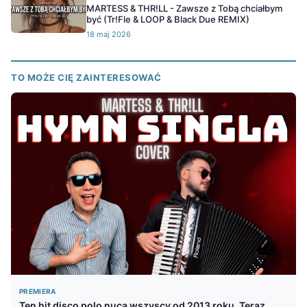
MARTESS & THR!LL - Zawsze z Tobą chciałbym
być (Tr!Fle & LOOP & Black Due REMIX)
18 maj 2026
TO MOŻE CIĘ ZAINTERESOWAĆ
PREMIERA
Ten hit disco polo nucą wszyscy od 2013 roku. Teraz