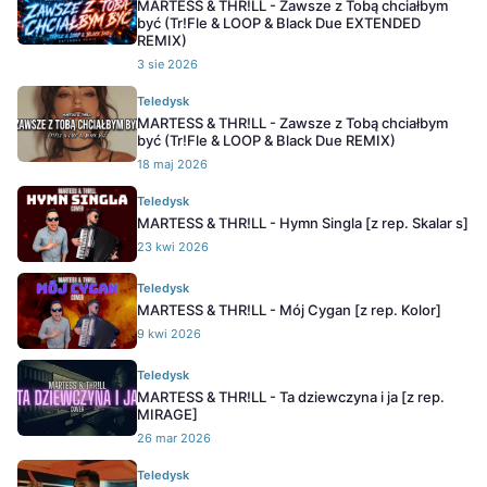
MARTESS & THR!LL - Zawsze z Tobą chciałbym
być (Tr!Fle & LOOP & Black Due EXTENDED
REMIX)
3 sie 2026
Teledysk
MARTESS & THR!LL - Zawsze z Tobą chciałbym
być (Tr!Fle & LOOP & Black Due REMIX)
18 maj 2026
Teledysk
MARTESS & THR!LL - Hymn Singla [z rep. Skalar s]
23 kwi 2026
Teledysk
MARTESS & THR!LL - Mój Cygan [z rep. Kolor]
9 kwi 2026
Teledysk
MARTESS & THR!LL - Ta dziewczyna i ja [z rep.
MIRAGE]
26 mar 2026
Teledysk