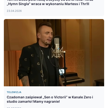
„Hymn Singla" wraca w wykonaniu Martess i Thr!ll
23.04.2026
TELEWIZJA
Czadoman zaśpiewał „Sen o Victorii” w Kanale Zero i
studio zamarło! Mamy nagranie!