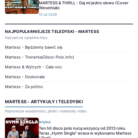
MARTESS & THR!LL - Daj mi jedno słowo (Cover
Weselniak)
12 lut 2026
NAJPOPULARNIEJSZE TELEDYSKI - MARTESS
Najczęściej oglądane klipy
Martess - Będziemy bawić się
Martess - Trenerka(Disco-Polo.info)
Martess & Wytrych - Cała noc
Martess - Doskonała
Martess - Za późno
MARTESS - ARTYKUŁY I TELEDYSKI
Najnowsze wiadomości, plotki i materiały video
Artykuł
Ten hit disco polo nucą wszyscy od 2013 roku.
Teraz „Hymn Singla" wraca w wykonaniu Martess