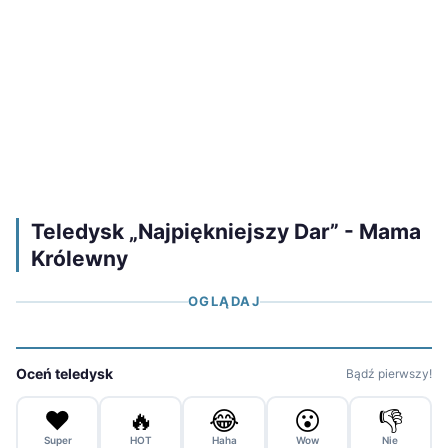
Teledysk „Najpiękniejszy Dar” - Mama
Królewny
OGLĄDAJ
Oceń teledysk
Bądź pierwszy!
❤️
🔥
😂
😮
👎
Super
HOT
Haha
Wow
Nie