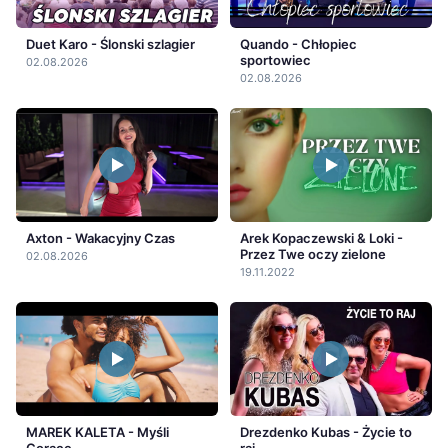
Duet Karo - Ślonski szlagier
Quando - Chłopiec
sportowiec
02.08.2026
02.08.2026
Axton - Wakacyjny Czas
Arek Kopaczewski & Loki -
Przez Twe oczy zielone
02.08.2026
19.11.2022
MAREK KALETA - Myśli
Drezdenko Kubas - Życie to
Gorące
raj