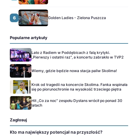
6
Golden Ladies - Zielona Puszcza
Popularne artykuły
Lato z Radiem w Poddębicach z falą krytyki.
„Pierwszy i ostatni raz", a koncertu zabrakło w TVP2
Wiemy, gdzie będzie nowa stacja paliw Skolima!
Krok od tragedii na koncercie Skolima. Fanka wspinała
się po piorunochronie na wysokość trzeciego piętra
Hit „Co za noc" zespołu Dystans wrócił po ponad 30
latach
Zagłosuj
Kto ma największy potencjał na przyszłość?