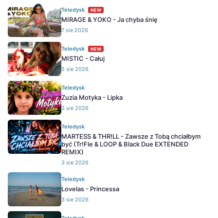
Teledysk
NEW
MIRAGE & YOKO - Ja chyba śnię
7 sie 2026
Teledysk
NEW
MISTIC - Całuj
5 sie 2026
Teledysk
Zuzia Motyka - Lipka
3 sie 2026
Teledysk
MARTESS & THR!LL - Zawsze z Tobą chciałbym
być (Tr!Fle & LOOP & Black Due EXTENDED
REMIX)
3 sie 2026
Teledysk
Lovelas - Princessa
3 sie 2026