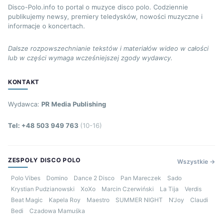
Disco-Polo.info to portal o muzyce disco polo. Codziennie
publikujemy newsy, premiery teledysków, nowości muzyczne i
informacje o koncertach.
Dalsze rozpowszechnianie tekstów i materiałów wideo w całości
lub w części wymaga wcześniejszej zgody wydawcy.
KONTAKT
Wydawca:
PR Media Publishing
Tel: +48 503 949 763
(10-16)
ZESPOŁY DISCO POLO
Wszystkie →
Polo Vibes
Domino
Dance 2 Disco
Pan Mareczek
Sado
Krystian Pudzianowski
XoXo
Marcin Czerwiński
La Tija
Verdis
Beat Magic
Kapela Roy
Maestro
SUMMER NIGHT
N’Joy
Claudi
Bedi
Czadowa Mamuśka