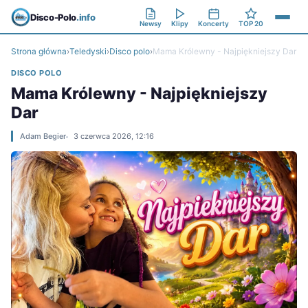
Disco-Polo
.info
Newsy
Klipy
Koncerty
TOP 20
Strona główna
›
Teledyski
›
Disco polo
›
Mama Królewny - Najpiękniejszy Dar
DISCO POLO
Mama Królewny - Najpiękniejszy
Dar
Adam Begier
3 czerwca 2026, 12:16