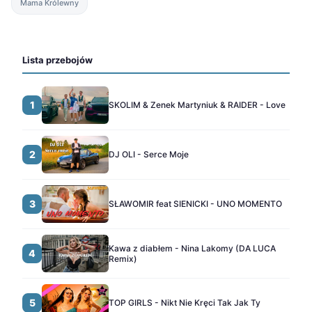
Mama Królewny
Lista przebojów
1
SKOLIM & Zenek Martyniuk & RAIDER - Love
2
DJ OLI - Serce Moje
3
SŁAWOMIR feat SIENICKI - UNO MOMENTO
Kawa z diabłem - Nina Lakomy (DA LUCA
4
Remix)
5
TOP GIRLS - Nikt Nie Kręci Tak Jak Ty