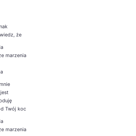
znak
wiedz, że
ia
sze marzenia
ba
 mnie
jest
loduję
od Twój koc
ia
sze marzenia