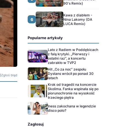
90's Remix)
Kawa z diabłem -
6
Nina Lakomy (DA
LUCA Remix)
Popularne artykuły
Lato z Radiem w Poddębicach
z falą krytyki. „Pierwszy i
ostatni raz", a koncertu
zabrakło w TVP2
Hit „Co za noc" zespołu
Dystans wrócił po ponad 30
Zgłoś błąd
latach
Krok od tragedii na koncercie
Skolima. Fanka wspinała się po
piorunochronie na wysokość
trzeciego piętra
Iness zakochana w legendzie
disco polo?
Zagłosuj