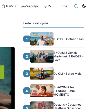
TOP20
Zespoły
TV
Inne
▾
▾
Lista przebojów
1
ZŁOTY - Cofnąć czas
SKOLIM & Zenek
2
Martyniuk & RAIDER -
Love
3
DJ OLI - Serce Moje
SŁAWOMIR feat
4
SIENICKI - UNO
MOMENTO
Dystans - Co za noc
5
(Mathew Oldschool