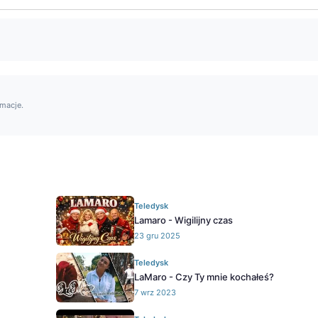
rmacje.
Teledysk
Lamaro - Wigilijny czas
23 gru 2025
Teledysk
LaMaro - Czy Ty mnie kochałeś?
7 wrz 2023