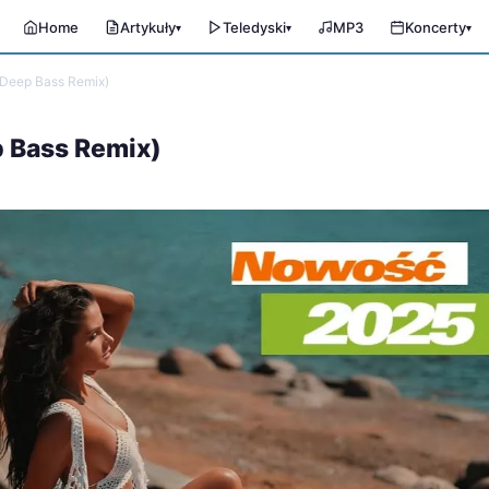
Home
Artykuły
Teledyski
MP3
Koncerty
▾
▾
▾
(Deep Bass Remix)
p Bass Remix)