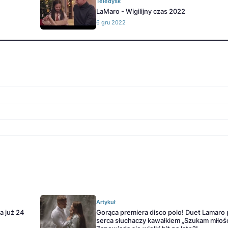
Teledysk
LaMaro - Wigilijny czas 2022
6 gru 2022
Artykuł
a już 24
Gorąca premiera disco polo! Duet Lamaro 
serca słuchaczy kawałkiem „Szukam miłośc