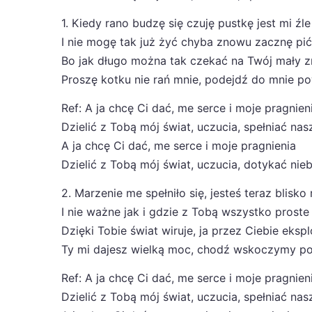
1. Kiedy rano budzę się czuję pustkę jest mi źle
I nie mogę tak już żyć chyba znowu zacznę pić
Bo jak długo można tak czekać na Twój mały 
Proszę kotku nie rań mnie, podejdź do mnie po
Ref: A ja chcę Ci dać, me serce i moje pragnien
Dzielić z Tobą mój świat, uczucia, spełniać na
A ja chcę Ci dać, me serce i moje pragnienia
Dzielić z Tobą mój świat, uczucia, dotykać nie
2. Marzenie me spełniło się, jesteś teraz blisko
I nie ważne jak i gdzie z Tobą wszystko proste 
Dzięki Tobie świat wiruje, ja przez Ciebie eksp
Ty mi dajesz wielką moc, chodź wskoczymy p
Ref: A ja chcę Ci dać, me serce i moje pragnien
Dzielić z Tobą mój świat, uczucia, spełniać na