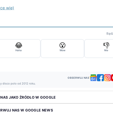
rce wie)
Bądź
😂
😮
👎
Haha
Wow
Nie
OBSERWUJ NAS
ży disco polo od 2012 roku.
 NAS JAKO ŹRÓDŁO W GOOGLE
ERWUJ NAS W GOOGLE NEWS