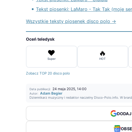
Tekst piosenki: LaMaro - Tak Tak (moje se
Wszystkie teksty piosenek disco polo →
Oceń teledysk
❤️
🔥
Super
HOT
Zobacz TOP 20 disco polo
24 maja 2025, 14:00
Data publikacji:
Adam Begier
Autor:
Dziennikarz muzyczny i redaktor naczelny Disco-Polo.info. W bran
DODAJ
OBS