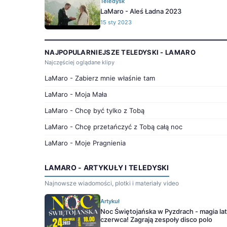
Teledysk
LaMaro - Aleś Ładna 2023
15 sty 2023
NAJPOPULARNIEJSZE TELEDYSKI - LAMARO
Najczęściej oglądane klipy
LaMaro - Zabierz mnie właśnie tam
LaMaro - Moja Mała
LaMaro - Chcę być tylko z Tobą
LaMaro - Chcę przetańczyć z Tobą całą noc
LaMaro - Moje Pragnienia
LAMARO - ARTYKUŁY I TELEDYSKI
Najnowsze wiadomości, plotki i materiały video
Artykuł
Noc Świętojańska w Pyzdrach - magia lat
czerwca! Zagrają zespoły disco polo