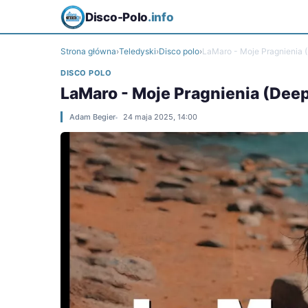
Disco-Polo
.info
Strona główna
›
Teledyski
›
Disco polo
›
LaMaro - Moje Pragnienia 
DISCO POLO
LaMaro - Moje Pragnienia (Dee
Adam Begier
24 maja 2025, 14:00