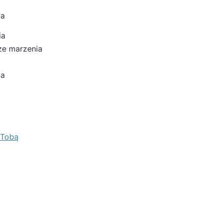
ba
ia
sze marzenia
ba
 Tobą