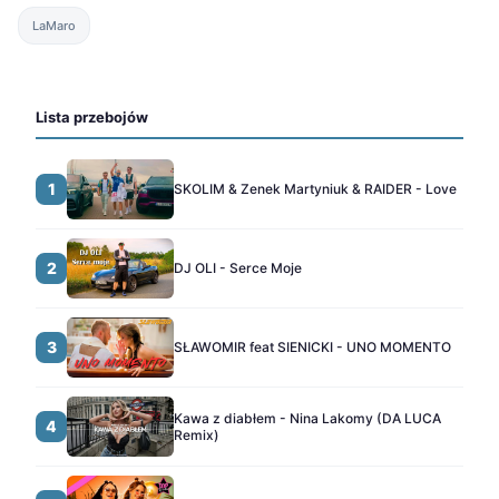
LaMaro
Lista przebojów
1
SKOLIM & Zenek Martyniuk & RAIDER - Love
2
DJ OLI - Serce Moje
3
SŁAWOMIR feat SIENICKI - UNO MOMENTO
Kawa z diabłem - Nina Lakomy (DA LUCA
4
Remix)