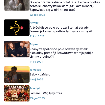
Gorąca premiera disco polo! Duet Lamaro podbija
serca słuchaczy kawałkiem „Szukam miłości„.
Zapowiada się wielki hit na lato?!
22 cze 2022
Artykuł
Artyści disco polo poruszyli temat zdrady!
Formacja Lamaro podbije tym rynek muzyki?!
21 kwi 2022
Artykuł
Znany zespół disco polo odświeżył wielki
biesiadny przebój! Brawurowa wersja pobije
słynny oryginał?!
14 lis 2021
Teledysk
Baby - LaMaro
1 maj 2026
Teledysk
Lamaro - Wigilijny czas
23 gru 2025