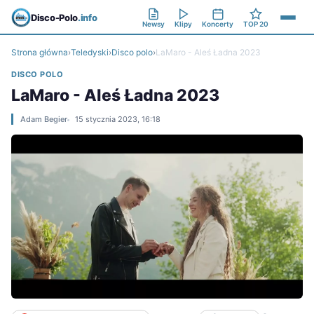
Disco-Polo
.info
Newsy
Klipy
Koncerty
TOP 20
Strona główna
›
Teledyski
›
Disco polo
›
LaMaro - Aleś Ładna 2023
DISCO POLO
LaMaro - Aleś Ładna 2023
Adam Begier
15 stycznia 2023, 16:18