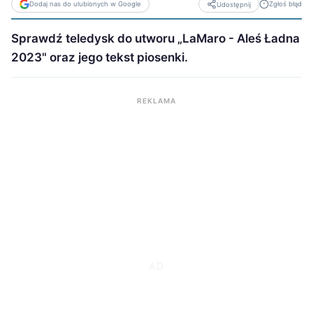
Dodaj nas do ulubionych w Google
Zgłoś błąd
Udostępnij
Sprawdź teledysk do utworu „LaMaro - Aleś Ładna
2023" oraz jego tekst piosenki.
REKLAMA