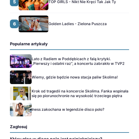
5
TOP GIRLS - Nikt Nie Kręci Tak Jak Ty
6
Golden Ladies - Zielona Puszcza
Popularne artykuły
Lato z Radiem w Poddębicach z falą krytyki.
„Pierwszy i ostatni raz", a koncertu zabrakło w TVP2
Wiemy, gdzie będzie nowa stacja paliw Skolima!
Krok od tragedii na koncercie Skolima. Fanka wspinała
się po piorunochronie na wysokość trzeciego piętra
Iness zakochana w legendzie disco polo?
Zagłosuj
Który głos w disco polo jest najpiękniejszy?