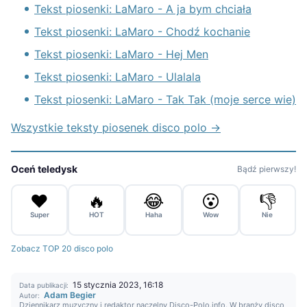
Tekst piosenki: LaMaro - A ja bym chciała
Tekst piosenki: LaMaro - Chodź kochanie
Tekst piosenki: LaMaro - Hej Men
Tekst piosenki: LaMaro - Ulalala
Tekst piosenki: LaMaro - Tak Tak (moje serce wie)
Wszystkie teksty piosenek disco polo →
Oceń teledysk
Bądź pierwszy!
❤️
🔥
😂
😮
👎
Super
HOT
Haha
Wow
Nie
Zobacz TOP 20 disco polo
15 stycznia 2023, 16:18
Data publikacji:
Adam Begier
Autor:
Dziennikarz muzyczny i redaktor naczelny Disco-Polo.info. W branży disco