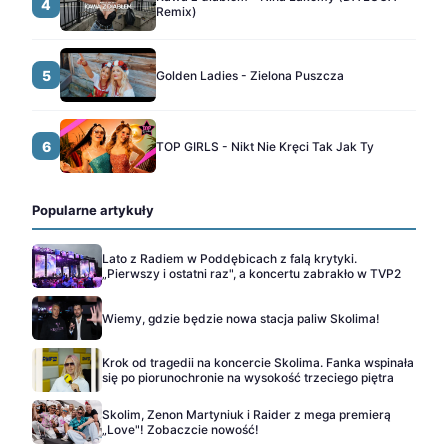
4
Remix)
5
Golden Ladies - Zielona Puszcza
6
TOP GIRLS - Nikt Nie Kręci Tak Jak Ty
Popularne artykuły
Lato z Radiem w Poddębicach z falą krytyki.
„Pierwszy i ostatni raz", a koncertu zabrakło w TVP2
Wiemy, gdzie będzie nowa stacja paliw Skolima!
Krok od tragedii na koncercie Skolima. Fanka wspinała
się po piorunochronie na wysokość trzeciego piętra
Skolim, Zenon Martyniuk i Raider z mega premierą
„Love"! Zobaczcie nowość!