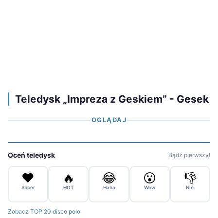
Teledysk „Impreza z Geskiem” - Gesek
OGLĄDAJ
Oceń teledysk
Bądź pierwszy!
❤️
🔥
😂
😮
👎
Super
HOT
Haha
Wow
Nie
Zobacz TOP 20 disco polo