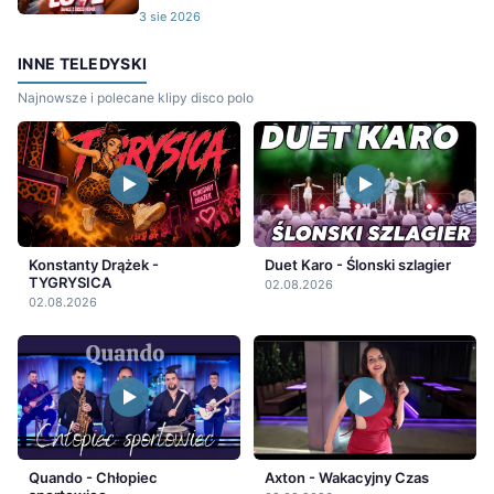
3 sie 2026
INNE TELEDYSKI
Najnowsze i polecane klipy disco polo
Konstanty Drążek -
Duet Karo - Ślonski szlagier
TYGRYSICA
02.08.2026
02.08.2026
Quando - Chłopiec
Axton - Wakacyjny Czas