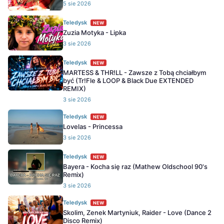
5 sie 2026
Teledysk
NEW
Zuzia Motyka - Lipka
3 sie 2026
Teledysk
NEW
MARTESS & THR!LL - Zawsze z Tobą chciałbym
być (Tr!Fle & LOOP & Black Due EXTENDED
REMIX)
3 sie 2026
Teledysk
NEW
Lovelas - Princessa
3 sie 2026
Teledysk
NEW
Bayera - Kocha się raz (Mathew Oldschool 90's
Remix)
3 sie 2026
Teledysk
NEW
Skolim, Zenek Martyniuk, Raider - Love (Dance 2
Disco Remix)