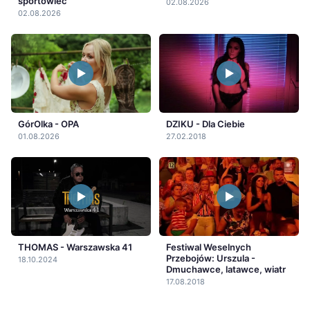
sportowiec
02.08.2026
02.08.2026
GórOlka - OPA
DZIKU - Dla Ciebie
01.08.2026
27.02.2018
THOMAS - Warszawska 41
Festiwal Weselnych
Przebojów: Urszula -
18.10.2024
Dmuchawce, latawce, wiatr
17.08.2018