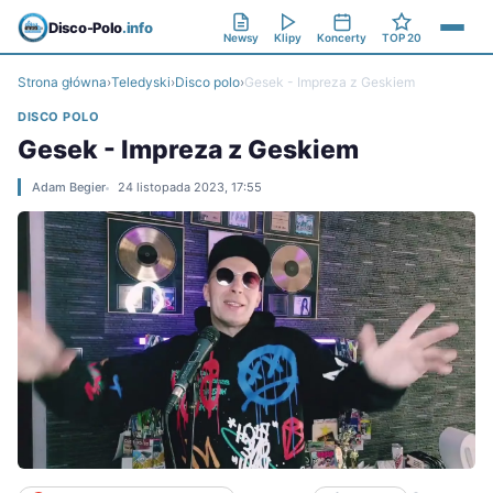
Disco-Polo
.info
Newsy
Klipy
Koncerty
TOP 20
Strona główna
›
Teledyski
›
Disco polo
›
Gesek - Impreza z Geskiem
DISCO POLO
Gesek - Impreza z Geskiem
Adam Begier
24 listopada 2023, 17:55