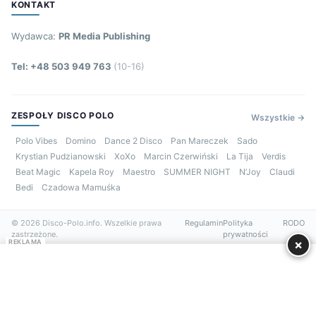
KONTAKT
Wydawca:
PR Media Publishing
Tel: +48 503 949 763
(10-16)
ZESPOŁY DISCO POLO
Wszystkie →
Polo Vibes
Domino
Dance 2 Disco
Pan Mareczek
Sado
Krystian Pudzianowski
XoXo
Marcin Czerwiński
La Tija
Verdis
Beat Magic
Kapela Roy
Maestro
SUMMER NIGHT
N’Joy
Claudi
Bedi
Czadowa Mamuśka
© 2026 Disco-Polo.info. Wszelkie prawa
Regulamin
Polityka
RODO
zastrzeżone.
prywatności
×
REKLAMA