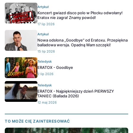
Artykuł
Koncert gwiazd disco polo w Płocku odwołany!
Eratox nie zagra! Znamy powód!
17 lip 2026
Artykuł
Nowa odsłona „Goodbye" od Eratoxu. Przepiękna
balladowa wersja. Opadną Wam szczęki!
15 lip 2026
Teledysk
ERATOX - Goodbye
2 lip 2026
Teledysk
ERATOX - Najpiękniejszy dzień PIERWSZY
TANIEC (Ballada 2026)
12 maj 2026
TO MOŻE CIĘ ZAINTERESOWAĆ