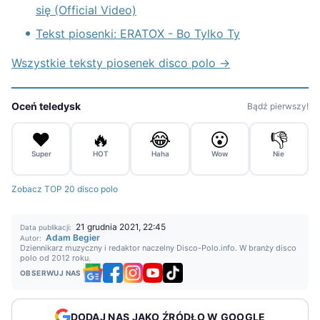
się (Official Video)
Tekst piosenki: ERATOX - Bo Tylko Ty
Wszystkie teksty piosenek disco polo →
Oceń teledysk
Bądź pierwszy!
❤️
🔥
😂
😮
👎
Super
HOT
Haha
Wow
Nie
Zobacz TOP 20 disco polo
21 grudnia 2021, 22:45
Data publikacji:
Adam Begier
Autor:
Dziennikarz muzyczny i redaktor naczelny Disco-Polo.info. W branży disco
polo od 2012 roku.
OBSERWUJ NAS
DODAJ NAS JAKO ŹRÓDŁO W GOOGLE