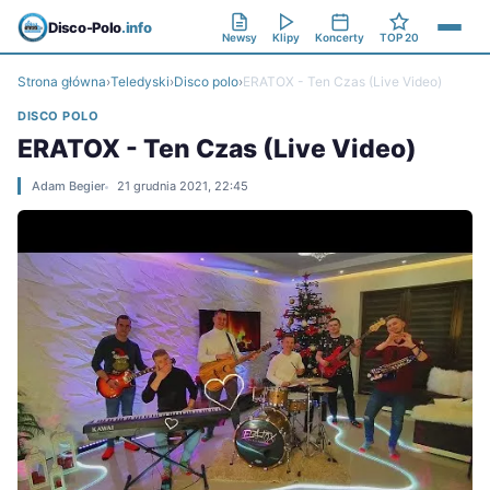
Disco-Polo
.info
Newsy
Klipy
Koncerty
TOP 20
Strona główna
›
Teledyski
›
Disco polo
›
ERATOX - Ten Czas (Live Video)
DISCO POLO
ERATOX - Ten Czas (Live Video)
Adam Begier
21 grudnia 2021, 22:45