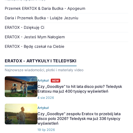
Przemek ERATOX & Daria Budka - Apogeum
Daria i Przemek Budka - Lulajże Jezuniu
ERATOX - Dziękuję Ci
ERATOX - Jesteś Mym Nałogiem
ERATOX - Będę czekał na Ciebie
ERATOX - ARTYKUŁY I TELEDYSKI
Najnowsze wiadomości, plotki i materiały video
Artykuł
NEW
Czy „Goodbye" to hit lata disco polo? Teledysk
Eratoxu ma już 400 tysięcy wyświetleń
4 sie 2026
Artykuł
Czy „Goodbye" zespołu Eratox to przebój lata
disco polo 2026? Teledysk ma już 336 tysięcy
wyświetleń
19 lip 2026