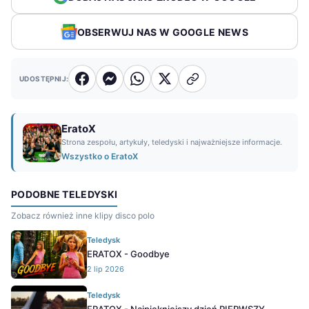
OBSERWUJ NAS W GOOGLE NEWS
UDOSTĘPNIJ:
EratoX
Strona zespołu, artykuły, teledyski i najważniejsze informacje.
Wszystko o EratoX
PODOBNE TELEDYSKI
Zobacz również inne klipy disco polo
Teledysk
ERATOX - Goodbye
2 lip 2026
Teledysk