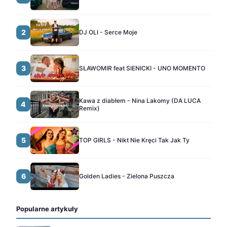
2
DJ OLI - Serce Moje
3
SŁAWOMIR feat SIENICKI - UNO MOMENTO
Kawa z diabłem - Nina Lakomy (DA LUCA
4
Remix)
5
TOP GIRLS - Nikt Nie Kręci Tak Jak Ty
6
Golden Ladies - Zielona Puszcza
Popularne artykuły