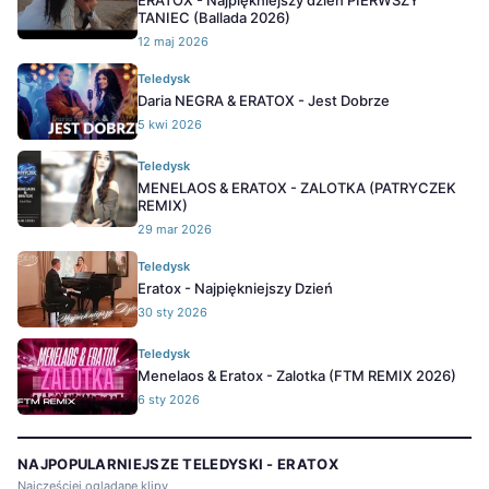
ERATOX - Najpiękniejszy dzień PIERWSZY
TANIEC (Ballada 2026)
12 maj 2026
Teledysk
Daria NEGRA & ERATOX - Jest Dobrze
5 kwi 2026
Teledysk
MENELAOS & ERATOX - ZALOTKA (PATRYCZEK
REMIX)
29 mar 2026
Teledysk
Eratox - Najpiękniejszy Dzień
30 sty 2026
Teledysk
Menelaos & Eratox - Zalotka (FTM REMIX 2026)
6 sty 2026
NAJPOPULARNIEJSZE TELEDYSKI - ERATOX
Najczęściej oglądane klipy