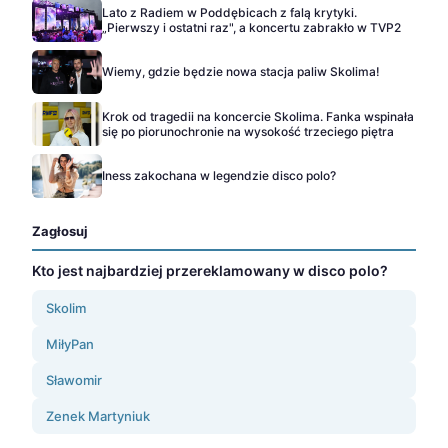
Lato z Radiem w Poddębicach z falą krytyki.
„Pierwszy i ostatni raz", a koncertu zabrakło w TVP2
Wiemy, gdzie będzie nowa stacja paliw Skolima!
Krok od tragedii na koncercie Skolima. Fanka wspinała
się po piorunochronie na wysokość trzeciego piętra
Iness zakochana w legendzie disco polo?
Zagłosuj
Kto jest najbardziej przereklamowany w disco polo?
Skolim
MiłyPan
Sławomir
Zenek Martyniuk