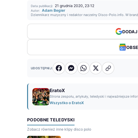
21 grudnia 2020, 23:12
Data publikacji:
Adam Begier
Autor:
Dziennikarz muzyczny i redaktor naczelny Disco-Polo.info. W bran
DODAJ
OBS
UDOSTĘPNIJ:
EratoX
Strona zespołu, artykuły, teledyski i najważniejsze info
Wszystko o EratoX
PODOBNE TELEDYSKI
Zobacz również inne klipy disco polo