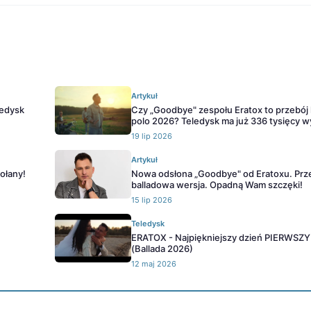
Artykuł
ledysk
Czy „Goodbye" zespołu Eratox to przebój 
polo 2026? Teledysk ma już 336 tysięcy w
19 lip 2026
Artykuł
ołany!
Nowa odsłona „Goodbye" od Eratoxu. Prz
balladowa wersja. Opadną Wam szczęki!
15 lip 2026
Teledysk
ERATOX - Najpiękniejszy dzień PIERWSZ
(Ballada 2026)
12 maj 2026