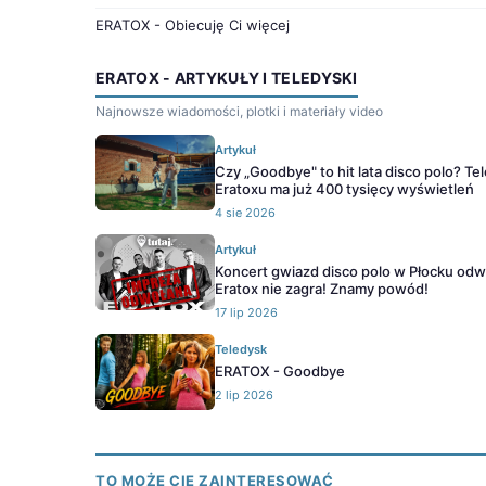
ERATOX - Obiecuję Ci więcej
ERATOX - ARTYKUŁY I TELEDYSKI
Najnowsze wiadomości, plotki i materiały video
Artykuł
Czy „Goodbye" to hit lata disco polo? Te
Eratoxu ma już 400 tysięcy wyświetleń
4 sie 2026
Artykuł
Koncert gwiazd disco polo w Płocku odw
Eratox nie zagra! Znamy powód!
17 lip 2026
Teledysk
ERATOX - Goodbye
2 lip 2026
TO MOŻE CIĘ ZAINTERESOWAĆ