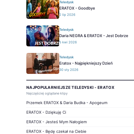
Teledysk
ERATOX - Goodbye
2 lip 2026
Teledysk
Daria NEGRA & ERATOX - Jest Dobrze
5 kwi 2026
Teledysk
Eratox - Najpiękniejszy Dzień
30 sty 2026
NAJPOPULARNIEJSZE TELEDYSKI - ERATOX
Najczęściej oglądane klipy
Przemek ERATOX & Daria Budka - Apogeum
ERATOX - Dziękuję Ci
ERATOX - Jesteś Mym Nałogiem
ERATOX - Będę czekał na Ciebie