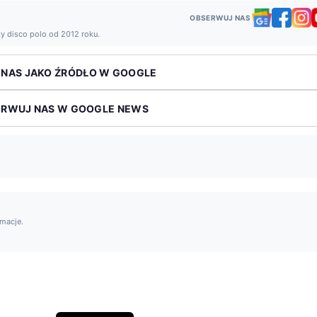
OBSERWUJ NAS
ży disco polo od 2012 roku.
 NAS JAKO ŹRÓDŁO W GOOGLE
ERWUJ NAS W GOOGLE NEWS
rmacje.