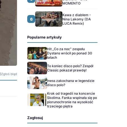
MOMENTO
Kawa z diabłem -
6
Nina Lakomy (DA
LUCA Remix)
Popularne artykuły
Hit „Co za noc" zespołu
Dystans wrócił po ponad 30
latach
To koniec disco polo? Zespół
Classic pokazał prawdę!
Zgłoś błąd
Iness zakochana w legendzie
disco polo?
Krok od tragedii na koncercie
Skolima. Fanka wspinała się po
piorunochronie na wysokość
trzeciego piętra
Zagłosuj