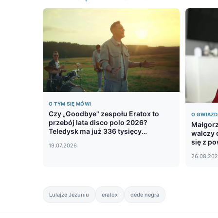
O TYM SIĘ MÓWI
Czy „Goodbye" zespołu Eratox to
O GWIAZ
przebój lata disco polo 2026?
Małgorz
Teledysk ma już 336 tysięcy
walczy 
wyświetleń
się z p
19.07.2026
pomoc
26.08.20
Lulajże Jezuniu
eratox
dede negra