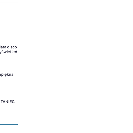
lata disco
yświetleń
epiękna
Y TANIEC