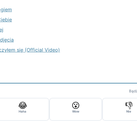
ogiem
iebie
ej
djęcia
yłem się (Official Video)
Bądź
😂
😮
👎
Haha
Wow
Nie