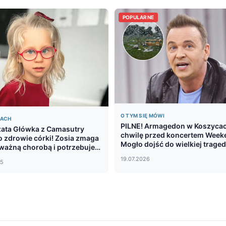
POPULARNE
O TYM SIĘ MÓWI
DACH
PILNE! Armagedon w Koszycac
ata Główka z Camasutry
chwilę przed koncertem Week
o zdrowie córki! Zosia zmaga
Mogło dojść do wielkiej tragedi
oważną chorobą i potrzebuje
Zobaczcie zdjęcia
y
19.07.2026
25