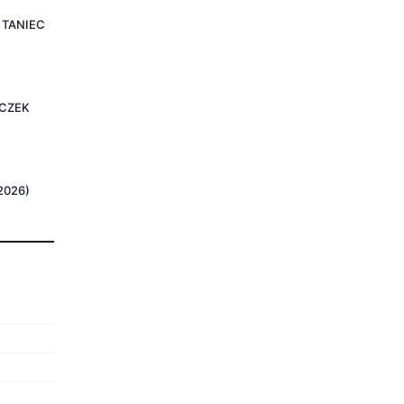
Y TANIEC
YCZEK
2026)