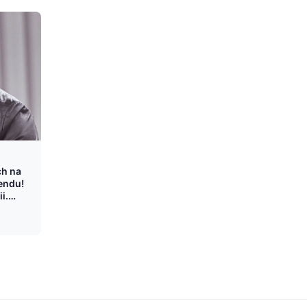
h na
endu!
i.