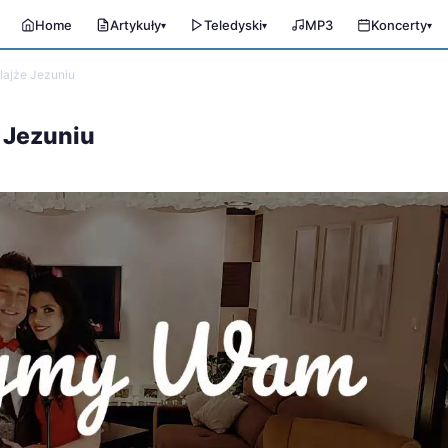
Home
Artykuły
Teledyski
MP3
Koncerty
▾
▾
▾
lajże Jezuniu
e Jezuniu