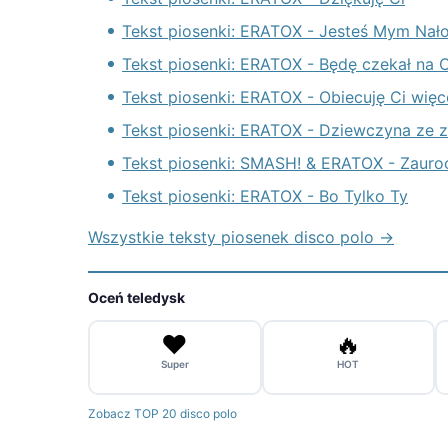
Tekst piosenki: ERATOX - Jesteś Mym Nał
Tekst piosenki: ERATOX - Będę czekał na C
Tekst piosenki: ERATOX - Obiecuję Ci więc
Tekst piosenki: ERATOX - Dziewczyna ze z
Tekst piosenki: SMASH! & ERATOX - Zaurocz
Tekst piosenki: ERATOX - Bo Tylko Ty
Wszystkie teksty piosenek disco polo →
Oceń teledysk
❤️
🔥
Super
HOT
Zobacz TOP 20 disco polo