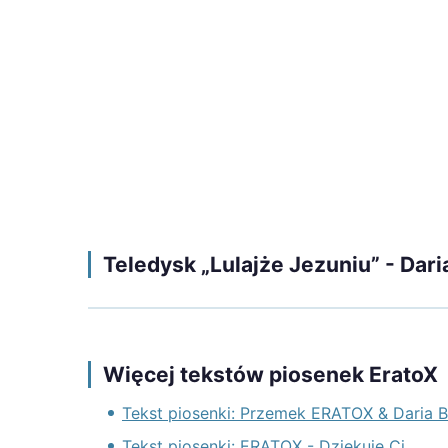
Teledysk „Lulajże Jezuniu” - Dar
Więcej tekstów piosenek EratoX
Tekst piosenki: Przemek ERATOX & Daria
Tekst piosenki: ERATOX - Dziękuję Ci