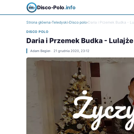
Disco-Polo
.info
Strona główna
›
Teledyski
›
Disco polo
›
Daria i Przemek Budka - Lu
DISCO POLO
Daria i Przemek Budka - Lulajż
Adam Begier
21 grudnia 2020, 23:12