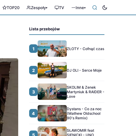
TOP20
Zespoły
TV
Inne
▾
▾
Lista przebojów
1
ZŁOTY - Cofnąć czas
2
DJ OLI - Serce Moje
SKOLIM & Zenek
3
Martyniuk & RAIDER -
Love
Dystans - Co za noc
4
(Mathew Oldschool
90's Remix)
SŁAWOMIR feat
5
SIENICKI - UNO