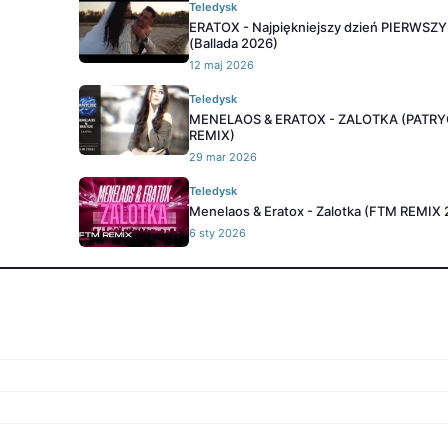
Teledysk
ERATOX - Najpiękniejszy dzień PIERWSZ
(Ballada 2026)
12 maj 2026
Teledysk
MENELAOS & ERATOX - ZALOTKA (PATR
REMIX)
29 mar 2026
Teledysk
Menelaos & Eratox - Zalotka (FTM REMIX 
6 sty 2026