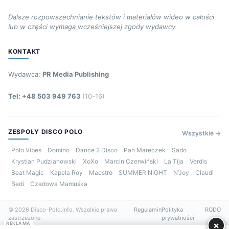
Dalsze rozpowszechnianie tekstów i materiałów wideo w całości
lub w części wymaga wcześniejszej zgody wydawcy.
KONTAKT
Wydawca:
PR Media Publishing
Tel: +48 503 949 763
(10-16)
ZESPOŁY DISCO POLO
Wszystkie →
Polo Vibes
Domino
Dance 2 Disco
Pan Mareczek
Sado
Krystian Pudzianowski
XoXo
Marcin Czerwiński
La Tija
Verdis
Beat Magic
Kapela Roy
Maestro
SUMMER NIGHT
N’Joy
Claudi
Bedi
Czadowa Mamuśka
© 2026 Disco-Polo.info. Wszelkie prawa
Regulamin
Polityka
RODO
zastrzeżone.
prywatności
×
REKLAMA