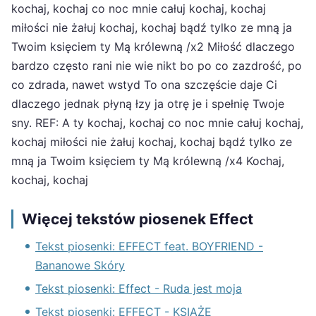
kochaj, kochaj co noc mnie całuj kochaj, kochaj
miłości nie żałuj kochaj, kochaj bądź tylko ze mną ja
Twoim księciem ty Mą królewną /x2 Miłość dlaczego
bardzo często rani nie wie nikt bo po co zazdrość, po
co zdrada, nawet wstyd To ona szczęście daje Ci
dlaczego jednak płyną łzy ja otrę je i spełnię Twoje
sny. REF: A ty kochaj, kochaj co noc mnie całuj kochaj,
kochaj miłości nie żałuj kochaj, kochaj bądź tylko ze
mną ja Twoim księciem ty Mą królewną /x4 Kochaj,
kochaj, kochaj
Więcej tekstów piosenek Effect
Tekst piosenki: EFFECT feat. BOYFRIEND -
Bananowe Skóry
Tekst piosenki: Effect - Ruda jest moja
Tekst piosenki: EFFECT - KSIĄŻE