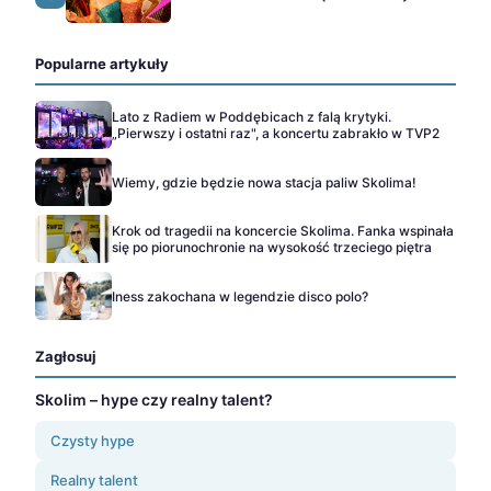
Popularne artykuły
Lato z Radiem w Poddębicach z falą krytyki.
„Pierwszy i ostatni raz", a koncertu zabrakło w TVP2
Wiemy, gdzie będzie nowa stacja paliw Skolima!
Krok od tragedii na koncercie Skolima. Fanka wspinała
się po piorunochronie na wysokość trzeciego piętra
Iness zakochana w legendzie disco polo?
Zagłosuj
Skolim – hype czy realny talent?
Czysty hype
Realny talent