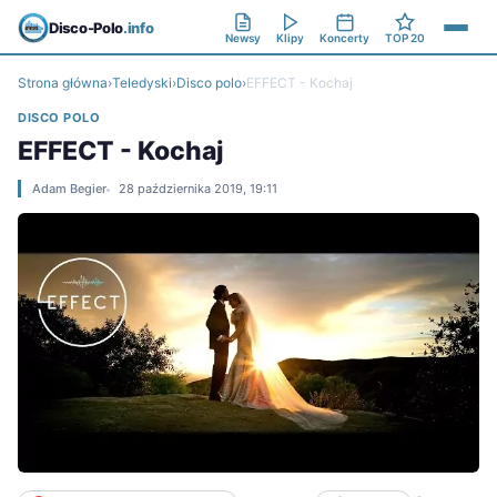
Disco-Polo
.info
Newsy
Klipy
Koncerty
TOP 20
Strona główna
›
Teledyski
›
Disco polo
›
EFFECT - Kochaj
DISCO POLO
EFFECT - Kochaj
Adam Begier
28 października 2019, 19:11