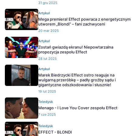
31 gru 2025
Artykuł
Mega premiera! Effect powraca z energetycznym
utworem „Blondi” – fani zachwyceni
20 mar 2025
Artykuł
Zostań gwiazdą ekranu! Niepowtarzalna
propozycja zespołu Effect
28 lut 2025
Artykuł
Marek Biedrzycki Effect ostro reaguje na
wulgarną przeróbkę – padły groźby sądu i
gigantyczne odszkodowania i słusznie!
19 lut 2025
Teledysk
Menago - I Love You Cover zespołu Effect
7 cze 2025
Teledysk
EFFECT - BLONDI