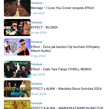
Teledysk
Menago - I Love You Cover zespołu Effect
7 cze 2025
Teledysk
EFFECT - BLONDI
14 mar 2025
Teledysk
Effect - Żono jak bardzo Cię kocham (Oficjalny
Album Audio)
17 gru 2024
Teledysk
Effect - Ciało Twe Faluje (THR!LL REMIX)
4 gru 2024
Teledysk
EFFECT x ALBIK - Wariatka Disco Ostróda 2024
18 wrz 2024
Teledysk
EFFECT & ALBIK - WARIATKA┇MARCIN RACZUK