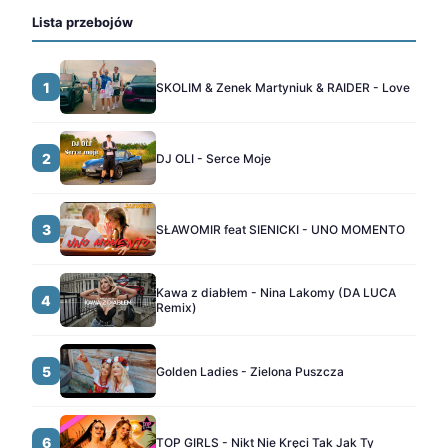
Lista przebojów
1
SKOLIM & Zenek Martyniuk & RAIDER - Love
2
DJ OLI - Serce Moje
3
SŁAWOMIR feat SIENICKI - UNO MOMENTO
Kawa z diabłem - Nina Lakomy (DA LUCA
4
Remix)
5
Golden Ladies - Zielona Puszcza
6
TOP GIRLS - Nikt Nie Kręci Tak Jak Ty