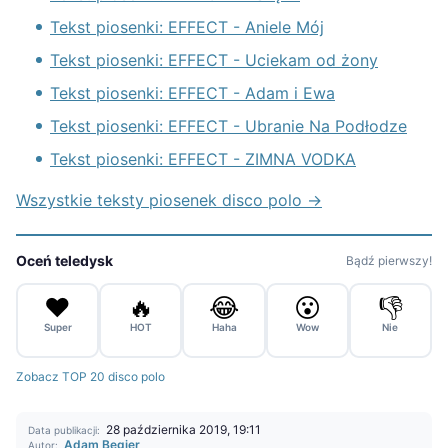
Tekst piosenki: EFFECT - Aniele Mój
Tekst piosenki: EFFECT - Uciekam od żony
Tekst piosenki: EFFECT - Adam i Ewa
Tekst piosenki: EFFECT - Ubranie Na Podłodze
Tekst piosenki: EFFECT - ZIMNA VODKA
Wszystkie teksty piosenek disco polo →
Oceń teledysk
Bądź pierwszy!
❤️
🔥
😂
😮
👎
Super
HOT
Haha
Wow
Nie
Zobacz TOP 20 disco polo
28 października 2019, 19:11
Data publikacji:
Adam Begier
Autor: