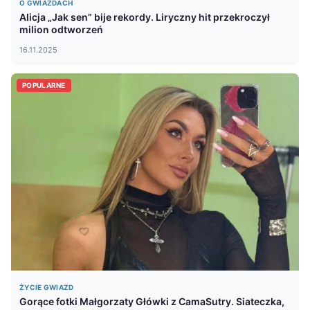
O GWIAZDACH
Alicja „Jak sen” bije rekordy. Liryczny hit przekroczył
milion odtworzeń
16.11.2025
POPULARNE
ŻYCIE GWIAZD
Gorące fotki Małgorzaty Główki z CamaSutry. Siateczka,