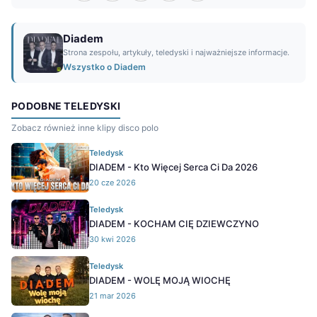
Diadem
Strona zespołu, artykuły, teledyski i najważniejsze informacje.
Wszystko o Diadem
PODOBNE TELEDYSKI
Zobacz również inne klipy disco polo
Teledysk
DIADEM - Kto Więcej Serca Ci Da 2026
20 cze 2026
Teledysk
DIADEM - KOCHAM CIĘ DZIEWCZYNO
30 kwi 2026
Teledysk
DIADEM - WOLĘ MOJĄ WIOCHĘ
21 mar 2026