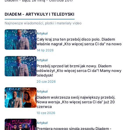
Diadem - Bądź ze mną - Ostróda 2017
DIADEM - ARTYKUŁY I TELEDYSKI
Najnowsze wiadomości, plotki i materiały video
Artykuł
Cały kraj zna ten przebój disco polo. Diadem
właśnie nagrał „Kto więcej serca Ci da" na nowo
14 lip 2026
Artykuł
Przebój sprzed lat brzmi jak nowy. Diadem
odświeżył „Kto więcej serca Ci da"! Mamy nowy
teledysk!
20 cze 2026
Artykuł
Diadem wskrzesza swój największy przebój.
Nowa wersja „Kto więcej serca Ci da” już 20
czerwca
10 cze 2026
Artykuł
Premiera nowego singla zespołu Diadem -