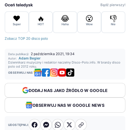
Oceń teledysk
Bądź pierwszy!
❤️
🔥
😂
😮
👎
Super
HOT
Haha
Wow
Nie
Zobacz TOP 20 disco polo
2 października 2021, 19:34
Data publikacji:
Adam Begier
Autor:
Dziennikarz muzyczny i redaktor naczelny Disco-Polo.info. W branży disco
polo od 2012 roku.
OBSERWUJ NAS
DODAJ NAS JAKO ŹRÓDŁO W GOOGLE
OBSERWUJ NAS W GOOGLE NEWS
UDOSTĘPNIJ: