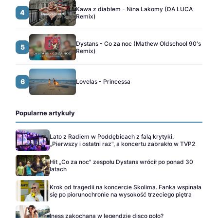
Kawa z diabłem - Nina Lakomy (DA LUCA
4
Remix)
Dystans - Co za noc (Mathew Oldschool 90's
5
Remix)
6
Lovelas - Princessa
Popularne artykuły
Lato z Radiem w Poddębicach z falą krytyki.
„Pierwszy i ostatni raz", a koncertu zabrakło w TVP2
Hit „Co za noc" zespołu Dystans wrócił po ponad 30
latach
Krok od tragedii na koncercie Skolima. Fanka wspinała
się po piorunochronie na wysokość trzeciego piętra
Iness zakochana w legendzie disco polo?