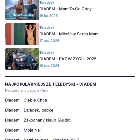
Teledysk
DIADEM - Mam To Co Chcę
19 lut 2026
Teledysk
DIADEM - Miłość w Sercu Mam
17 paź 2025
Teledysk
DIADEM - RAZ W ŻYCIU 2025
19 cze 2025
NAJPOPULARNIEJSZE TELEDYSKI - DIADEM
Najczęściej oglądane klipy
Diadem - Ciebie Chcę
Diadem - Dziadek, babkę
Diadem - Zakochany klaun (Audio)
Diadem - Moja Naj