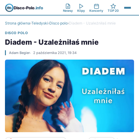
Disco-Polo
.info
Newsy
Klipy
Koncerty
TOP 20
Strona główna
›
Teledyski
›
Disco polo
›
Diadem - Uzależniłaś mnie
DISCO POLO
Diadem - Uzależniłaś mnie
Adam Begier
2 października 2021, 19:34