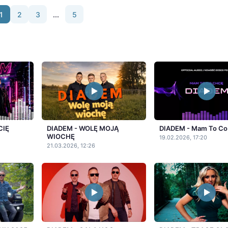
1
2
3
...
5
CIĘ
DIADEM - WOLĘ MOJĄ
DIADEM - Mam To Co
WIOCHĘ
19.02.2026, 17:20
21.03.2026, 12:26