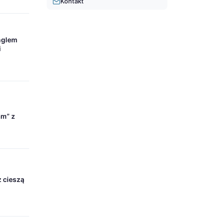
Kontakt
nglem
i
am” z
ż cieszą