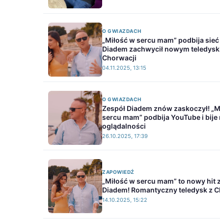
O GWIAZDACH
„Miłość w sercu mam” podbija sieć
Diadem zachwycił nowym teledysk
Chorwacji
04.11.2025, 13:15
O GWIAZDACH
Zespół Diadem znów zaskoczył! „M
sercu mam” podbija YouTube i bije
oglądalności
26.10.2025, 17:39
ZAPOWIEDŹ
„Miłość w sercu mam” to nowy hit 
Diadem! Romantyczny teledysk z C
14.10.2025, 15:22