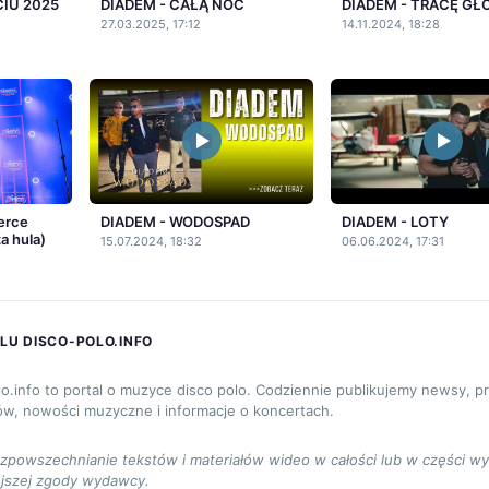
CIU 2025
DIADEM - CAŁĄ NOC
DIADEM - TRACĘ G
27.03.2025, 17:12
14.11.2024, 18:28
erce
DIADEM - WODOSPAD
DIADEM - LOTY
a hula)
15.07.2024, 18:32
06.06.2024, 17:31
LU DISCO-POLO.INFO
lo.info to portal o muzyce disco polo. Codziennie publikujemy newsy, p
ów, nowości muzyczne i informacje o koncertach.
ozpowszechnianie tekstów i materiałów wideo w całości lub w części w
jszej zgody wydawcy.