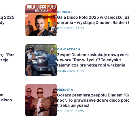
KONCERT
cą 2025
Gala Disco Polo 2025 w Osieczku już
ody
sierpnia – wystąpią Diadem, Raider i
07.08.2025, 14:10
O GWIAZDACH
ę! ”Raz
Zespół Diadem zaskakuje nową wers
rzeje
utworu ”Raz w życiu”! Teledysk z
tajemniczą brunetką robi wrażenie
24.06.2025, 11:18
PREMIERA
ani
Gorąca premiera zespołu Diadem "C
 disco
noc". To prawdziwe dobre disco polo
trzeba usłyszeć!
27.03.2025, 17:25