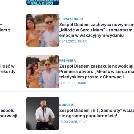
O GWIAZDACH
 –
Zespół Diadem zachwyca nowym si
iem z
„Miłość w Sercu Mam” – romantyzm 
emocje w wakacyjnym wydaniu
02.11.2025, 06:00
PREMIERA
iłość w
Zespół Diadem zaskakuje nowością!
 rekordy
Premiera utworu „Miłość w sercu m
teledyskiem prosto z Chorwacji
17.10.2025, 16:00
KONCERT
zespołu
Zespół Diadem i hit „Samoloty” wcią
horwacji
się ogromną popularnością!
13.09.2025, 10:40