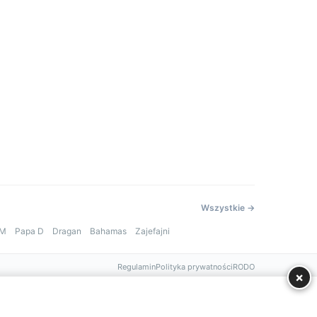
Wszystkie →
 M
Papa D
Dragan
Bahamas
Zajefajni
Regulamin
Polityka prywatności
RODO
×