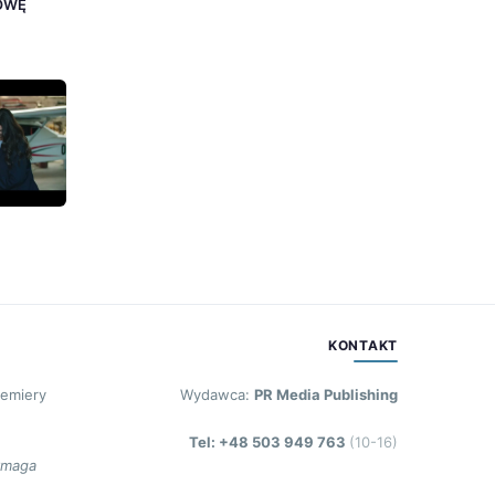
ŁOWĘ
KONTAKT
remiery
Wydawca:
PR Media Publishing
Tel: +48 503 949 763
(10-16)
ymaga