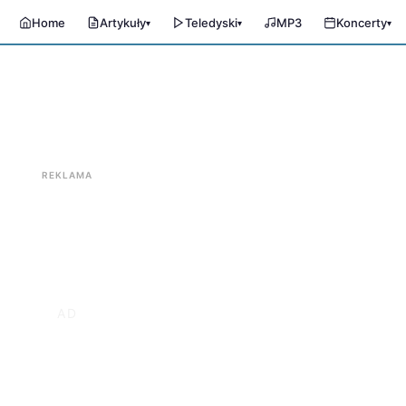
Home
Artykuły
Teledyski
MP3
Koncerty
▾
▾
▾
REKLAMA