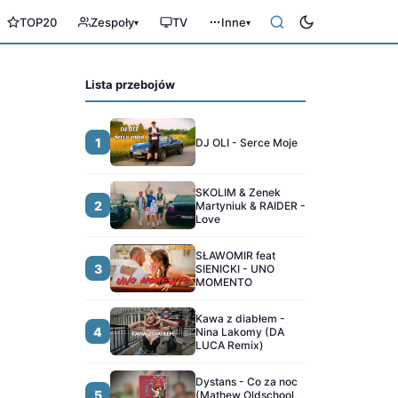
TOP20
Zespoły
TV
Inne
▾
▾
Lista przebojów
1
DJ OLI - Serce Moje
SKOLIM & Zenek
2
Martyniuk & RAIDER -
Love
SŁAWOMIR feat
3
SIENICKI - UNO
MOMENTO
Kawa z diabłem -
4
Nina Lakomy (DA
LUCA Remix)
Dystans - Co za noc
5
(Mathew Oldschool