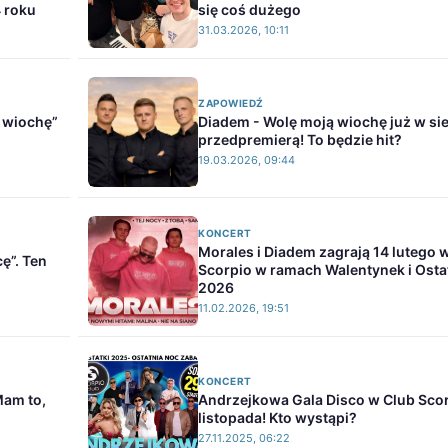
4 roku
się coś dużego
31.03.2026, 10:11
ZAPOWIEDŹ
 wiochę”
Diadem - Wolę moją wiochę już w sie
przedpremierą! To będzie hit?
19.03.2026, 09:44
KONCERT
Morales i Diadem zagrają 14 lutego 
ę”. Ten
Scorpio w ramach Walentynek i Ost
2026
11.02.2026, 19:51
KONCERT
Mam to,
Andrzejkowa Gala Disco w Club Sco
listopada! Kto wystąpi?
27.11.2025, 06:22