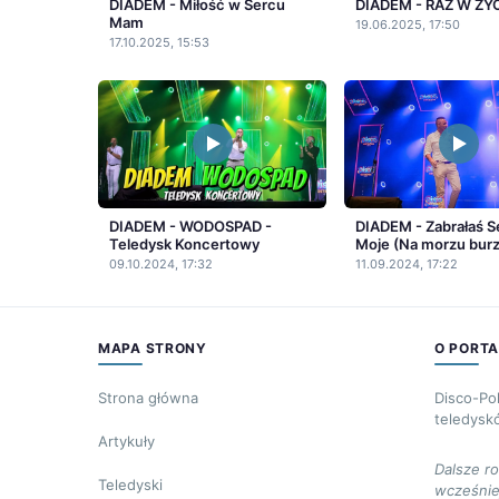
DIADEM - Miłość w Sercu
DIADEM - RAZ W ŻY
Mam
19.06.2025, 17:50
17.10.2025, 15:53
DIADEM - WODOSPAD -
DIADEM - Zabrałaś S
Teledysk Koncertowy
Moje (Na morzu burz
09.10.2024, 17:32
11.09.2024, 17:22
MAPA STRONY
O PORTA
Strona główna
Disco-Po
teledysk
Artykuły
Dalsze r
Teledyski
wcześnie