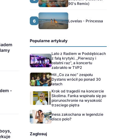
90's Remix)
6
Lovelas - Princessa
Popularne artykuły
Diadem
 Mamy
Lato z Radiem w Poddębicach
z falą krytyki. „Pierwszy i
ostatni raz", a koncertu
zabrakło w TVP2
Hit „Co za noc" zespołu
Dystans wrócił po ponad 30
latach
adem -
Krok od tragedii na koncercie
Skolima. Fanka wspinała się po
piorunochronie na wysokość
trzeciego piętra
Iness zakochana w legendzie
disco polo?
boys,
Zagłosuj
ykuje