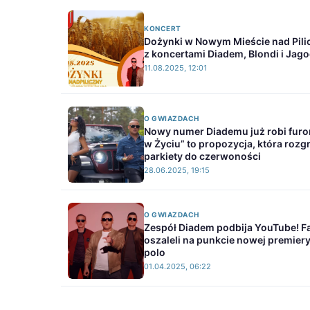
KONCERT
Dożynki w Nowym Mieście nad Pili
z koncertami Diadem, Blondi i Jag
11.08.2025, 12:01
O GWIAZDACH
Nowy numer Diademu już robi furor
w Życiu” to propozycja, która rozg
parkiety do czerwoności
28.06.2025, 19:15
O GWIAZDACH
Zespół Diadem podbija YouTube! F
oszaleli na punkcie nowej premiery
polo
01.04.2025, 06:22