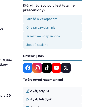
Który hit disco polo jest totalnie
przeceniony?
Miłość w Zakopanem
Ona tańczy dla mnie
ci
Przez twe oczy zielone
Jesteś szalona
Obserwuj nas
w Clubie
atków
Twórz portal razem z nami
Wyślij artykuł
rpio 29
Wyślij teledysk