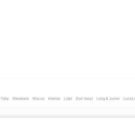
Talip
Menelaos
Maczo
Intense
Lider
Don Vasyl
Long & Junior
Lucas