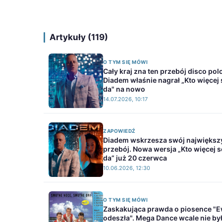
Artykuły (119)
O TYM SIĘ MÓWI
Cały kraj zna ten przebój disco pol
Diadem właśnie nagrał „Kto więcej 
da" na nowo
14.07.2026, 10:17
ZAPOWIEDŹ
Diadem wskrzesza swój największ
przebój. Nowa wersja „Kto więcej s
da” już 20 czerwca
10.06.2026, 12:30
O TYM SIĘ MÓWI
Zaskakująca prawda o piosence "
odeszła". Mega Dance wcale nie by