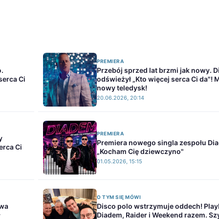
PREMIERA
o.
Przebój sprzed lat brzmi jak nowy. 
serca Ci
odświeżył „Kto więcej serca Ci da"!
nowy teledysk!
20.06.2026, 20:14
PREMIERA
y
Premiera nowego singla zespołu Di
erca Ci
„Kocham Cię dziewczyno"
01.05.2026, 15:15
O TYM SIĘ MÓWI
Ewa
Disco polo wstrzymuje oddech! Play
ł
Diadem, Raider i Weekend razem. Sz