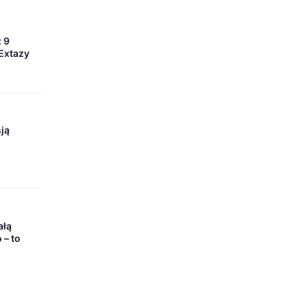
 9
 Extazy
ją
ałą
 – to