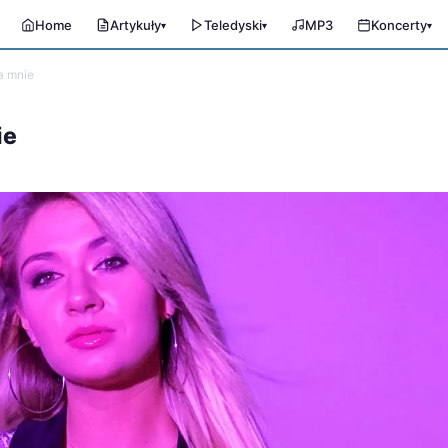
Home
Artykuły
Teledyski
MP3
Koncerty
▾
▾
▾
a mnie
ie