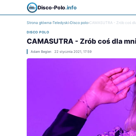
Disco-Polo
.info
Strona główna
›
Teledyski
›
Disco polo
›
CAMASUTRA - Zrób coś dl
DISCO POLO
CAMASUTRA - Zrób coś dla mn
Adam Begier
22 stycznia 2021, 17:59