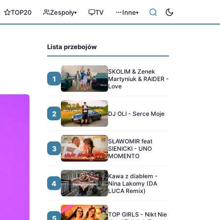
TOP20
Zespoły
TV
Inne
▾
▾
Lista przebojów
SKOLIM & Zenek
1
Martyniuk & RAIDER -
Love
2
DJ OLI - Serce Moje
SŁAWOMIR feat
3
SIENICKI - UNO
MOMENTO
Kawa z diabłem -
4
Nina Lakomy (DA
LUCA Remix)
TOP GIRLS - Nikt Nie
5