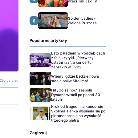
Kręci Tak Jak Ty
Golden Ladies -
6
Zielona Puszcza
Popularne artykuły
Lato z Radiem w Poddębicach
z falą krytyki. „Pierwszy i
ostatni raz", a koncertu
zabrakło w TVP2
Wiemy, gdzie będzie nowa
Zgłoś błąd
stacja paliw Skolima!
Hit „Co za noc" zespołu
Dystans wrócił po ponad 30
latach
Krok od tragedii na koncercie
Skolima. Fanka wspinała się po
piorunochronie na wysokość
trzeciego piętra
Zagłosuj