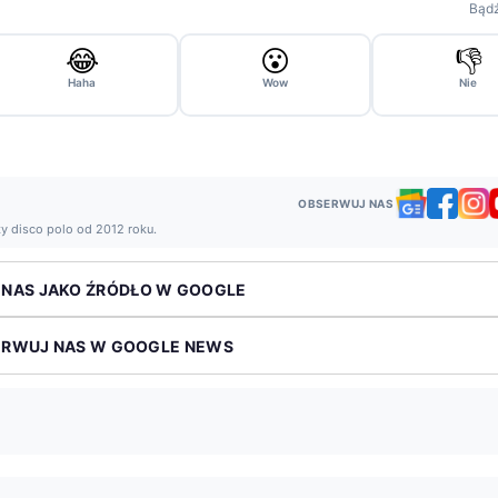
Bądź
😂
😮
👎
Haha
Wow
Nie
OBSERWUJ NAS
ży disco polo od 2012 roku.
 NAS JAKO ŹRÓDŁO W GOOGLE
ERWUJ NAS W GOOGLE NEWS