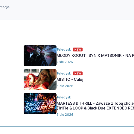
rmacje.
Teledysk
NEW
MŁODY KOGUT I SYN X MATSONIK - NA 
7 sie 2026
Teledysk
NEW
MISTIC - Całuj
5 sie 2026
Teledysk
MARTESS & THR!LL - Zawsze z Tobą chcia
(Tr!Fle & LOOP & Black Due EXTENDED RE
3 sie 2026