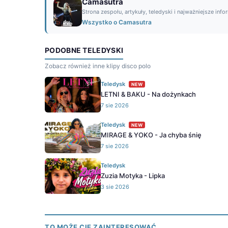
Camasutra
Strona zespołu, artykuły, teledyski i najważniejsze info
Wszystko o Camasutra
PODOBNE TELEDYSKI
Zobacz również inne klipy disco polo
Teledysk
NEW
LETNI & BAKU - Na dożynkach
7 sie 2026
Teledysk
NEW
MIRAGE & YOKO - Ja chyba śnię
7 sie 2026
Teledysk
Zuzia Motyka - Lipka
3 sie 2026
TO MOŻE CIĘ ZAINTERESOWAĆ