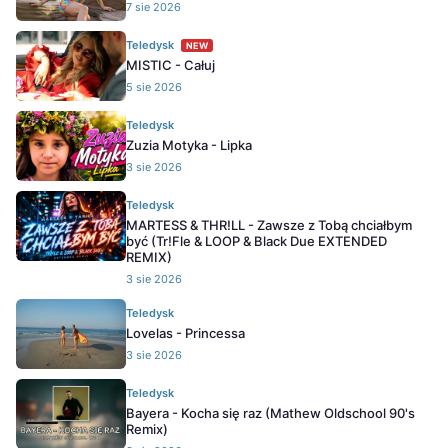
7 sie 2026
Teledysk
NEW
MISTIC - Całuj
5 sie 2026
Teledysk
Zuzia Motyka - Lipka
3 sie 2026
Teledysk
MARTESS & THR!LL - Zawsze z Tobą chciałbym
być (Tr!Fle & LOOP & Black Due EXTENDED
REMIX)
3 sie 2026
Teledysk
Lovelas - Princessa
3 sie 2026
Teledysk
Bayera - Kocha się raz (Mathew Oldschool 90's
Remix)