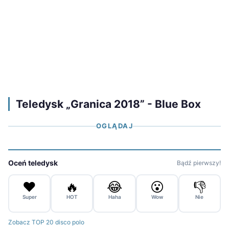
Teledysk „Granica 2018” - Blue Box
OGLĄDAJ
Oceń teledysk
Bądź pierwszy!
❤️
🔥
😂
😮
👎
Super
HOT
Haha
Wow
Nie
Zobacz TOP 20 disco polo