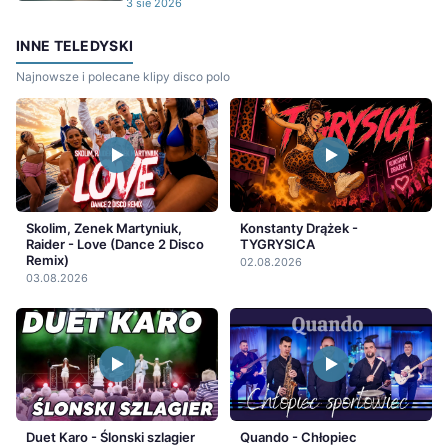
3 sie 2026
INNE TELEDYSKI
Najnowsze i polecane klipy disco polo
Skolim, Zenek Martyniuk,
Konstanty Drążek -
Raider - Love (Dance 2 Disco
TYGRYSICA
Remix)
02.08.2026
03.08.2026
Duet Karo - Ślonski szlagier
Quando - Chłopiec