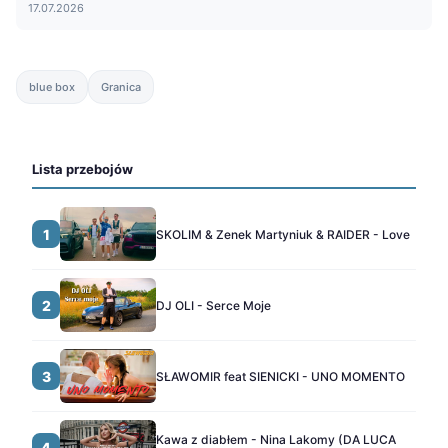
17.07.2026
blue box
Granica
Lista przebojów
1
SKOLIM & Zenek Martyniuk & RAIDER - Love
2
DJ OLI - Serce Moje
3
SŁAWOMIR feat SIENICKI - UNO MOMENTO
Kawa z diabłem - Nina Lakomy (DA LUCA
4