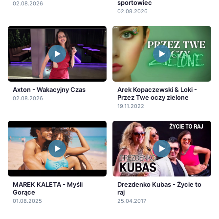
sportowiec
02.08.2026
02.08.2026
Axton - Wakacyjny Czas
Arek Kopaczewski & Loki -
Przez Twe oczy zielone
02.08.2026
19.11.2022
MAREK KALETA - Myśli
Drezdenko Kubas - Życie to
Gorące
raj
01.08.2025
25.04.2017