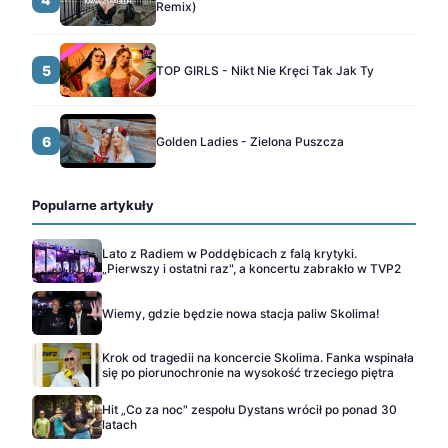
Remix)
5
TOP GIRLS - Nikt Nie Kręci Tak Jak Ty
6
Golden Ladies - Zielona Puszcza
Popularne artykuły
Lato z Radiem w Poddębicach z falą krytyki.
„Pierwszy i ostatni raz", a koncertu zabrakło w TVP2
Wiemy, gdzie będzie nowa stacja paliw Skolima!
Krok od tragedii na koncercie Skolima. Fanka wspinała
się po piorunochronie na wysokość trzeciego piętra
Hit „Co za noc" zespołu Dystans wrócił po ponad 30
latach