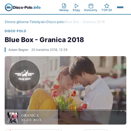
Disco-Polo
.info
Newsy
Klipy
Koncerty
TOP 20
Strona główna
›
Teledyski
›
Disco polo
›
Blue Box - Granica 2018
DISCO POLO
Blue Box - Granica 2018
Adam Begier
25 kwietnia 2018, 12:29